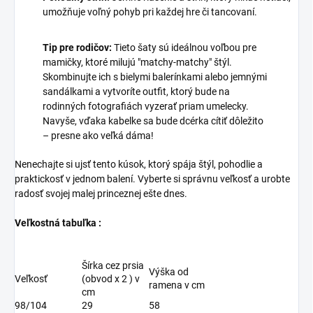
umožňuje voľný pohyb pri každej hre či tancovaní.
Tip pre rodičov:
Tieto šaty sú ideálnou voľbou pre
mamičky, ktoré milujú "matchy-matchy" štýl.
Skombinujte ich s bielymi balerínkami alebo jemnými
sandálkami a vytvoríte outfit, ktorý bude na
rodinných fotografiách vyzerať priam umelecky.
Navyše, vďaka kabelke sa bude dcérka cítiť dôležito
– presne ako veľká dáma!
Nenechajte si ujsť tento kúsok, ktorý spája štýl, pohodlie a
praktickosť v jednom balení. Vyberte si správnu veľkosť a urobte
radosť svojej malej princeznej ešte dnes.
Veľkostná tabuľka :
Šírka cez prsia
Výška od
Veľkosť
(obvod x 2 ) v
ramena v cm
cm
98/104
29
58