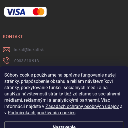
KONTAKT
kukali
@
kukali.sk
0903 810 913
0903 810 913
Súbory cookie používame na správne fungovanie našej
stránky, prispôsobenie obsahu a reklám návštevníkovi
Nenechajte si ujsť novinky a sledujte nás na FB
stránky, poskytovanie funkcií sociálnych médií a na
analýzu návštevnosti stránky tiež zdieľame so sociálnymi
kukalishop
médiami, reklamnými a analytickými partnermi. Viac
informácií nájdete v
Zásadách ochrany osobných údajov
a
v
Podmienkach používania cookies
.
Nastavenie