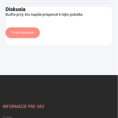
Diskusia
Buďte prvý, kto napíše príspevok k tejto položke.
Pridať komentár
Z
á
p
ä
t
i
INFORMÁCIE PRE VÁS
e
O nás