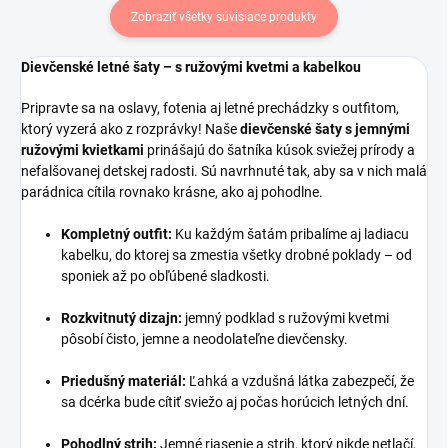
Zobraziť všetky súvisiace produkty
Dievčenské letné šaty – s ružovými kvetmi a kabelkou
Pripravte sa na oslavy, fotenia aj letné prechádzky s outfitom,
ktorý vyzerá ako z rozprávky! Naše
dievčenské šaty s jemnými
ružovými kvietkami
prinášajú do šatníka kúsok sviežej prírody a
nefalšovanej detskej radosti. Sú navrhnuté tak, aby sa v nich malá
parádnica cítila rovnako krásne, ako aj pohodlne.
Kompletný outfit:
Ku každým šatám pribalíme aj ladiacu
kabelku, do ktorej sa zmestia všetky drobné poklady – od
sponiek až po obľúbené sladkosti.
Rozkvitnutý dizajn:
jemný podklad s ružovými kvetmi
pôsobí čisto, jemne a neodolateľne dievčensky.
Priedušný materiál:
Ľahká a vzdušná látka zabezpečí, že
sa dcérka bude cítiť sviežo aj počas horúcich letných dní.
Pohodlný strih:
Jemné riasenie a strih, ktorý nikde netlačí,