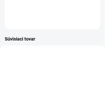
Dievčenský set: šaty s ružovými kvetmi a kabelkou.
DETAILNÉ INFORMÁCIE
OPÝTAŤ SA
Súvisiaci tovar