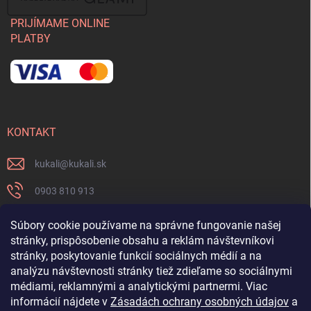
PRIJÍMAME ONLINE
PLATBY
KONTAKT
kukali
@
kukali.sk
0903 810 913
0903 810 913
Súbory cookie používame na správne fungovanie našej
stránky, prispôsobenie obsahu a reklám návštevníkovi
Nenechajte si ujsť novinky a sledujte nás na FB
stránky, poskytovanie funkcií sociálnych médií a na
analýzu návštevnosti stránky tiež zdieľame so sociálnymi
kukalishop
médiami, reklamnými a analytickými partnermi. Viac
informácií nájdete v
Zásadách ochrany osobných údajov
a