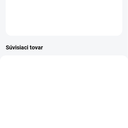
Dievčenské rifľové krátke nohavice na traky .
DETAILNÉ INFORMÁCIE
OPÝTAŤ SA
Súvisiaci tovar