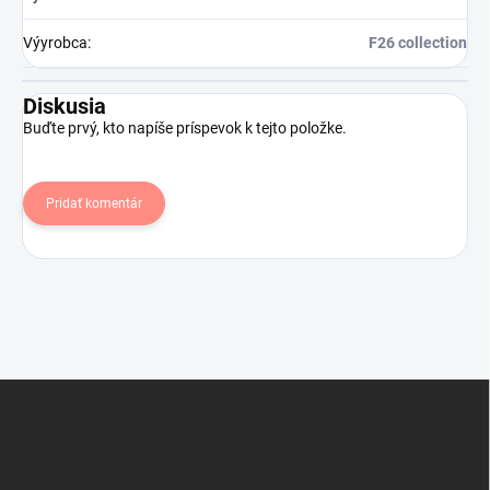
Výyrobca
:
F26 collection
Diskusia
Buďte prvý, kto napíše príspevok k tejto položke.
Pridať komentár
Z
á
p
ä
t