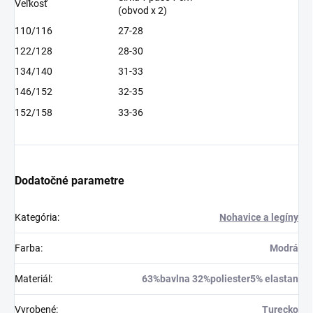
Veľkosť
(obvod x 2)
110/116
27-28
122/128
28-30
134/140
31-33
146/152
32-35
152/158
33-36
Dodatočné parametre
Kategória
:
Nohavice a legíny
Farba
:
Modrá
Materiál
:
63%bavlna 32%poliester5% elastan
Vyrobené
:
Turecko