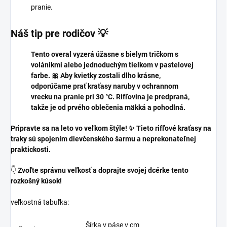
pranie.
Náš tip pre rodičov 💡
Tento overal vyzerá úžasne s bielym tričkom s
volánikmi alebo jednoduchým tielkom v pastelovej
farbe. 🎀 Aby kvietky zostali dlho krásne,
odporúčame prať kraťasy naruby v ochrannom
vrecku na pranie pri 30 °C. Rifľovina je predpraná,
takže je od prvého oblečenia mäkká a pohodlná.
Pripravte sa na leto vo veľkom štýle! ✨ Tieto rifľové kraťasy na
traky sú spojením dievčenského šarmu a neprekonateľnej
praktickosti.
👇
Zvoľte správnu veľkosť a doprajte svojej dcérke tento
rozkošný kúsok!
veľkostná tabuľka:
Šírka v páse v cm