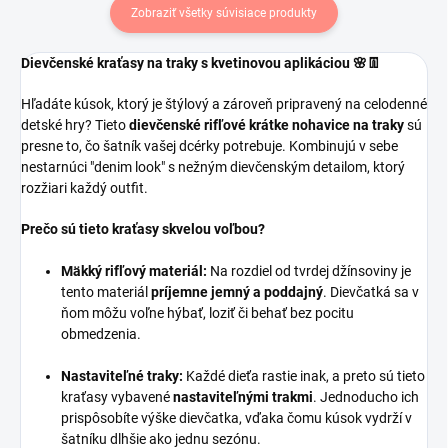
Zobraziť všetky súvisiace produkty
Dievčenské kraťasy na traky s kvetinovou aplikáciou 🌸👖
Hľadáte kúsok, ktorý je štýlový a zároveň pripravený na celodenné
detské hry? Tieto
dievčenské rifľové krátke nohavice na traky
sú
presne to, čo šatník vašej dcérky potrebuje. Kombinujú v sebe
nestarnúci "denim look" s nežným dievčenským detailom, ktorý
rozžiari každý outfit.
Prečo sú tieto kraťasy skvelou voľbou?
Mäkký rifľový materiál:
Na rozdiel od tvrdej džínsoviny je
tento materiál
príjemne jemný a poddajný
. Dievčatká sa v
ňom môžu voľne hýbať, loziť či behať bez pocitu
obmedzenia.
Nastaviteľné traky:
Každé dieťa rastie inak, a preto sú tieto
kraťasy vybavené
nastaviteľnými trakmi
. Jednoducho ich
prispôsobíte výške dievčatka, vďaka čomu kúsok vydrží v
šatníku dlhšie ako jednu sezónu.