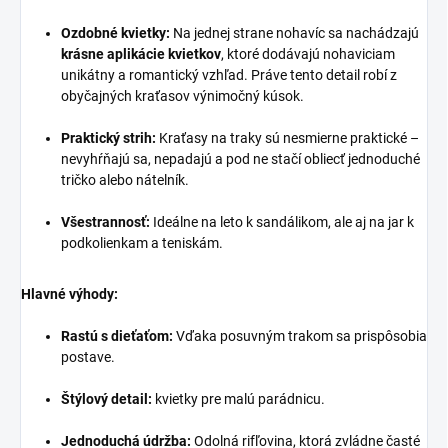
Ozdobné kvietky:
Na jednej strane nohavíc sa nachádzajú
krásne aplikácie kvietkov
, ktoré dodávajú nohaviciam
unikátny a romantický vzhľad. Práve tento detail robí z
obyčajných kraťasov výnimočný kúsok.
Praktický strih:
Kraťasy na traky sú nesmierne praktické –
nevyhŕňajú sa, nepadajú a pod ne stačí obliecť jednoduché
tričko alebo nátelník.
Všestrannosť:
Ideálne na leto k sandálikom, ale aj na jar k
podkolienkam a teniskám.
Hlavné výhody:
Rastú s dieťaťom:
Vďaka posuvným trakom sa prispôsobia
postave.
Štýlový detail:
kvietky pre malú parádnicu.
Jednoduchá údržba:
Odolná rifľovina, ktorá zvládne časté