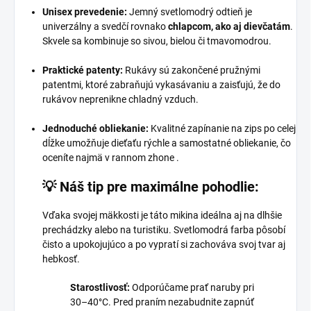
Unisex prevedenie:
Jemný svetlomodrý odtieň je
univerzálny a svedčí rovnako
chlapcom, ako aj dievčatám
.
Skvele sa kombinuje so sivou, bielou či tmavomodrou.
Praktické patenty:
Rukávy sú zakončené pružnými
patentmi, ktoré zabraňujú vykasávaniu a zaisťujú, že do
rukávov neprenikne chladný vzduch.
Jednoduché obliekanie:
Kvalitné zapínanie na zips po celej
dĺžke umožňuje dieťaťu rýchle a samostatné obliekanie, čo
oceníte najmä v rannom zhone .
💡 Náš tip pre maximálne pohodlie:
Vďaka svojej mäkkosti je táto mikina ideálna aj na dlhšie
prechádzky alebo na turistiku. Svetlomodrá farba pôsobí
čisto a upokojujúco a po vypratí si zachováva svoj tvar aj
hebkosť.
Starostlivosť:
Odporúčame prať naruby pri
30–40°C. Pred praním nezabudnite zapnúť