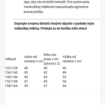
zips, aby ste chránili materiál. Pre zachovanie
maximálnej mäkkosti nepoužívajte agresívne
pracie prášky.
Doprajte svojmu dieťaťu hrejivé objatie v podobe tejto
mäkučkej mikiny. Pridajte ju do košíka ešte dnes!
šírka cez
rukáv od
Výška od
Veľkosť
prsia v cm
ramena v cm
ramena v cm
(obvod x 2)
122/128
40
40
46
134/140
43
42
49
140/146
45
43
53
152/158
47
45
56
158/164
53
47
60