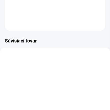
Hrejivá teplučká mikina v jemnej svetlo modrej farbe .
DETAILNÉ INFORMÁCIE
OPÝTAŤ SA
Súvisiaci tovar