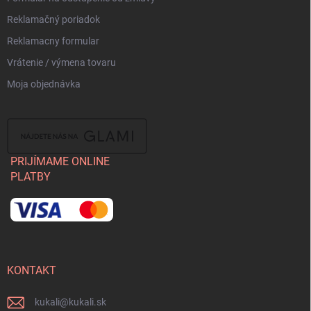
Reklamačný poriadok
Reklamacny formular
Vrátenie / výmena tovaru
Moja objednávka
PRIJÍMAME ONLINE
PLATBY
KONTAKT
kukali
@
kukali.sk