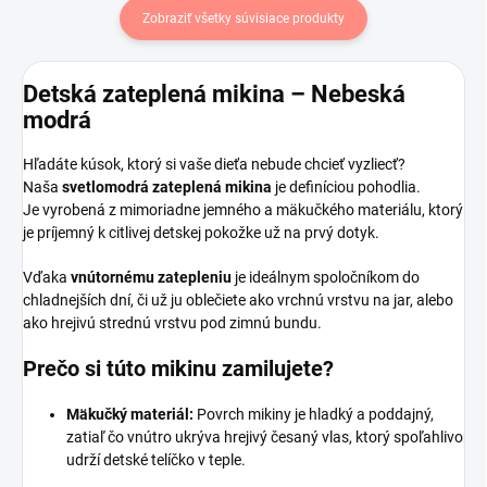
Zobraziť všetky súvisiace produkty
Detská zateplená mikina – Nebeská
modrá
Hľadáte kúsok, ktorý si vaše dieťa nebude chcieť vyzliecť?
Naša
svetlomodrá zateplená mikina
je definíciou pohodlia.
Je vyrobená z mimoriadne jemného a mäkučkého materiálu, ktorý
je príjemný k citlivej detskej pokožke už na prvý dotyk.
Vďaka
vnútornému zatepleniu
je ideálnym spoločníkom do
chladnejších dní, či už ju oblečiete ako vrchnú vrstvu na jar, alebo
ako hrejivú strednú vrstvu pod zimnú bundu.
Prečo si túto mikinu zamilujete?
Mäkučký materiál:
Povrch mikiny je hladký a poddajný,
zatiaľ čo vnútro ukrýva hrejivý česaný vlas, ktorý spoľahlivo
udrží detské telíčko v teple.