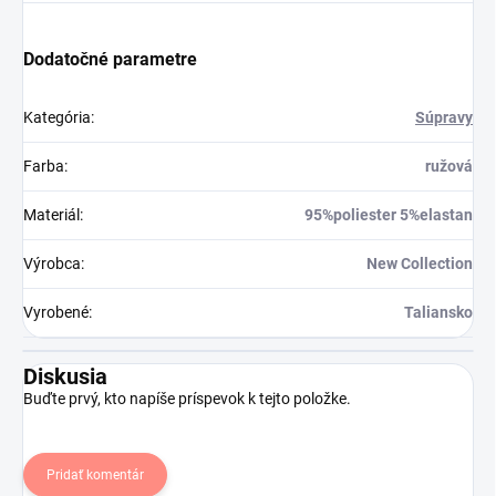
Dodatočné parametre
Kategória
:
Súpravy
Farba
:
ružová
Materiál
:
95%poliester 5%elastan
Výrobca
:
New Collection
Vyrobené
:
Taliansko
Diskusia
Buďte prvý, kto napíše príspevok k tejto položke.
Pridať komentár