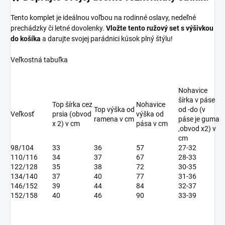
Tento komplet je ideálnou voľbou na rodinné oslavy, nedeľné
prechádzky či letné dovolenky.
Vložte tento ružový set s výšivkou
do košíka
a darujte svojej parádnici kúsok plný štýlu!
Veľkostná tabuľka
Nohavice
šírka v páse
Top šírka cez
Nohavice
Top výška od
od -do (v
Veľkosť
prsia (obvod
výška od
ramena v cm
páse je guma
x 2) v cm
pása v cm
,obvod x2) v
cm
98/104
33
36
57
27-32
110/116
34
37
67
28-33
122/128
35
38
72
30-35
134/140
37
40
77
31-36
146/152
39
44
84
32-37
152/158
40
46
90
33-39