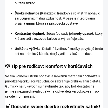
outfitu šmrnc.
Široké nohavice (Palazzo):
Trendový široký strih nohavíc
zaručuje maximálnu vzdušnosť. V páse je integrovaná
pružná guma
, ktorá sa prispôsobí postave.
Kontrastný doplnok:
Súčasťou sady je
hnedý opasok
, ktorý
krásne ladí s ružovou farbou a zvýrazňuje pás.
Unikátna výšivka:
Detailné kvetinové motívy povyšujú tento
set na prémiový kúsok, ktorý vynikne v každom dave.
💡 Tip pre rodičov: Komfort v horúčavách
Vďaka voľnému strihu nohavíc a ľahkému materiálu dochádza k
prirodzenej cirkulácii vzduchu, čo zabraňuje prehrievaniu dieťaťa.
Gumičky na rukávoch sú navrhnuté tak, aby boli dostatočne
jemné a
nezanechávali otlaky
na citlivej detskej pokožke ani po
celodennom nosení.
🛒 Doprajte svojej dcérke rozkvitnutý šatník!