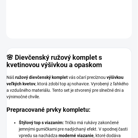
Ružový komplet pre dievčatá - široké nohavice a top.
DETAILNÉ INFORMÁCIE
OPÝTAŤ SA
🌸 Dievčenský ružový komplet s
kvetinovou výšivkou a opaskom
Náš
ružový dievčenský komplet
vás očarí precíznou
výšivkou
veľkých kvetov
, ktorá zdobí top aj nohavice. Vyrobený z ľahkého
a vzdušného materiálu. Tento set je stvorený pre slnečné dni a
výnimočné chvíle.
Prepracované prvky kompletu:
Štýlový top s viazaním:
Tričko má rukávy zakončené
jemnými gumičkami pre nadýchaný efekt. V spodnej časti
vpredu sa nachádza
moderné viazanie
, ktoré dodáva