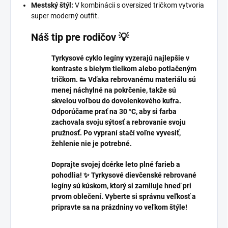
Mestský štýl:
V kombinácii s oversized tričkom vytvoria
super moderný outfit.
Náš tip pre rodičov 💡
Tyrkysové cyklo legíny vyzerajú najlepšie v
kontraste s bielym tielkom alebo potlačeným
tričkom. 👟 Vďaka rebrovanému materiálu sú
menej náchylné na pokrčenie, takže sú
skvelou voľbou do dovolenkového kufra.
Odporúčame prať na 30 °C, aby si farba
zachovala svoju sýtosť a rebrovanie svoju
pružnosť. Po vypraní stačí voľne vyvesiť,
žehlenie nie je potrebné.
Doprajte svojej dcérke leto plné farieb a
pohodlia! ✨ Tyrkysové dievčenské rebrované
legíny sú kúskom, ktorý si zamiluje hneď pri
prvom oblečení.
Vyberte si správnu veľkosť a
pripravte sa na prázdniny vo veľkom štýle!