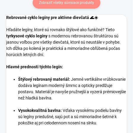
Zobraziť všetky súvisiace produkty
Rebrované cyklo legíny pre aktívne dievčatá 🌊☀️
Hľadáte legíny, ktoré sú rovnako štýlové ako funkčné? Tieto
tyrkysové cyklo legíny
s modernou rebrovanou štruktúrou sú
jasnou voľbou pre všetky dievčatá, ktoré sú neustále v pohybe.
Ich dĺžka po kolená je praktická a mimoriadne obľúbená počas
horúcich letných dní.
Hlavné prednosti týchto legín:
Štýlový rebrovaný materiál:
Jemné vertikálne vrúbkovanie
dodáva legínam moderný šmrnc a opticky predlžuje
postavu. Materiál je navyše pružnejší a vyzerá prémiovejšie
než hladká bavlna.
Vysokokvalitná bavlna:
Vďaka vysokému podielu bavlny
sú legíny priedušné, sajú pot a sú mimoriadne šetrné k
pokožke aj pri celodennom nosení na slnku.