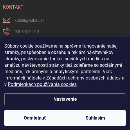
KONTAKT
kukali
@
kukali.sk
0903 810 913
0903 810 913
Súbory cookie používame na správne fungovanie našej
stránky, prispôsobenie obsahu a reklám návštevníkovi
Nenechajte si ujsť novinky a sledujte nás na FB
stránky, poskytovanie funkcií sociálnych médií a na
analýzu návštevnosti stránky tiež zdieľame so sociálnymi
kukalishop
médiami, reklamnými a analytickými partnermi. Viac
informácií nájdete v
Zásadách ochrany osobných údajov
a
v
Podmienkach používania cookies
.
Nastavenie
Copyright 2026
www.kukali.sk
. Všetky práva vyhradené.
Upraviť nastavenie
cookies
Odmietnuť
Súhlasím
Vytvoril Shoptet