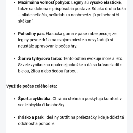
Maximálna voľnosť pohybu:
Legíny sú
vysoko elastické
,
takže sa dokonale prispôsobia postave. Sú ako druhá koža
– nikde netlačia, neškriabu a neobmedzujú pri behaní či
skákaní.
Pohodlný pás:
Elastická guma v páse zabezpečuje, že
legíny pevne držia na svojom mieste a nevyžadujú si
neustále upravovanie počas hry.
Žiarivá tyrkysová farba:
Tento odtieň evokuje more a leto.
Skvele vynikne na opálenej pokožke a dá sa krásne ladiť s
bielou, žltou alebo šedou farbou.
Využitie počas celého leta:
Šport a cyklistika:
Chránia stehná a poskytujú komfort v
sedle bicykla či kolobežky.
Ihrisko a park:
Ideálny outfit na preliezačky, kde je dôležitá
odolnosť a pohodlie.