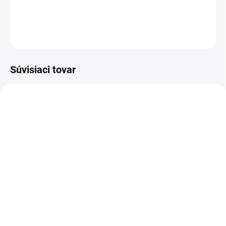
DETAILNÉ INFORMÁCIE
OPÝTAŤ SA
Súvisiaci tovar