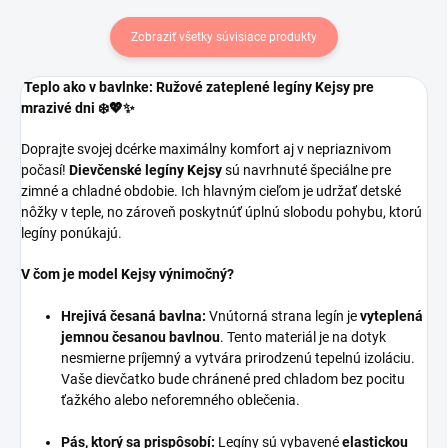
Zobraziť všetky súvisiace produkty
Teplo ako v bavlnke: Ružové zateplené legíny Kejsy pre
mrazivé dni ❄️💖✨
Doprajte svojej dcérke maximálny komfort aj v nepriaznivom
počasí!
Dievčenské legíny Kejsy
sú navrhnuté špeciálne pre
zimné a chladné obdobie. Ich hlavným cieľom je udržať detské
nôžky v teple, no zároveň poskytnúť úplnú slobodu pohybu, ktorú
legíny ponúkajú.
V čom je model Kejsy výnimočný?
Hrejivá česaná bavlna:
Vnútorná strana legín je
vyteplená
jemnou česanou bavlnou
. Tento materiál je na dotyk
nesmierne príjemný a vytvára prirodzenú tepelnú izoláciu.
Vaše dievčatko bude chránené pred chladom bez pocitu
ťažkého alebo neforemného oblečenia.
Pás, ktorý sa prispôsobí:
Legíny sú vybavené
elastickou