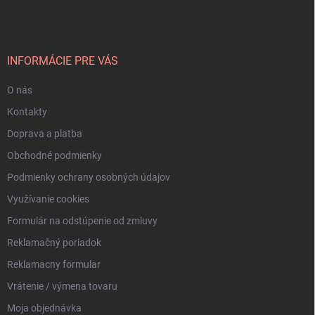
p
ä
t
i
INFORMÁCIE PRE VÁS
e
O nás
Kontakty
Doprava a platba
Obchodné podmienky
Podmienky ochrany osobných údajov
Využívanie cookies
Formulár na odstúpenie od zmluvy
Reklamačný poriadok
Reklamacny formular
Vrátenie / výmena tovaru
Moja objednávka