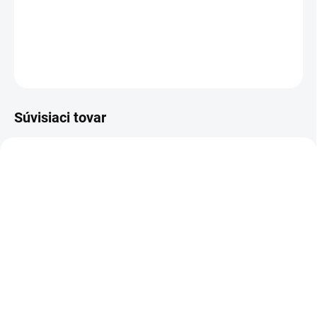
Dievčenské ružové legíny vyteplené .
DETAILNÉ INFORMÁCIE
OPÝTAŤ SA
Súvisiaci tovar