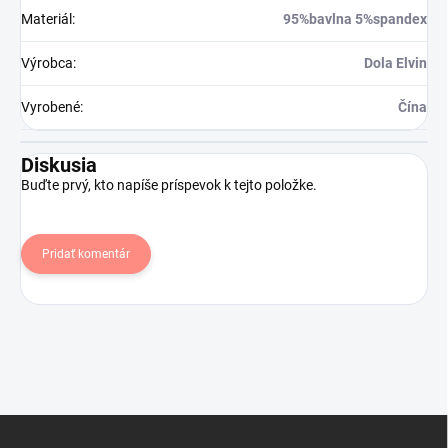
Materiál
:
95%bavlna 5%spandex
Výrobca
:
Dola Elvin
Vyrobené
:
Čína
Diskusia
Buďte prvý, kto napíše príspevok k tejto položke.
Pridať komentár
Z
á