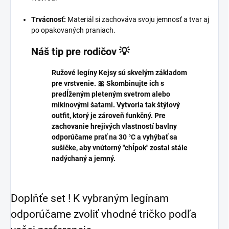
Trvácnosť:
Materiál si zachováva svoju jemnosť a tvar aj
po opakovaných praniach.
Náš tip pre rodičov 💡
Ružové legíny Kejsy sú skvelým základom
pre vrstvenie. 🎀 Skombinujte ich s
predĺženým pleteným svetrom alebo
mikinovými šatami. Vytvoria tak štýlový
outfit, ktorý je zároveň funkčný. Pre
zachovanie hrejivých vlastností bavlny
odporúčame prať na 30 °C a vyhýbať sa
sušičke, aby vnútorný "chĺpok" zostal stále
nadýchaný a jemný.
Doplňťe set ! K vybraným legínam
odporúčame zvoliť vhodné tričko podľa