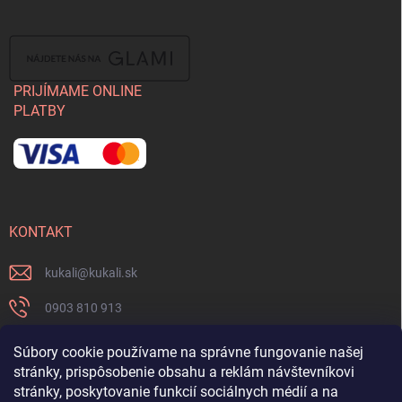
PRIJÍMAME ONLINE
PLATBY
KONTAKT
kukali
@
kukali.sk
0903 810 913
0903 810 913
Súbory cookie používame na správne fungovanie našej
stránky, prispôsobenie obsahu a reklám návštevníkovi
Nenechajte si ujsť novinky a sledujte nás na FB
stránky, poskytovanie funkcií sociálnych médií a na