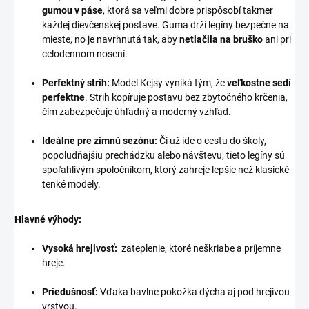
gumou v páse
, ktorá sa veľmi dobre prispôsobí takmer
každej dievčenskej postave. Guma drží legíny bezpečne na
mieste, no je navrhnutá tak, aby
netlačila na bruško
ani pri
celodennom nosení.
Perfektný strih:
Model Kejsy vyniká tým, že
veľkostne sedí
perfektne
. Strih kopíruje postavu bez zbytočného krčenia,
čím zabezpečuje úhľadný a moderný vzhľad.
Ideálne pre zimnú sezónu:
Či už ide o cestu do školy,
popoludňajšiu prechádzku alebo návštevu, tieto legíny sú
spoľahlivým spoločníkom, ktorý zahreje lepšie než klasické
tenké modely.
Hlavné výhody:
Vysoká hrejivosť:
zateplenie, ktoré neškriabe a príjemne
hreje.
Priedušnosť:
Vďaka bavlne pokožka dýcha aj pod hrejivou
vrstvou.