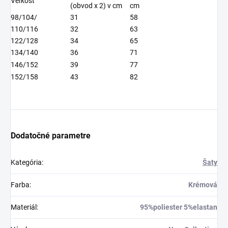
Veľkosť
(obvod x 2) v cm
cm
98/104/
31
58
110/116
32
63
122/128
34
65
134/140
36
71
146/152
39
77
152/158
43
82
Dodatočné parametre
Kategória
:
Šaty
Farba
:
Krémová
Materiál
:
95%poliester 5%elastan