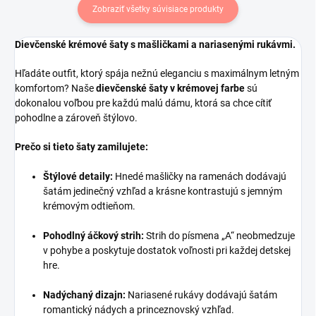
Zobraziť všetky súvisiace produkty
Dievčenské krémové šaty s mašličkami a nariasenými rukávmi.
Hľadáte outfit, ktorý spája nežnú eleganciu s maximálnym letným
komfortom? Naše
dievčenské šaty v krémovej farbe
sú
dokonalou voľbou pre každú malú dámu, ktorá sa chce cítiť
pohodlne a zároveň štýlovo.
Prečo si tieto šaty zamilujete:
Štýlové detaily:
Hnedé mašličky na ramenách dodávajú
šatám jedinečný vzhľad a krásne kontrastujú s jemným
krémovým odtieňom.
Pohodlný áčkový strih:
Strih do písmena „A“ neobmedzuje
v pohybe a poskytuje dostatok voľnosti pri každej detskej
hre.
Nadýchaný dizajn:
Nariasené rukávy dodávajú šatám
romantický nádych a princeznovský vzhľad.