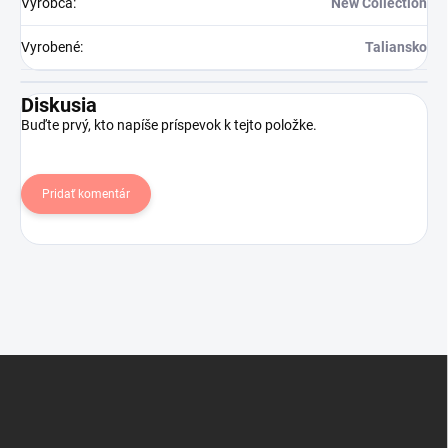
Výrobca
:
New Collection
Vyrobené
:
Taliansko
Diskusia
Buďte prvý, kto napíše príspevok k tejto položke.
Pridať komentár
Z
á
p
ä