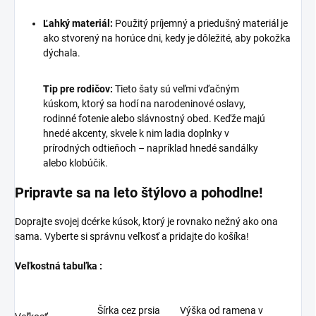
Ľahký materiál:
Použitý príjemný a priedušný materiál je
ako stvorený na horúce dni, kedy je dôležité, aby pokožka
dýchala.
Tip pre rodičov:
Tieto šaty sú veľmi vďačným
kúskom, ktorý sa hodí na narodeninové oslavy,
rodinné fotenie alebo slávnostný obed. Keďže majú
hnedé akcenty, skvele k nim ladia doplnky v
prírodných odtieňoch – napríklad hnedé sandálky
alebo klobúčik.
Pripravte sa na leto štýlovo a pohodlne!
Doprajte svojej dcérke kúsok, ktorý je rovnako nežný ako ona
sama. Vyberte si správnu veľkosť a pridajte do košíka!
Veľkostná tabuľka :
Šírka cez prsia
Výška od ramena v