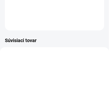
Dievčenské krémové šaty s mašličkami a nariasenými rukávmi.
DETAILNÉ INFORMÁCIE
OPÝTAŤ SA
Súvisiaci tovar