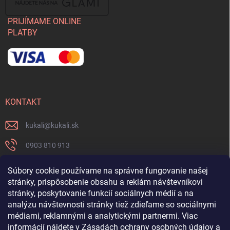
PRIJÍMAME ONLINE
PLATBY
KONTAKT
kukali
@
kukali.sk
0903 810 913
0903 810 913
Súbory cookie používame na správne fungovanie našej
stránky, prispôsobenie obsahu a reklám návštevníkovi
Nenechajte si ujsť novinky a sledujte nás na FB
stránky, poskytovanie funkcií sociálnych médií a na
analýzu návštevnosti stránky tiež zdieľame so sociálnymi
kukalishop
médiami, reklamnými a analytickými partnermi. Viac
informácií nájdete v
Zásadách ochrany osobných údajov
a