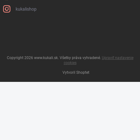
kukalishop
Copyright 2026
www.kukali.sk
. Všetky práva vyhradené.
Upraviť nastavenie
cookies
Vytvoril Shoptet