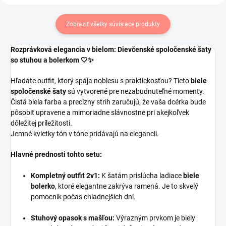
Zobraziť všetky súvisiace produkty
Rozprávková elegancia v bielom: Dievčenské spoločenské šaty
so stuhou a bolerkom 🤍✨
Hľadáte outfit, ktorý spája noblesu s praktickosťou? Tieto
biele
spoločenské šaty
sú vytvorené pre nezabudnuteľné momenty.
Čistá biela farba a precízny strih zaručujú, že vaša dcérka bude
pôsobiť upravene a mimoriadne slávnostne pri akejkoľvek
dôležitej príležitosti.
Jemné kvietky tón v tóne pridávajú na elegancii.
Hlavné prednosti tohto setu:
Kompletný outfit 2v1:
K šatám prislúcha ladiace
biele
bolerko
, ktoré elegantne zakrýva ramená. Je to skvelý
pomocník počas chladnejších dní.
Stuhový opasok s mašľou:
Výrazným prvkom je biely