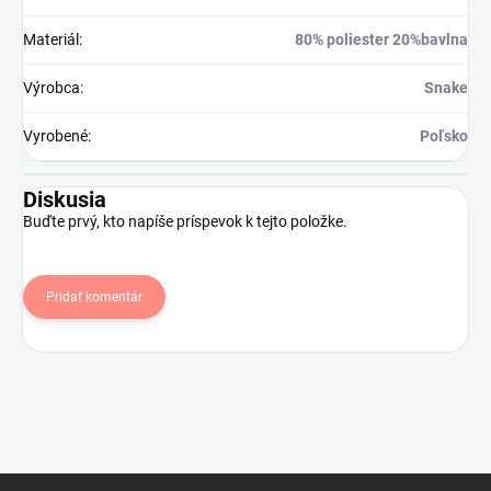
Materiál
:
80% poliester 20%bavlna
Výrobca
:
Snake
Vyrobené
:
Poľsko
Diskusia
Buďte prvý, kto napíše príspevok k tejto položke.
Pridať komentár
Z