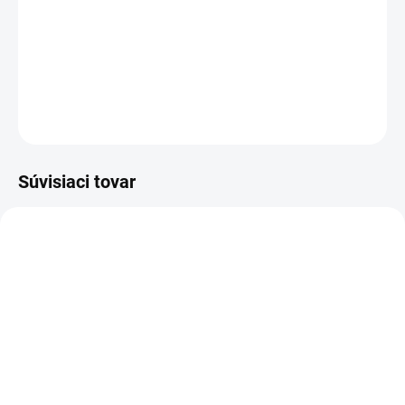
Biele dievčenské šaty s jemnými kvietkami,
bolerkom a stuhou v páse.
DETAILNÉ INFORMÁCIE
OPÝTAŤ SA
Súvisiaci tovar
AKCIA