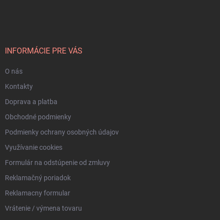
á
p
ä
t
i
INFORMÁCIE PRE VÁS
e
O nás
Kontakty
Doprava a platba
Obchodné podmienky
Podmienky ochrany osobných údajov
Využívanie cookies
Formulár na odstúpenie od zmluvy
Reklamačný poriadok
Reklamacny formular
Vrátenie / výmena tovaru