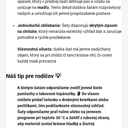
opasok, ktorý v prednej časti definuje pás a vzadu sa
uväzuje na
mašľu
. Tento detail dodáva šatám rozprávkový
nádych a umožňuje ich jemné prispôsobenie postave.
Jednoduché obliekanie:
Šaty disponujú
skrytým zipsom
na chrbáte
, ktorý nenarúša estetický vzhľad šiat a zaručuje
pohodlné a rýchle prezliekanie.
Slávnostná silueta:
Sukňa šiat má jemne nadýchaný
objem, ktorý sa pri chôdzi či tanci krásne vlní, čo ocení
každá malá princezná
Náš tip pre rodičov 💡
K bielym šatám odporúčame zvoliť jemné biele
pančuchy a lakované topánočky. 🩰 Do vlasov
môžete pridať čelenku s drobnými kvietkami alebo
perličkami, čím podčiarknete slávnostný vzhľad.
Šaty odporúčame prať ručne alebo na jemnom
programe pri teplote 30 °C a žehliť z rubovej strany,
aby materiál zostal krásne hladký a žiarivý.