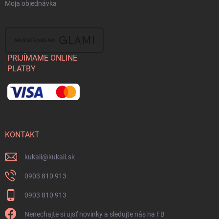
Moja objednávka
PRIJÍMAME ONLINE
PLATBY
KONTAKT
kukali
@
kukali.sk
0903 810 913
0903 810 913
Nenechajte si ujsť novinky a sledujte nás na FB