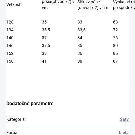
prsia(obvod x2) v
Šírka v páse
Výška od r
Veľkosť
(obvod x 2) v cm
po spodok 
cm
128
35
33
68
134
35,5
33,5
72
140
37
34
76
146
37,5
35
80
152
39
36
85
158
41
38
87
Dodatočné parametre
Kategória
:
Šaty
Farba
:
biela