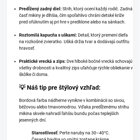
Predĺžený zadný diel:
Strih, ktorý ocení každý rodič. Zadná
časť mikiny je dlhšia, čím spoľahlivo chráni detské kríže
pred ofúknutím aj pri hre v predklone alebo na sánkach.
Roztomilá kapucňa s uškami:
Detail, ktorý premení dieťa
na rozkošné zvieratko. Ušká držia tvar a dodávajú outfitu
hravosť.
Praktické vrecká a zips:
Dve hlboké bočné vrecká schovajú
všetky drobnosti a kvalitný zips uľahčuje rýchle obliekanie v
škôlke či doma.
💡 Náš tip pre štýlový vzhľad:
Bordová farba nádherne vynikne v kombinácii so sivou,
béžovou alebo tmavomodrou. Vďaka predĺženému strihu
mikina skvele nahradí ľahšiu bundu počas teplejších
jesenných dní.
Starostlivosť:
Perte naruby na 30–40°C.
Česaná bavlna vo vnútri zostane krásne