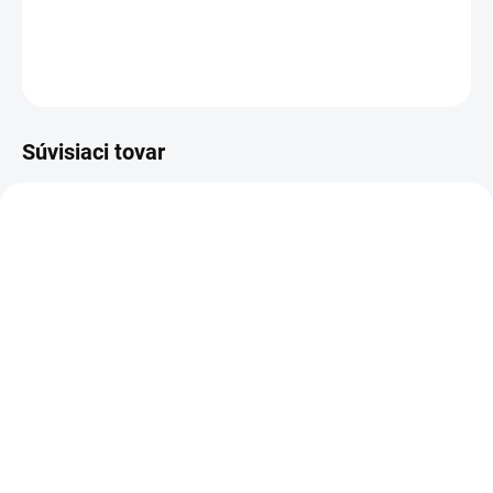
DETAILNÉ INFORMÁCIE
OPÝTAŤ SA
Súvisiaci tovar