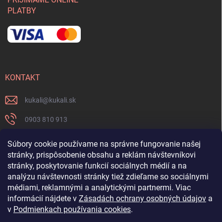
PLATBY
KONTAKT
kukali
@
kukali.sk
0903 810 913
0903 810 913
Súbory cookie používame na správne fungovanie našej
stránky, prispôsobenie obsahu a reklám návštevníkovi
Nenechajte si ujsť novinky a sledujte nás na FB
stránky, poskytovanie funkcií sociálnych médií a na
analýzu návštevnosti stránky tiež zdieľame so sociálnymi
kukalishop
médiami, reklamnými a analytickými partnermi. Viac
informácií nájdete v
Zásadách ochrany osobných údajov
a
v
Podmienkach používania cookies
.