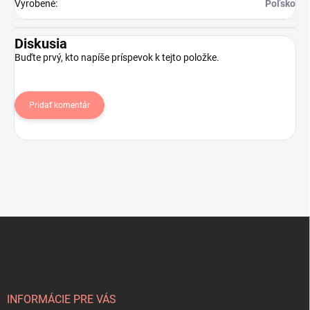
Vyrobené
:
Poľsko
Diskusia
Buďte prvý, kto napíše príspevok k tejto položke.
Pridať komentár
Z
á
p
ä
t
i
INFORMÁCIE PRE VÁS