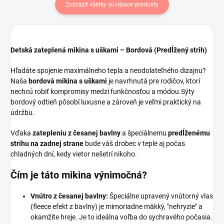
Zobraziť všetky súvisiace produkty
Detská zateplená mikina s uškami – Bordová (Predĺžený strih)
Hľadáte spojenie maximálneho tepla a neodolateľného dizajnu?
Naša
bordová mikina s uškami
je navrhnutá pre rodičov, ktorí
nechcú robiť kompromisy medzi funkčnosťou a módou.Sýty
bordový odtieň pôsobí luxusne a zároveň je veľmi praktický na
údržbu.
Vďaka
zatepleniu z česanej bavlny
a špeciálnemu
predĺženému
strihu na zadnej strane
bude váš drobec v teple aj počas
chladných dní, kedy vietor nešetrí nikoho.
Čím je táto mikina výnimočná?
Vnútro z česanej bavlny:
Špeciálne upravený vnútorný vlas
(fleece efekt z bavlny) je mimoriadne mäkký, "nehryzie" a
okamžite hreje. Je to ideálna voľba do sychravého počasia.