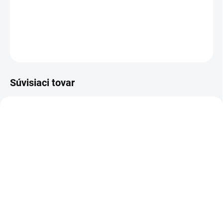
Dievčenská čierna vesta s kapucňou.
DETAILNÉ INFORMÁCIE
OPÝTAŤ SA
Súvisiaci tovar