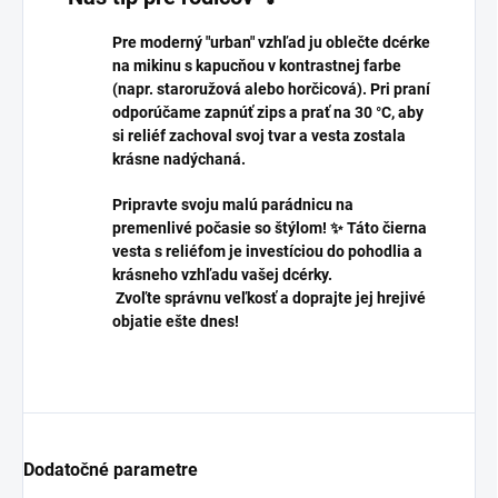
Pre moderný "urban" vzhľad ju oblečte dcérke
na mikinu s kapucňou v kontrastnej farbe
(napr. staroružová alebo horčicová). Pri praní
odporúčame zapnúť zips a prať na 30 °C, aby
si reliéf zachoval svoj tvar a vesta zostala
krásne nadýchaná.
Pripravte svoju malú parádnicu na
premenlivé počasie so štýlom! ✨ Táto čierna
vesta s reliéfom je investíciou do pohodlia a
krásneho vzhľadu vašej dcérky.
Zvoľte správnu veľkosť a doprajte jej hrejivé
objatie ešte dnes!
Dodatočné parametre