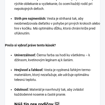
rýchle obliekanie a vyzliekanie, čo ocení každý rodič pri
nepokojných deťoch.
Strih pre najmenších:
Vesta je strihaná tak, aby
neobmedzovala dieťatko v pohybe pri prvých krokoch alebo
hre v kočíku. Má optimálnu dĺžku, ktorá chráni kríže pred
ofúknutím.
Prečo si vybrať práve tento kúsok?
Univerzálnosť:
Čierna farba sa hodí ku všetkému – k
džínsom, kvetinovým legínam aj k šatám.
Hrejivosť a ľahkosť:
Vesta je vyplnená ľahkým termo-
materiálom, ktorý nezaťažuje, ale udržuje optimálnu
telesnú teplotu.
Odolnosť:
Materiál je navrhnutý tak, aby zvládol
každodenné nosenie a časté pranie.
Náš tip pre rodičov 💡