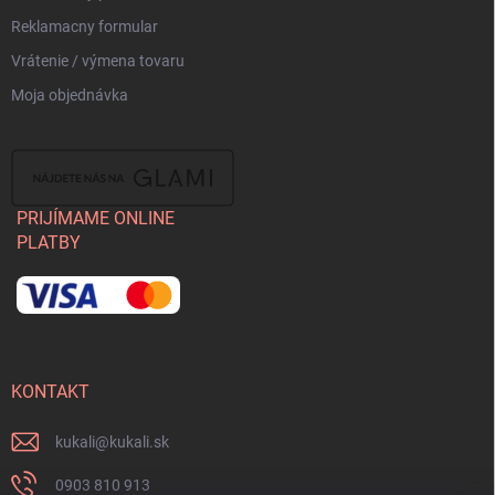
Reklamacny formular
Vrátenie / výmena tovaru
Moja objednávka
PRIJÍMAME ONLINE
PLATBY
KONTAKT
kukali
@
kukali.sk
0903 810 913