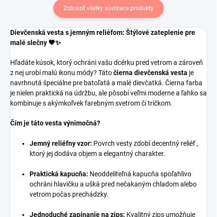
Zobraziť všetky súvisiace produkty
Dievčenská vesta s jemným reliéfom: Štýlové zateplenie pre
malé slečny 🖤✨
Hľadáte kúsok, ktorý ochráni vašu dcérku pred vetrom a zároveň
z nej urobí malú ikonu módy? Táto
čierna dievčenská vesta
je
navrhnutá špeciálne pre batoľatá a malé dievčatká. Čierna farba
je nielen praktická na údržbu, ale pôsobí veľmi moderne a ľahko sa
kombinuje s akýmkoľvek farebným svetrom či tričkom.
Čím je táto vesta výnimočná?
Jemný reliéfny vzor:
Povrch vesty zdobí decentný reliéf ,
ktorý jej dodáva objem a elegantný charakter.
Praktická kapucňa:
Neoddeliteľná kapucňa spoľahlivo
ochráni hlavičku a ušká pred nečakaným chladom alebo
vetrom počas prechádzky.
Jednoduché zapínanie na zips:
Kvalitný zips umožňuje