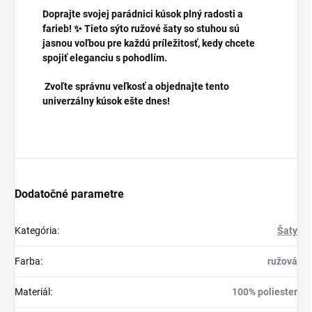
Doprajte svojej parádnici kúsok plný radosti a
farieb! ✨ Tieto sýto ružové šaty so stuhou sú
jasnou voľbou pre každú príležitosť, kedy chcete
spojiť eleganciu s pohodlím.
Zvoľte správnu veľkosť a objednajte tento
univerzálny kúsok ešte dnes!
Dodatočné parametre
Kategória
:
Šaty
Farba
:
ružová
Materiál
:
100% poliester