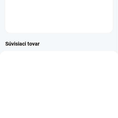
Krásne dievčenské šaty v elegantnej sýtej ružovej farbe .
DETAILNÉ INFORMÁCIE
OPÝTAŤ SA
Súvisiaci tovar