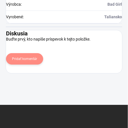
Výrobca
:
Bad Girl
Vyrobené
:
Taliansko
Diskusia
Buďte prvý, kto napíše príspevok k tejto položke.
Pridať komentár
Z
á
p
ä