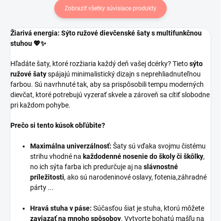
Zobraziť všetky súvisiace produkty
Žiarivá energia: Sýto ružové dievčenské šaty s multifunkčnou
stuhou 💖✨
Hľadáte šaty, ktoré rozžiaria každý deň vašej dcérky? Tieto
sýto
ružové šaty
spájajú minimalistický dizajn s neprehliadnuteľnou
farbou. Sú navrhnuté tak, aby sa prispôsobili tempu moderných
dievčat, ktoré potrebujú vyzerať skvele a zároveň sa cítiť slobodne
pri každom pohybe.
Prečo si tento kúsok obľúbite?
Maximálna univerzálnosť:
Šaty sú vďaka svojmu čistému
strihu vhodné na
každodenné nosenie do školy či škôlky
,
no ich sýta farba ich predurčuje aj na
slávnostné
príležitosti
, ako sú narodeninové oslavy, fotenia,záhradné
párty ...
Hravá stuha v páse:
Súčasťou šiat je stuha, ktorú môžete
zaviazať na mnoho spôsobov
. Vytvorte bohatú mašľu na