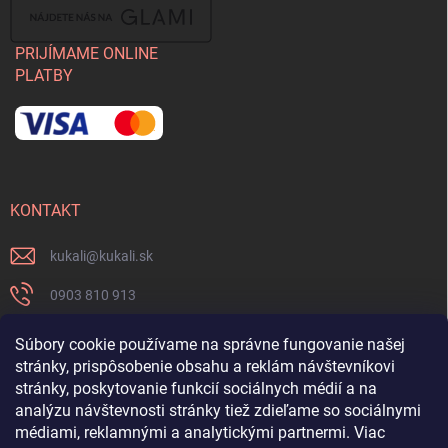
PRIJÍMAME ONLINE
PLATBY
KONTAKT
kukali
@
kukali.sk
0903 810 913
0903 810 913
Súbory cookie používame na správne fungovanie našej
stránky, prispôsobenie obsahu a reklám návštevníkovi
Nenechajte si ujsť novinky a sledujte nás na FB
stránky, poskytovanie funkcií sociálnych médií a na
analýzu návštevnosti stránky tiež zdieľame so sociálnymi
kukalishop
médiami, reklamnými a analytickými partnermi. Viac