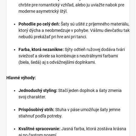
chrbte pre romantický vzhľad, alebo ju uviažte nabok pre
moderne asymetrický štýl.
Pohodlie po celý deň:
Šaty sú ušité z príjemného materiálu,
ktorý dýcha a neobmedzuje v pohybe. Vášmu dievčatku tak
nebudú prekážať pri hre ani pri tanci.
Farba, ktorá nezanikne:
Sýty odtieň ružovej dodáva tvári
sviežosť a skvele sa kombinuje s neutrálnymi farbami
(biela, šedá) aj s odvážnejšími doplnkami.
Hlavné výhody:
Jednoduchý styling:
Stačí jeden doplnok a šaty zmenia
svoj charakter.
Prispôsobivý strih:
Stuha v páse umožňuje šaty jemne
stiahnuť podľa potreby.
Kvalitné spracovanie:
Jasná farba, ktorá zostáva krásna
aj po častom nosení.