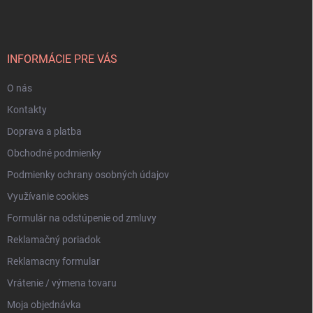
p
ä
t
i
INFORMÁCIE PRE VÁS
e
O nás
Kontakty
Doprava a platba
Obchodné podmienky
Podmienky ochrany osobných údajov
Využívanie cookies
Formulár na odstúpenie od zmluvy
Reklamačný poriadok
Reklamacny formular
Vrátenie / výmena tovaru
Moja objednávka