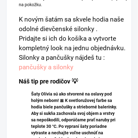
na pokožku.
K novým šatám sa skvele hodia naše
odolné dievčenské silonky .
Pridajte si ich do košíka a vytvorte
kompletný look na jednu objednávku.
Silonky a pančušky nájdeš tu :
pančušky a silonky
Náš tip pre rodičov 💡
Šaty Olívia sú ako stvorené na oslavy pod
holým nebom! 🎀 K svetloružovej farbe sa
hodia biele pančušky a strieborné balerínky.
Aby si sukňa zachovala svoj objem a vrstvy
sa nepoškodili, odporúčame prať naruby pri
teplote 30 °C. Po vypraní šaty poriadne
vytraste a nechajte voľne uschnúť na