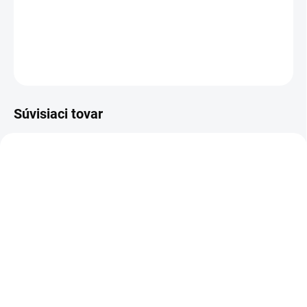
Nádherné dievčenské šaty v svetlunko ružovej farbe .
DETAILNÉ INFORMÁCIE
OPÝTAŤ SA
Súvisiaci tovar