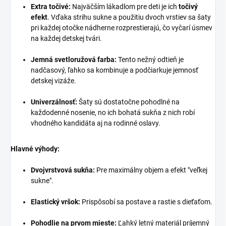
Extra točivé:
Najväčším lákadlom pre deti je ich
točivý
efekt
. Vďaka strihu sukne a použitiu dvoch vrstiev sa šaty
pri každej otočke nádherne rozprestierajú, čo vyčarí úsmev
na každej detskej tvári.
Jemná svetloružová farba:
Tento nežný odtieň je
nadčasový, ľahko sa kombinuje a podčiarkuje jemnosť
detskej vizáže.
Univerzálnosť:
Šaty sú dostatočne pohodlné na
každodenné nosenie, no ich bohatá sukňa z nich robí
vhodného kandidáta aj na rodinné oslavy.
Hlavné výhody:
Dvojvrstvová sukňa:
Pre maximálny objem a efekt "veľkej
sukne".
Elastický vršok:
Prispôsobí sa postave a rastie s dieťaťom.
Pohodlie na prvom mieste:
Ľahký letný materiál príjemný