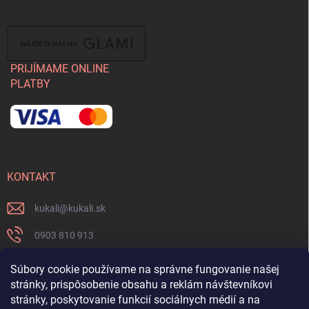
PRIJÍMAME ONLINE
PLATBY
KONTAKT
kukali
@
kukali.sk
0903 810 913
0903 810 913
Súbory cookie používame na správne fungovanie našej
stránky, prispôsobenie obsahu a reklám návštevníkovi
Nenechajte si ujsť novinky a sledujte nás na FB
stránky, poskytovanie funkcií sociálnych médií a na