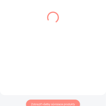
SKLADOM
SKLADOM
(3 KS)
(2 KS)
Dievčenské silonky
Dievčenské silonky
biele s mašličkami
biele Beauty
€6,50
€5
od
od €5,28 bez DPH
€4,07 bez DPH
Dievčenské biele silonky s
Dievčenské silonky biele s
ružovými mašličkami.
kvietkami .
Zobraziť všetky súvisiace produkty