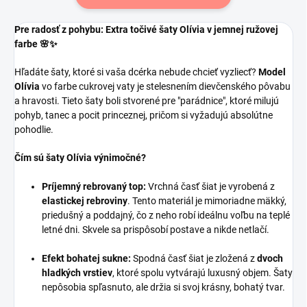
Pre radosť z pohybu: Extra točivé šaty Olívia v jemnej ružovej
farbe 🌸✨
Hľadáte šaty, ktoré si vaša dcérka nebude chcieť vyzliecť?
Model
Olívia
vo farbe cukrovej vaty je stelesnením dievčenského pôvabu
a hravosti. Tieto šaty boli stvorené pre "parádnice", ktoré milujú
pohyb, tanec a pocit princeznej, pričom si vyžadujú absolútne
pohodlie.
Čím sú šaty Olívia výnimočné?
Príjemný rebrovaný top:
Vrchná časť šiat je vyrobená z
elastickej rebroviny
. Tento materiál je mimoriadne mäkký,
priedušný a poddajný, čo z neho robí ideálnu voľbu na teplé
letné dni. Skvele sa prispôsobí postave a nikde netlačí.
Efekt bohatej sukne:
Spodná časť šiat je zložená z
dvoch
hladkých vrstiev
, ktoré spolu vytvárajú luxusný objem. Šaty
nepôsobia spľasnuto, ale držia si svoj krásny, bohatý tvar.