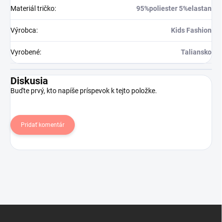
Materiál tričko
:
95%poliester 5%elastan
Výrobca
:
Kids Fashion
Vyrobené
:
Taliansko
Diskusia
Buďte prvý, kto napíše príspevok k tejto položke.
Pridať komentár
Z
á