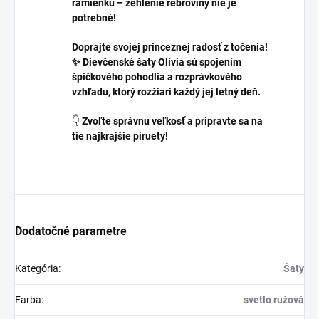
ramienku – žehlenie rebroviny nie je
potrebné!
Doprajte svojej princeznej radosť z točenia!
✨ Dievčenské šaty Olívia sú spojením
špičkového pohodlia a rozprávkového
vzhľadu, ktorý rozžiari každý jej letný deň.
👇
Zvoľte správnu veľkosť a pripravte sa na
tie najkrajšie piruety!
Dodatočné parametre
Kategória
:
Šaty
Farba
:
svetlo ružová