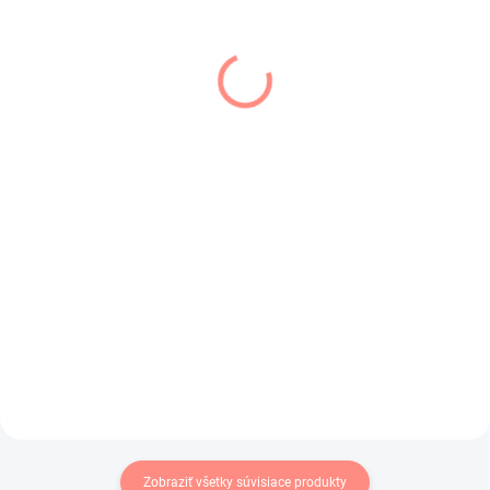
SKLADOM
SKLADOM
(1 KS)
(1 KS)
Dievčenské pančuchy
Detské pančuchy na
leopard sivé
traky tmavo modré
€5,80
€10,90
€4,72 bez DPH
€8,86 bez DPH
Štýlové dievčenské pančuchy
Klasické detské pančuchy na
leopard - sivé.
traky v tmavo modrej farbe .
Zobraziť všetky súvisiace produkty