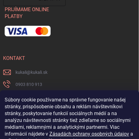
PRIJÍMAME ONLINE
PLATBY
KONTAKT
kukali
@
kukali.sk
0903 810 913
0903 810 913
Súbory cookie používame na správne fungovanie našej
stránky, prispôsobenie obsahu a reklám návštevníkovi
Nenechajte si ujsť novinky a sledujte nás na FB
stránky, poskytovanie funkcií sociálnych médií a na
analýzu návštevnosti stránky tiež zdieľame so sociálnymi
kukalishop
médiami, reklamnými a analytickými partnermi. Viac
informácií nájdete v
Zásadách ochrany osobných údajov
a