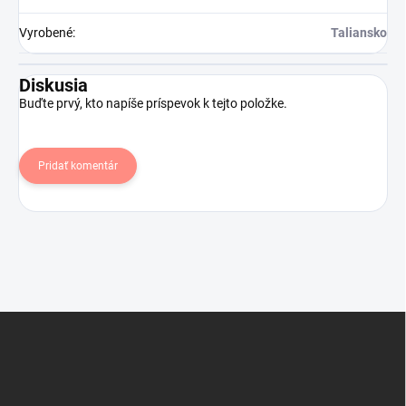
Vyrobené
:
Taliansko
Diskusia
Buďte prvý, kto napíše príspevok k tejto položke.
Pridať komentár
Z
á
p
ä
t