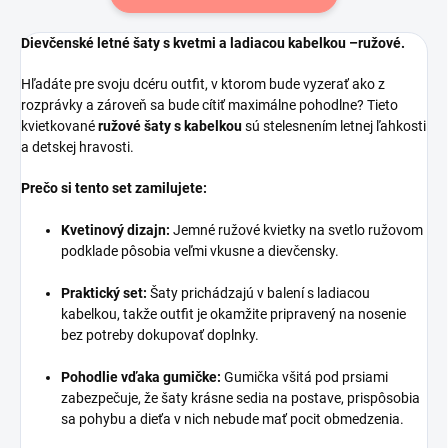
Dievčenské letné šaty s kvetmi a ladiacou kabelkou –ružové.
Hľadáte pre svoju dcéru outfit, v ktorom bude vyzerať ako z
rozprávky a zároveň sa bude cítiť maximálne pohodlne? Tieto
kvietkované
ružové šaty s kabelkou
sú stelesnením letnej ľahkosti
a detskej hravosti.
Prečo si tento set zamilujete:
Kvetinový dizajn:
Jemné ružové kvietky na svetlo ružovom
podklade pôsobia veľmi vkusne a dievčensky.
Praktický set:
Šaty prichádzajú v balení s ladiacou
kabelkou, takže outfit je okamžite pripravený na nosenie
bez potreby dokupovať doplnky.
Pohodlie vďaka gumičke:
Gumička všitá pod prsiami
zabezpečuje, že šaty krásne sedia na postave, prispôsobia
sa pohybu a dieťa v nich nebude mať pocit obmedzenia.