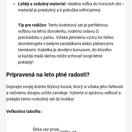
Ľahký a vzdušný materiál:
Ideálna voľba do horúcich dní –
materiál je priedušný a k pokožke veľmi jemný.
Tip pre rodičov:
Tento kvetinový set je perfektnou
voľbou na letnú dovolenku, rodinnú oslavu či
prechádzku v parku. Vďaka jemnému vzoru ho ľahko
skombinujete s bielymi sandálkami alebo plátennými
teniskami. Kabelka je skvelým bonusom, do ktorého
si každá malá slečna môže schovať svoje letné
poklady!
Pripravená na leto plné radosti?
Doprajte svojej dcérke štýlový kúsok, ktorý si vďaka jeho ľahkosti
a nežnému dizajnu určite zamiluje. Vyberte si správnu veľkosť a
pridajte tento rozkošný set do košíka!
Veľkostná tabuľka :
Šírka cez prsia
Výška od