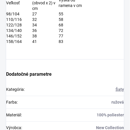
Veľkosť
(obvod x 2) v
ramena v cm
cm
98/104
27
55
110/116
32
58
122/128
34
68
134/140
36
72
146/152
38
77
158/164
41
83
Dodatočné parametre
Kategória
:
Šaty
Farba
:
ružová
Materiál
:
100% poliester
Výrobca
:
New Collection