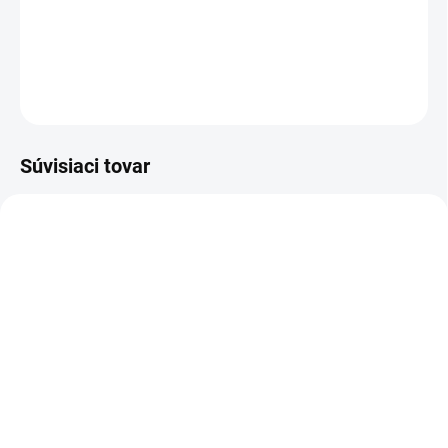
Dievčenské letné šaty s kvetmi a ladiacou kabelkou -ružové.
DETAILNÉ INFORMÁCIE
OPÝTAŤ SA
Súvisiaci tovar
AKCIA