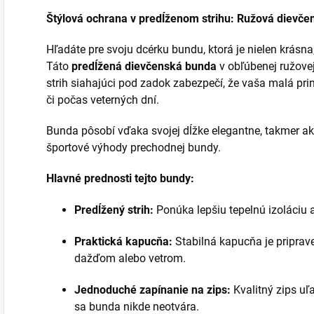
Štýlová ochrana v predĺženom strihu: Ružová dievč
Hľadáte pre svoju dcérku bundu, ktorá je nielen krásna
Táto
predĺžená dievčenská bunda
v obľúbenej ružovej 
strih siahajúci pod zadok zabezpečí, že vaša malá pri
či počas veterných dní.
Bunda pôsobí vďaka svojej dĺžke elegantne, takmer ak
športové výhody prechodnej bundy.
Hlavné prednosti tejto bundy:
Predĺžený strih:
Ponúka lepšiu tepelnú izoláciu a 
Praktická kapucňa:
Stabilná kapucňa je priprav
dažďom alebo vetrom.
Jednoduché zapínanie na zips:
Kvalitný zips uľ
sa bunda nikde neotvára.