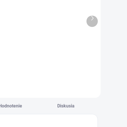
ikina svetlo
modrá
modrá
€14,50
€29,50
Ďalší
11,79 bez DPH
€23,98 bez DPH
produkt
rejivá teplučká
Mikina s "macko"
ikina v jemnej
ušami .Zateplená
vetlo modrej farbe
česanou bavlnou .
Hodnotenie
Diskusia