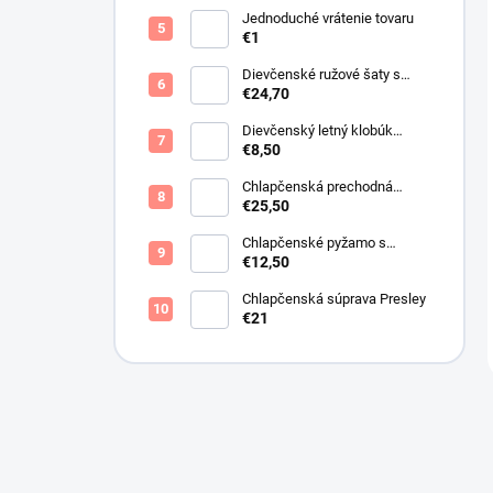
Jednoduché vrátenie tovaru
€1
Dievčenské ružové šaty s
motýlikmi
€24,70
Dievčenský letný klobúk
krémový s perličkami
€8,50
Chlapčenská prechodná
obojstranná bunda khaki
€25,50
Chlapčenské pyžamo s
lietadlami.
€12,50
Chlapčenská súprava Presley
€21