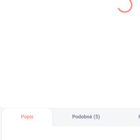
svetlo ružový
Alior 2
m
€16,50
€17,50
€13,41 bez DPH
€14,23 bez DPH
€
Pletený dievčenský
Farebná detská
H
svetrík s
mikina vhodná pre
m
ozdobnými rukávmi
chlapca aj pre
s
.
dievča .
.
Popis
Podobné (5)