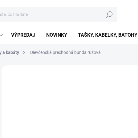
Hľadať
VÝPREDAJ
NOVINKY
TAŠKY, KABELKY, BATOHY
 a kabáty
Dievčenská prechodná bunda ružová
Neohodnotené
Podrobnosti hodnotenia
€2
€20
Jedn
ZVO
cena
VAR
MÔŽ
MOŽ