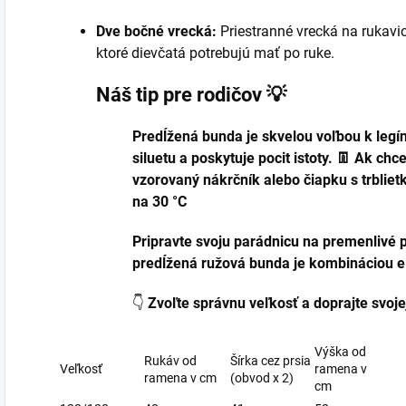
Dve bočné vrecká:
Priestranné vrecká na rukavic
ktoré dievčatá potrebujú mať po ruke.
Náš tip pre rodičov 💡
Predĺžená bunda je skvelou voľbou k leg
siluetu a poskytuje pocit istoty. 👖 Ak chcet
vzorovaný nákrčník alebo čiapku s trblie
na 30 °C
Pripravte svoju parádnicu na premenlivé 
predĺžená ružová bunda je kombináciou e
👇
Zvoľte správnu veľkosť a doprajte svoje
Výška od
Rukáv od
Šírka cez prsia
Veľkosť
ramena v
ramena v cm
(obvod x 2)
cm