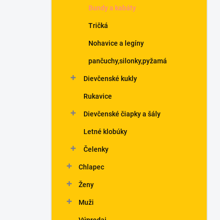
Bundy a kabáty
Tričká
Nohavice a legíny
pančuchy,silonky,pyžamá
Dievčenské kukly
Rukavice
Dievčenské čiapky a šály
Letné klobúky
Čelenky
Chlapec
Ženy
Muži