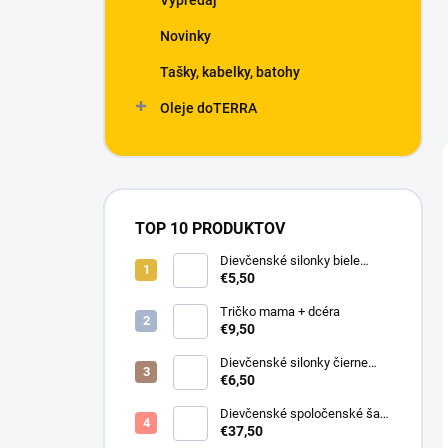
Výpredaj
Novinky
Tašky, kabelky, batohy
Oleje doTERRA
TOP 10 PRODUKTOV
Dievčenské silonky biele
Linda
€5,50
Tričko mama + dcéra
€9,50
Dievčenské silonky čierne
Lurex
€6,50
Dievčenské spoločenské šaty
s bolerkom jemno ružové
€37,50