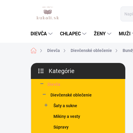
Prejsť
na
obsah
DIEVČA
CHLAPEC
ŽENY
MUŽI
Domov
Dievča
Dievčenské oblečenie
Bundy
B
Kategórie
o
Preskočiť
č
kategórie
n
Dievča
ý
Dievčenské oblečenie
p
a
Šaty a sukne
n
Mikiny a vesty
e
l
Súpravy