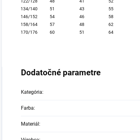
122/128
48
41
52
134/140
51
43
55
146/152
54
46
58
158/164
57
48
62
170/176
60
51
64
Dodatočné parametre
Kategória
:
Farba
:
Materiál
:
Výrobca
: