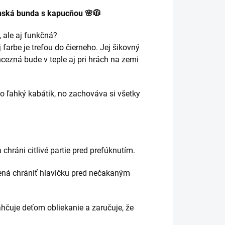
enská bunda s kapucňou 🌸🧥
, ale aj funkčná?
farbe je trefou do čierneho. Jej šikovný
ncezná bude v teple aj pri hrách na zemi
o ľahký kabátik, no zachováva si všetky
chráni citlivé partie pred prefúknutím.
ená chrániť hlavičku pred nečakaným
ahčuje deťom obliekanie a zaručuje, že