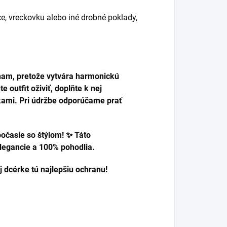
e, vreckovku alebo iné drobné poklady,
ínam, pretože vytvára harmonickú
e outfit oživiť, doplňte k nej
tkami. Pri údržbe odporúčame prať
počasie so štýlom! ✨ Táto
legancie a 100% pohodlia.
j dcérke tú najlepšiu ochranu!