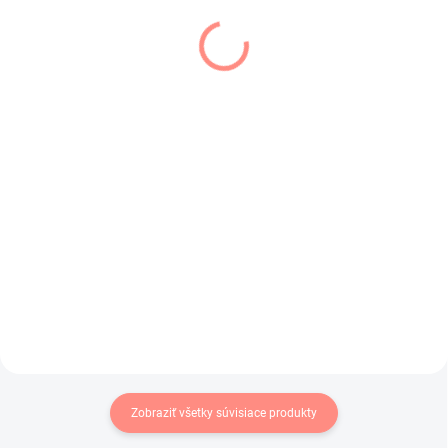
SKLADOM
SKLADOM
(1 KS)
(1 KS)
Dievčenská vesta
Dievčenská vesta
čierna
čierna Sabrina
€13
€19
€10,57 bez DPH
€15,45 bez DPH
Dievčenská čierna vesta s
Tenká dievčenská vesta na
kapucňou.
prechodné obdobie s kapucňou.
Zobraziť všetky súvisiace produkty