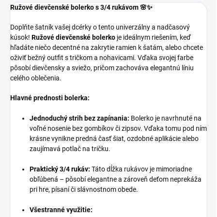
Ružové dievčenské bolerko s 3/4 rukávom 🌸✨
Doplňte šatník vašej dcérky o tento univerzálny a nadčasový
kúsok!
Ružové dievčenské bolerko
je ideálnym riešením, keď
hľadáte niečo decentné na zakrytie ramien k šatám, alebo chcete
oživiť bežný outfit s tričkom a nohavicami. Vďaka svojej farbe
pôsobí dievčensky a sviežo, pričom zachováva elegantnú líniu
celého oblečenia.
Hlavné prednosti bolerka:
Jednoduchý strih bez zapínania:
Bolerko je navrhnuté na
voľné nosenie bez gombíkov či zipsov. Vďaka tomu pod ním
krásne vynikne predná časť šiat, ozdobné aplikácie alebo
zaujímavá potlač na tričku.
Praktický 3/4 rukáv:
Táto dĺžka rukávov je mimoriadne
obľúbená – pôsobí elegantne a zároveň deťom neprekáža
pri hre, písaní či slávnostnom obede.
Všestranné využitie: