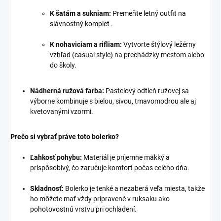
K šatám a sukniam:
Premeňte letný outfit na
slávnostný komplet .
K nohaviciam a rifliam:
Vytvorte štýlový ležérny
vzhľad (casual style) na prechádzky mestom alebo
do školy.
Nádherná ružová farba:
Pastelový odtieň ružovej sa
výborne kombinuje s bielou, sivou, tmavomodrou ale aj
kvetovanými vzormi.
Prečo si vybrať práve toto bolerko?
Ľahkosť pohybu:
Materiál je príjemne mäkký a
prispôsobivý, čo zaručuje komfort počas celého dňa.
Skladnosť:
Bolerko je tenké a nezaberá veľa miesta, takže
ho môžete mať vždy pripravené v ruksaku ako
pohotovostnú vrstvu pri ochladení.