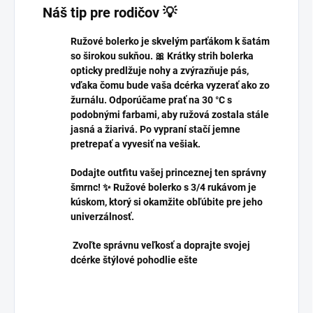
Náš tip pre rodičov 💡
Ružové bolerko je skvelým parťákom k šatám
so širokou sukňou. 🎀 Krátky strih bolerka
opticky predlžuje nohy a zvýrazňuje pás,
vďaka čomu bude vaša dcérka vyzerať ako zo
žurnálu. Odporúčame prať na 30 °C s
podobnými farbami, aby ružová zostala stále
jasná a žiarivá. Po vypraní stačí jemne
pretrepať a vyvesiť na vešiak.
Dodajte outfitu vašej princeznej ten správny
šmrnc! ✨ Ružové bolerko s 3/4 rukávom je
kúskom, ktorý si okamžite obľúbite pre jeho
univerzálnosť.
Zvoľte správnu veľkosť a doprajte svojej
dcérke štýlové pohodlie ešte