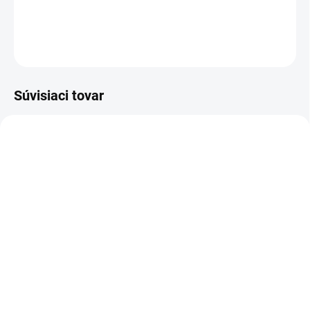
DETAILNÉ INFORMÁCIE
OPÝTAŤ SA
Súvisiaci tovar
AKCIA