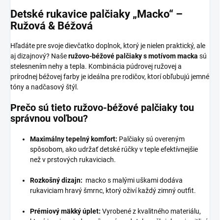
Detské rukavice palčiaky „Macko“ –
Ružová & Béžová
Hľadáte pre svoje dievčatko doplnok, ktorý je nielen praktický, ale
aj dizajnový? Naše
ružovo-béžové palčiaky s motívom macka
sú
stelesnením nehy a tepla. Kombinácia púdrovej ružovej a
prírodnej béžovej farby je ideálna pre rodičov, ktorí obľubujú jemné
tóny a nadčasový štýl.
Prečo sú tieto ružovo-béžové palčiaky tou
správnou voľbou?
Maximálny tepelný komfort:
Palčiaky sú overeným
spôsobom, ako udržať detské rúčky v teple efektívnejšie
než v prstových rukaviciach.
Rozkošný dizajn:
macko s malými uškami dodáva
rukaviciam hravý šmrnc, ktorý oživí každý zimný outfit.
Prémiový mäkký úplet:
Vyrobené z kvalitného materiálu,