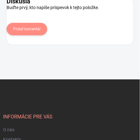
Diskusia
Buďte prvý, kto napíše príspevok k tejto položke.
Pridať komentár
Z
á
p
ä
t
i
INFORMÁCIE PRE VÁS
e
O nás
Kontakty