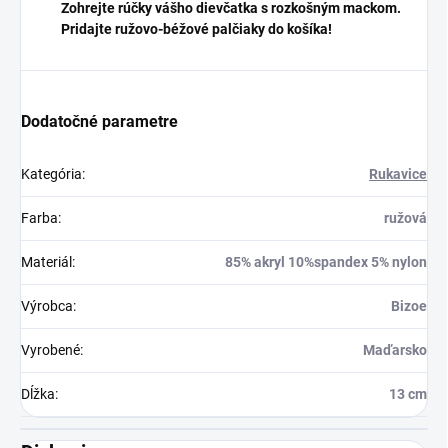
Zohrejte rúčky vášho dievčatka s rozkošným mackom.
Pridajte ružovo-béžové palčiaky do košíka!
Dodatočné parametre
Kategória
:
Rukavice
Farba
:
ružová
Materiál
:
85% akryl 10%spandex 5% nylon
Výrobca
:
Bizoe
Vyrobené
:
Maďarsko
Dĺžka
:
13 cm