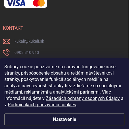
KONTAKT
kukali
@
kukali.sk
0903 810 913
0903 810 913
Súbory cookie používame na správne fungovanie našej
stránky, prispôsobenie obsahu a reklám návštevníkovi
Nenechajte si ujsť novinky a sledujte nás na FB
stránky, poskytovanie funkcií sociálnych médií a na
analýzu návštevnosti stránky tiež zdieľame so sociálnymi
kukalishop
médiami, reklamnými a analytickými partnermi. Viac
informácií nájdete v
Zásadách ochrany osobných údajov
a
v
Podmienkach používania cookies
.
Nastavenie