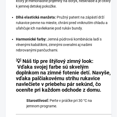
ktorý je mimoriadne príjemný na dotyk, neškriabe a je citlivý
k jemnej detskej pokožke.
Dlhá elastická manžeta:
Pružný patent na zápästí drží
rukavice pevne na mieste, chráni pred vniknutím chladu a
uľahčuje ich navliekanie pod rukáv bundy.
Harmonické farby:
Jemná púdrová kombinácia ladí s
vlnenými kabátikmi, zimnými overalmi aj našimi
rebrovanými pančuchami.
💡 Náš tip pre štýlový zimný look:
Vďaka svojej farbe sú skvelým
doplnkom na zimné fotenie detí. Navyše,
vďaka palčiakovému strihu rukavice
navlečiete v priebehu pár sekúnd, čo
oceníte pri každom odchode z domu.
Starostlivosť:
Perte v práčke pri 30 °C na
jemnom programe.