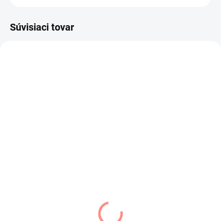
Súvisiaci tovar
SKLADOM
SKLADOM
(2 KS)
(2 KS)
Dievčenský jesenný
Dievčenská