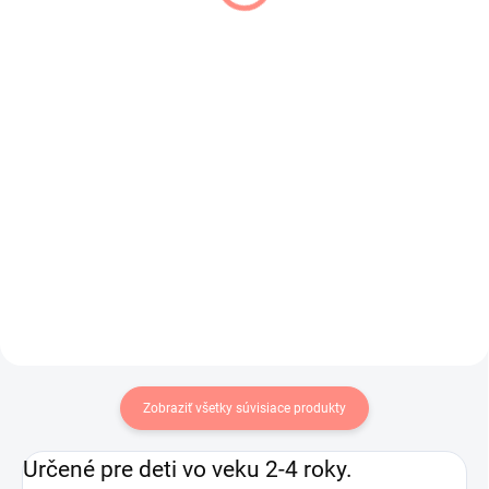
kabát svetlo ružový
prechodná bunda
broskyňová
€24
€20,50
€19,51 bez DPH
€16,67 bez DPH
Krásny elegantný dievčenský
kabát na prechodné obdobia .
Ľahučká dievčenská prechodná
bunda jemnej marhuľovej farby .
Zobraziť všetky súvisiace produkty
Určené pre deti vo veku 2-4 roky.