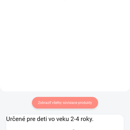
Bianka
bunda Sima
€19,50
€18,50
€15,85 bez DPH
€15,04 bez DPH
Prechodný dievčenský kabát v
Predĺžená dievčenská rifľová
staroružovej farbe.
bunda s opaskom.
Zobraziť všetky súvisiace produkty
Určené pre deti vo veku 2-4 roky.