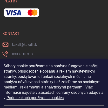
PLATBY
KONTAKT
kukali
@
kukali.sk
0903 810 913
0903 810 913
Súbory cookie používame na správne fungovanie našej
stránky, prispôsobenie obsahu a reklám návštevníkovi
Nenechajte si ujsť novinky a sledujte nás na FB
stránky, poskytovanie funkcií sociálnych médií a na
analýzu návštevnosti stránky tiež zdieľame so sociálnymi
kukalishop
médiami, reklamnými a analytickými partnermi. Viac
informácií nájdete v
Zásadách ochrany osobných údajov
a
v
Podmienkach používania cookies
.