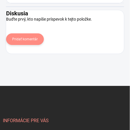
Diskusia
Buďte prvý, kto napíše príspevok k tejto položke.
Pridať komentár
Z
á
p
ä
t
i
INFORMÁCIE PRE VÁS
e