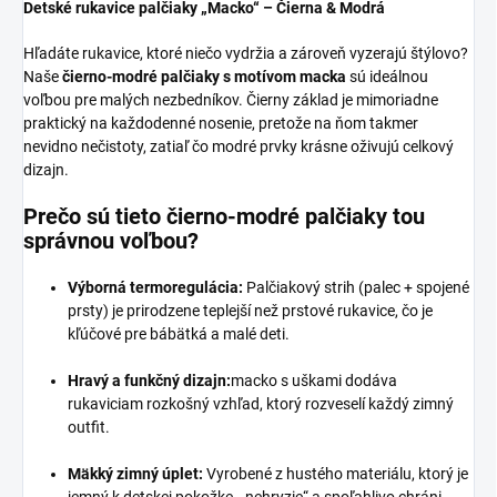
Detské rukavice palčiaky „Macko“ – Čierna & Modrá
Hľadáte rukavice, ktoré niečo vydržia a zároveň vyzerajú štýlovo?
Naše
čierno-modré palčiaky s motívom macka
sú ideálnou
voľbou pre malých nezbedníkov. Čierny základ je mimoriadne
praktický na každodenné nosenie, pretože na ňom takmer
nevidno nečistoty, zatiaľ čo modré prvky krásne oživujú celkový
dizajn.
Prečo sú tieto čierno-modré palčiaky tou
správnou voľbou?
Výborná termoregulácia:
Palčiakový strih (palec + spojené
prsty) je prirodzene teplejší než prstové rukavice, čo je
kľúčové pre bábätká a malé deti.
Hravý a funkčný dizajn:
macko s uškami dodáva
rukaviciam rozkošný vzhľad, ktorý rozveselí každý zimný
outfit.
Mäkký zimný úplet:
Vyrobené z hustého materiálu, ktorý je
jemný k detskej pokožke, „nehryzie“ a spoľahlivo chráni