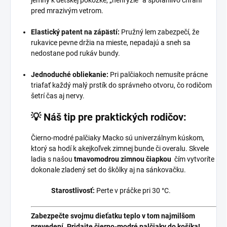
pred mrazivým vetrom.
Elastický patent na zápästí:
Pružný lem zabezpečí, že
rukavice pevne držia na mieste, nepadajú a sneh sa
nedostane pod rukáv bundy.
Jednoduché obliekanie:
Pri palčiakoch nemusíte prácne
triafať každý malý prstík do správneho otvoru, čo rodičom
šetrí čas aj nervy.
💡 Náš tip pre praktických rodičov:
Čierno-modré palčiaky Macko sú univerzálnym kúskom,
ktorý sa hodí k akejkoľvek zimnej bunde či overalu. Skvele
ladia s našou
tmavomodrou zimnou čiapkou
čím vytvoríte
dokonale zladený set do škôlky aj na sánkovačku.
Starostlivosť:
Perte v práčke pri 30 °C.
Zabezpečte svojmu dieťatku teplo v tom najmilšom
prevedení. Pridajte čierno-modré palčiaky do košíka!