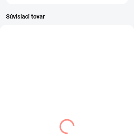
Súvisiaci tovar
SKLADOM
SKLADOM
(2 KS)
(2 KS)
Dievčenský kabát
Dievčenská rifľová