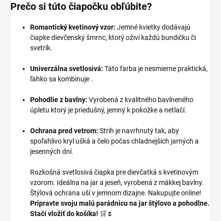
Prečo si túto čiapočku obľúbite?
Romantický kvetinový vzor:
Jemné kvietky dodávajú
čiapke dievčenský šmrnc, ktorý oživí každú bundičku či
svetrík.
Univerzálna svetlosivá:
Táto farba je nesmierne praktická,
ľahko sa kombinuje .
Pohodlie z bavlny:
Vyrobená z kvalitného bavlneného
úpletu ktorý je priedušný, jemný k pokožke a netlačí.
Ochrana pred vetrom:
Strih je navrhnutý tak, aby
spoľahlivo kryl ušká a čelo počas chladnejších jarných a
jesenných dní.
Rozkošná svetlosivá čiapka pre dievčatká s kvetinovým
vzorom. Ideálna na jar a jeseň, vyrobená z mäkkej bavlny.
Štýlová ochrana uší v jemnom dizajne. Nakupujte online!
Pripravte svoju malú parádnicu na jar štýlovo a pohodlne.
Stačí vložiť do košíka!
🛒🌷