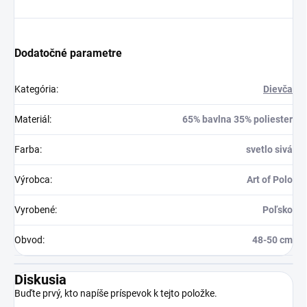
Dodatočné parametre
Kategória
:
Dievča
Materiál
:
65% bavlna 35% poliester
Farba
:
svetlo sivá
Výrobca
:
Art of Polo
Vyrobené
:
Poľsko
Obvod
:
48-50 cm
Diskusia
Buďte prvý, kto napíše príspevok k tejto položke.