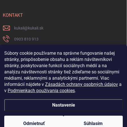
KONTAKT
kukali
@
kukali.sk
0903 810 913
0903 810 913
Súbory cookie používame na správne fungovanie našej
stránky, prispôsobenie obsahu a reklám návštevníkovi
Nenechajte si ujsť novinky a sledujte nás na FB
stránky, poskytovanie funkcií sociálnych médií a na
analýzu návštevnosti stránky tiež zdieľame so sociálnymi
kukalishop
médiami, reklamnými a analytickými partnermi. Viac
informácií nájdete v
Zásadách ochrany osobných údajov
a
v
Podmienkach používania cookies
.
Nastavenie
Copyright 2026
www.kukali.sk
. Všetky práva vyhradené.
Upraviť nastavenie
cookies
Odmietnuť
Súhlasím