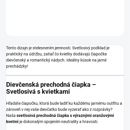
Dievčenská čiapka na jar a jeseň a oranžovými kvietkami.
DETAILNÉ INFORMÁCIE
OPÝTAŤ SA
Tento dizajn je stelesnením jemnosti. Svetlosivý podklad je
praktický na údržbu, zatiaľ čo kvietky dodávajú čiapočke
dievčenský a romantický nádych. Ideálny kúsok na jarné
prechádzky!
Dievčenská prechodná čiapka –
Svetlosivá s kvietkami
Hľadáte čiapočku, ktorá bude ladiť ku každému jarnému outfitu a
zároveň v nej vaše dievčatko bude vyzerať ako z rozprávky?
Naša
svetlosivá prechodná čiapka s výraznými oranžovými
kvetmi
je dokonalým spojením neutrality a hravosti.