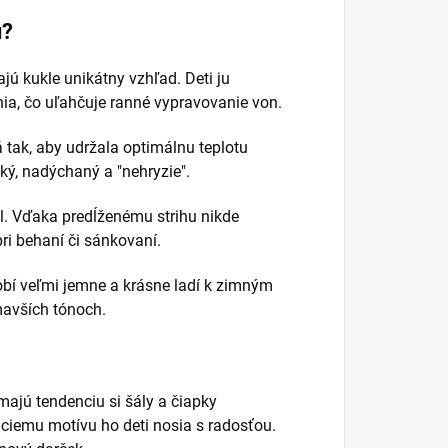
u?
jú kukle unikátny vzhľad. Deti ju
ia, čo uľahčuje ranné vypravovanie von.
 tak, aby udržala optimálnu teplotu
kký, nadýchaný a "nehryzie".
l. Vďaka predĺženému strihu nikde
ri behaní či sánkovaní.
bí veľmi jemne a krásne ladí k zimným
mavších tónoch.
 majú tendenciu si šály a čiapky
ciemu motívu ho deti nosia s radosťou.