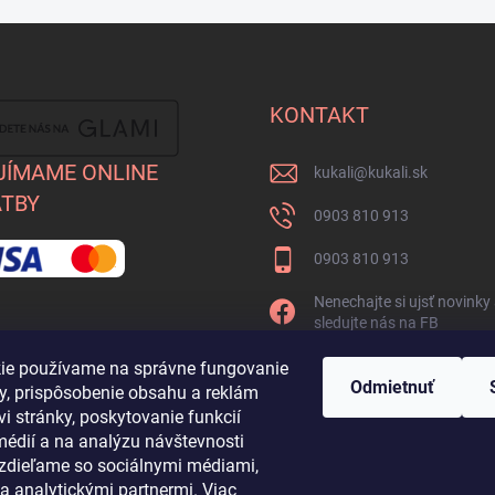
KONTAKT
JÍMAME ONLINE
kukali
@
kukali.sk
TBY
0903 810 913
0903 810 913
Nenechajte si ujsť novinky
sledujte nás na FB
kukalishop
ie používame na správne fungovanie
Odmietnuť
ky, prispôsobenie obsahu a reklám
i stránky, poskytovanie funkcií
médií a na analýzu návštevnosti
ž zdieľame so sociálnymi médiami,
a analytickými partnermi. Viac