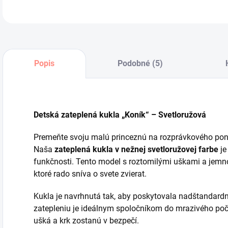
Popis
Podobné (5)
Detská zateplená kukla „Koník“ – Svetloružová
Premeňte svoju malú princeznú na rozprávkového pon
Naša
zateplená kukla v nežnej svetloružovej farbe
je
funkčnosti. Tento model s roztomilými uškami a jemno
ktoré rado sníva o svete zvierat.
Kukla je navrhnutá tak, aby poskytovala nadštandard
zatepleniu je ideálnym spoločníkom do mrazivého poča
ušká a krk zostanú v bezpečí.