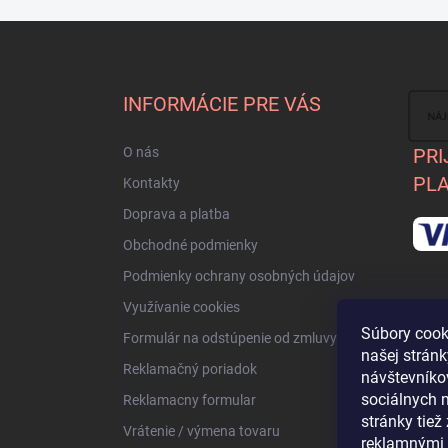
Z
á
p
ä
INFORMÁCIE PRE VÁS
t
i
O nás
PRI
e
PLA
Kontakty
Doprava a platba
Obchodné podmienky
Podmienky ochrany osobných údajov
Využívanie cookies
Súbory cook
Formulár na odstúpenie od zmluvy
našej strán
Reklamačný poriadok
návštevníkov
sociálnych 
Reklamacny formular
stránky tie
Vrátenie / výmena tovaru
reklamnými 