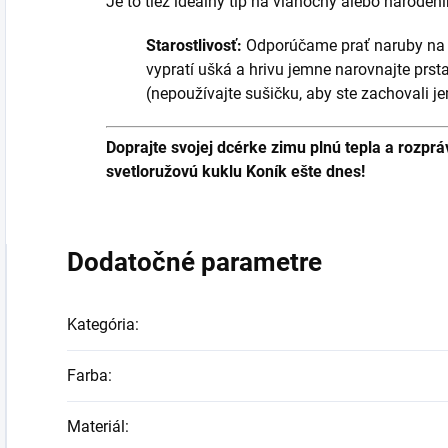
Je to tiež ideálny tip na vianočný alebo naroden
Starostlivosť:
Odporúčame prať naruby na 
vypratí ušká a hrivu jemne narovnajte prs
(nepoužívajte sušičku, aby ste zachovali j
Doprajte svojej dcérke zimu plnú tepla a rozpr
svetloružovú kuklu Koník ešte dnes!
Dodatočné parametre
Kategória
:
Farba
:
Materiál
: