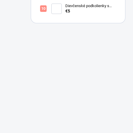
Dievčenské podkolienky s
mašličkou ružové
€5