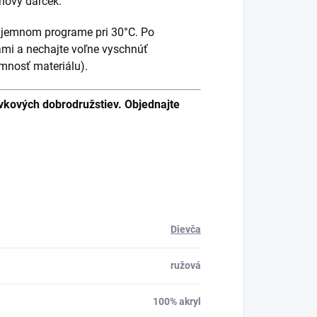
inový darček.
jemnom programe pri 30°C. Po
tami a nechajte voľne vyschnúť
emnosť materiálu).
ávkových dobrodružstiev. Objednajte
Dievča
ružová
100% akryl