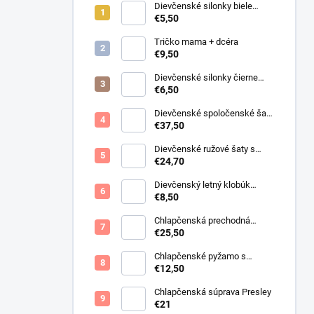
Dievčenské silonky biele
Linda
€5,50
Tričko mama + dcéra
€9,50
Dievčenské silonky čierne
Lurex
€6,50
Dievčenské spoločenské šaty
s bolerkom jemno ružové
€37,50
Dievčenské ružové šaty s
motýlikmi
€24,70
Dievčenský letný klobúk
krémový s perličkami
€8,50
Chlapčenská prechodná
obojstranná bunda khaki
€25,50
Chlapčenské pyžamo s
lietadlami.
€12,50
Chlapčenská súprava Presley
€21