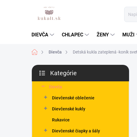
Prejsť
na
obsah
DIEVČA
CHLAPEC
ŽENY
MUŽI
Domov
Dievča
Detská kukla zateplená -koník sve
B
Kategórie
o
Preskočiť
č
kategórie
n
Dievča
ý
Dievčenské oblečenie
p
a
Dievčenské kukly
n
Rukavice
e
l
Dievčenské čiapky a šály