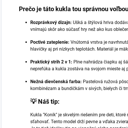
Prečo je táto kukla tou správnou voľbo
Rozprávkový dizajn:
Ušká a štýlová hriva dodáva
vnímajú skôr ako súčasť hry než ako kus oblečen
Poctivé zateplenie:
Vnútorná vrstva je navrhnutá
hlavičky aj pri nízkych teplotách. Materiál je mä
Praktický strih 2 v 1:
Plne nahrádza čiapku aj šá
neprefúka a kukla zostáva na svojom mieste aj p
Nežná dievčenská farba:
Pastelová ružová pôso
kombinézam a bundičkám v sivých, bielych či t
💡 Náš tip:
Kukla "Koník" je skvelým riešením pre deti, ktoré
sťahovať. Tento model drží pevne a vďaka zviera