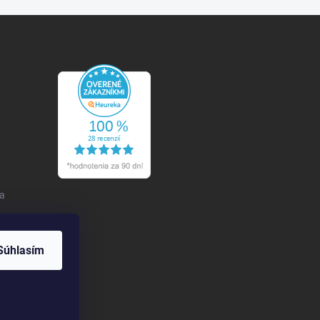
 a
Súhlasím