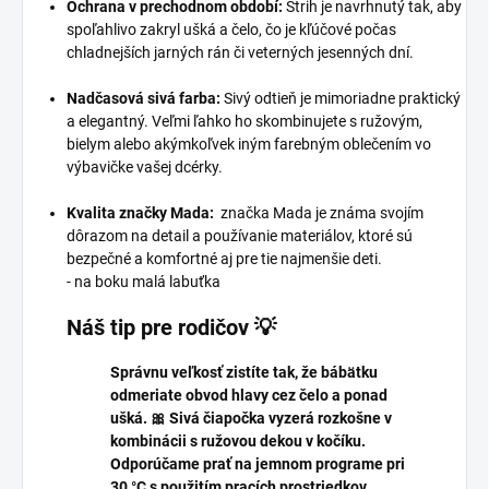
Ochrana v prechodnom období:
Strih je navrhnutý tak, aby
spoľahlivo zakryl ušká a čelo, čo je kľúčové počas
chladnejších jarných rán či veterných jesenných dní.
Nadčasová sivá farba:
Sivý odtieň je mimoriadne praktický
a elegantný. Veľmi ľahko ho skombinujete s ružovým,
bielym alebo akýmkoľvek iným farebným oblečením vo
výbavičke vašej dcérky.
Kvalita značky Mada:
značka Mada je známa svojím
dôrazom na detail a používanie materiálov, ktoré sú
bezpečné a komfortné aj pre tie najmenšie deti.
- na boku malá labuťka
Náš tip pre rodičov 💡
Správnu veľkosť zistíte tak, že bábätku
odmeriate obvod hlavy cez čelo a ponad
ušká. 🎀 Sivá čiapočka vyzerá rozkošne v
kombinácii s ružovou dekou v kočíku.
Odporúčame prať na jemnom programe pri
30 °C s použitím pracích prostriedkov