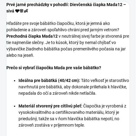
Prvé jarné prechádzky v pohodlí: Dievčenská čiapka Mada12 –
sivá 🩶🌸👶
Hľadáte pre svoje bábätko čiapočku, ktorá je jemná ako
pohladenie a zároveň spoľahlivo chráni pred jarným vetrom?
Prechodná čiapka Mada12
v neutrálnej sivej farbe je stvorená pre
tie najmenšie slečny. Je to kúsok, ktorý by nemal chýbať vo
výbavičke žiadneho bábätka počas premenlivého počasia na jar
alebo na jeseň.
Prečo si vybrať čiapočku Mada pre vaše bábätko?
Ideálna pre bábätká (40/42 cm):
Táto veľkosť je starostlivo
navrhnutá pre bábätká, aby dokonale priliehala k hlavičke,
nepadala do očí a zároveň nikde netlačila.
Materiál stvorený pre citlivú pleť:
Čiapočka je vyrobená z
vysokokvalitného a certifikovaného materiálu, ktorý je
priedušný, takže sa v ňom hlavička bábätka nepotí, no
zároveň zostáva v príjemnom teple.