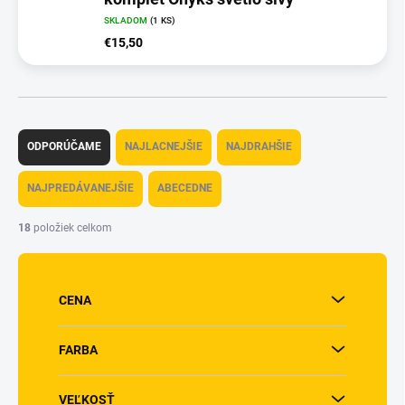
SKLADOM
(1 KS)
€15,50
R
a
ODPORÚČAME
NAJLACNEJŠIE
NAJDRAHŠIE
d
e
NAJPREDÁVANEJŠIE
ABECEDNE
n
i
18
položiek celkom
e
p
r
o
CENA
d
u
FARBA
k
t
o
VEĽKOSŤ