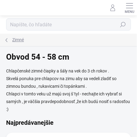
Prejsť
na
obsah
Hľadať
Zimné
Obvod 54 - 58 cm
Chlapčenské zimné čiapky a šály na vek do 3 ch rokov .
Skvelá ponuka pre chlapcov na zimu aby sa vedeli zladiť so
zimnou bundou , rukavicami či topánkami .
Chlapci v tomto veku už majú svoj š´tyl - nechajte ich vybrať si
samých , je väčšia pravdepodobnosť ,že ich budú nosiť s radosťou
:)
Najpredávanejšie