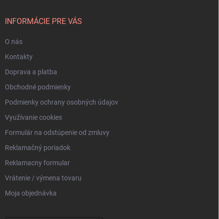
k
e
t
y
v
i
INFORMÁCIE PRE VÁS
ý
e
p
O nás
i
s
Kontakty
u
Doprava a platba
Obchodné podmienky
Podmienky ochrany osobných údajov
Využívanie cookies
Formulár na odstúpenie od zmluvy
Reklamačný poriadok
Reklamacny formular
Vrátenie / výmena tovaru
Moja objednávka