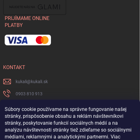
PRIJÍMAME ONLINE
PLATBY
KONTAKT
kukali
@
kukali.sk
0903 810 913
0903 810 913
Súbory cookie používame na správne fungovanie našej
stránky, prispôsobenie obsahu a reklám návštevníkovi
Nenechajte si ujsť novinky a sledujte nás na FB
stránky, poskytovanie funkcií sociálnych médií a na
analýzu návštevnosti stránky tiež zdieľame so sociálnymi
kukalishop
médiami, reklamnými a analytickými partnermi. Viac