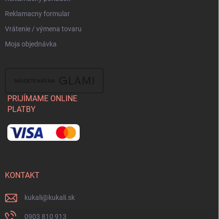
Reklamacny formular
Vrátenie / výmena tovaru
Moja objednávka
PRIJÍMAME ONLINE
PLATBY
KONTAKT
kukali
@
kukali.sk
0903 810 913