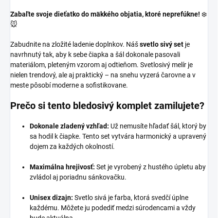
Zabaľte svoje dieťatko do mäkkého objatia, ktoré neprefúkne!
❄️
🐭
Zabudnite na zložité ladenie doplnkov. Náš
svetlo sivý set
je
navrhnutý tak, aby k sebe čiapka a šál dokonale pasovali
materiálom, pleteným vzorom aj odtieňom. Svetlosivý melír je
nielen trendový, ale aj praktický – na snehu vyzerá čarovne a v
meste pôsobí moderne a sofistikovane.
Prečo si tento bledosivý komplet zamilujete?
Dokonale zladený vzhľad:
Už nemusíte hľadať šál, ktorý by
sa hodil k čiapke. Tento set vytvára harmonický a upravený
dojem za každých okolností.
Maximálna hrejivosť:
Set je vyrobený z hustého úpletu aby
zvládol aj poriadnu sánkovačku.
Unisex dizajn:
Svetlo sivá je farba, ktorá svedčí úplne
každému. Môžete ju podediť medzi súrodencami a vždy