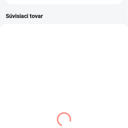
Súvisiaci tovar
SKLADOM
SKLADOM
(3 KS)
(3 KS)
AJS čiapka prechodná
AJS čiapka prechodná