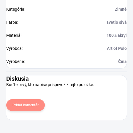
Kategória
:
Zimné
Farba
:
svetlo sivá
Materiál
:
100% akryl
Výrobca
:
Art of Polo
Vyrobené
:
Čína
Diskusia
Buďte prvý, kto napíše príspevok k tejto položke.
Pridať komentár