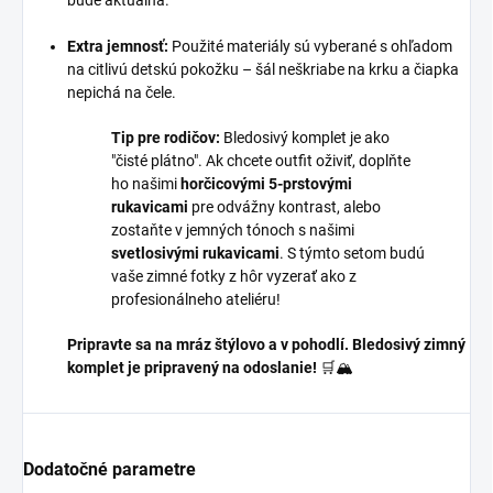
bude aktuálna.
Extra jemnosť:
Použité materiály sú vyberané s ohľadom
na citlivú detskú pokožku – šál neškriabe na krku a čiapka
nepichá na čele.
Tip pre rodičov:
Bledosivý komplet je ako
"čisté plátno". Ak chcete outfit oživiť, doplňte
ho našimi
horčicovými 5-prstovými
rukavicami
pre odvážny kontrast, alebo
zostaňte v jemných tónoch s našimi
svetlosivými rukavicami
. S týmto setom budú
vaše zimné fotky z hôr vyzerať ako z
profesionálneho ateliéru!
Pripravte sa na mráz štýlovo a v pohodlí. Bledosivý zimný
komplet je pripravený na odoslanie!
🛒🏔️
Dodatočné parametre