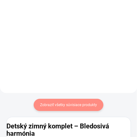
broskyňová s listami
tyrkysová s listami
€6,99
€6,99
€5,68 bez DPH
€5,68 bez DPH
Do košíka
Do košíka
Dievčenská prechodná čiapka s
Prechodná čiapka ktorá sa dobre
listami .Veľmi príjemný materiál .
prispôsobuje v zaujímavej
kombinácii farieb .
Zobraziť všetky súvisiace produkty
Detský zimný komplet – Bledosivá
harmónia