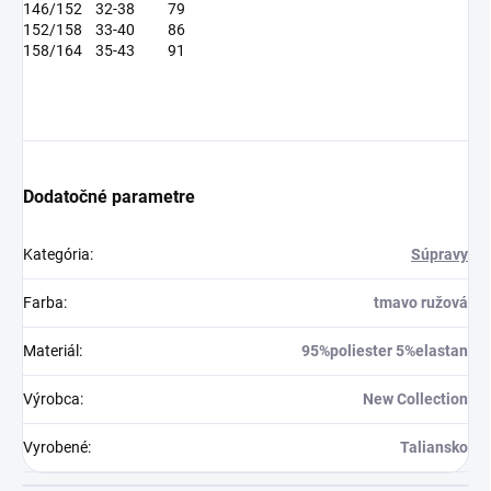
146/152
32-38
79
152/158
33-40
86
158/164
35-43
91
Dodatočné parametre
Kategória
:
Súpravy
Farba
:
tmavo ružová
Materiál
:
95%poliester 5%elastan
Výrobca
:
New Collection
Vyrobené
:
Taliansko