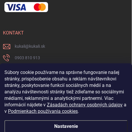
KONTAKT
kukali
@
kukali.sk
0903 810 913
0903 810 913
Súbory cookie používame na správne fungovanie našej
stránky, prispôsobenie obsahu a reklám návštevníkovi
Nenechajte si ujsť novinky a sledujte nás na FB
stránky, poskytovanie funkcií sociálnych médií a na
analýzu návštevnosti stránky tiež zdieľame so sociálnymi
kukalishop
médiami, reklamnými a analytickými partnermi. Viac
informácií nájdete v
Zásadách ochrany osobných údajov
a
v
Podmienkach používania cookies
.
Nastavenie