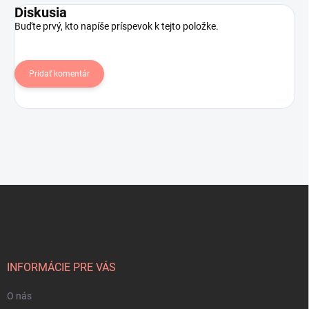
Diskusia
Buďte prvý, kto napíše príspevok k tejto položke.
Pridať komentár
Z
á
p
ä
t
i
INFORMÁCIE PRE VÁS
e
O nás