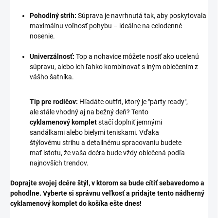
Pohodlný strih:
Súprava je navrhnutá tak, aby poskytovala
maximálnu voľnosť pohybu – ideálne na celodenné
nosenie.
Univerzálnosť:
Top a nohavice môžete nosiť ako ucelenú
súpravu, alebo ich ľahko kombinovať s iným oblečením z
vášho šatníka.
Tip pre rodičov:
Hľadáte outfit, ktorý je "párty ready",
ale stále vhodný aj na bežný deň? Tento
cyklamenový komplet
stačí doplniť jemnými
sandálkami alebo bielymi teniskami. Vďaka
štýlovému strihu a detailnému spracovaniu budete
mať istotu, že vaša dcéra bude vždy oblečená podľa
najnovších trendov.
Doprajte svojej dcére štýl, v ktorom sa bude cítiť sebavedomo a
pohodlne. Vyberte si správnu veľkosť a pridajte tento nádherný
cyklamenový komplet do košíka ešte dnes!