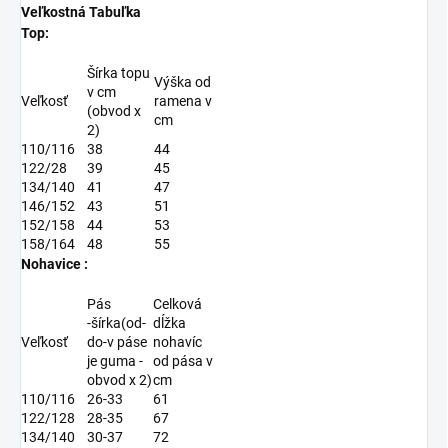
Veľkostná Tabuľka
Top:
Šírka topu
Výška od
v cm
Veľkosť
ramena v
(obvod x
cm
2)
110/116
38
44
122/28
39
45
134/140
41
47
146/152
43
51
152/158
44
53
158/164
48
55
Nohavice :
Pás
Celková
-šírka(od-
dĺžka
Veľkosť
do-v páse
nohavíc
je guma -
od pása v
obvod x 2)
cm
110/116
26-33
61
122/128
28-35
67
134/140
30-37
72