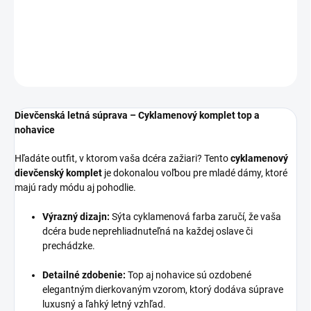
Dievčenský cyklaménový komplet top a nohavice.
DETAILNÉ INFORMÁCIE
OPÝTAŤ SA
Dievčenská letná súprava – Cyklamenový komplet top a
nohavice
Hľadáte outfit, v ktorom vaša dcéra zažiari? Tento
cyklamenový
dievčenský komplet
je dokonalou voľbou pre mladé dámy, ktoré
majú rady módu aj pohodlie.
Výrazný dizajn:
Sýta cyklamenová farba zaručí, že vaša
dcéra bude neprehliadnuteľná na každej oslave či
prechádzke.
Detailné zdobenie:
Top aj nohavice sú ozdobené
elegantným dierkovaným vzorom, ktorý dodáva súprave
luxusný a ľahký letný vzhľad.