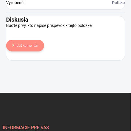
Vyrobené
:
Poľsko
Diskusia
Buďte prvý, kto napíše príspevok k tejto položke.
Pridať komentár
Z
á
p
ä
t
i
INFORMÁCIE PRE VÁS