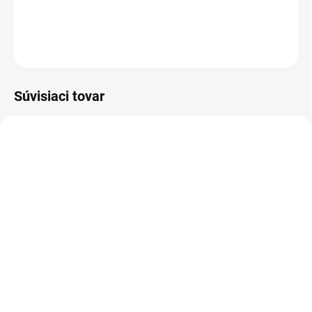
DETAILNÉ INFORMÁCIE
OPÝTAŤ SA
Súvisiaci tovar