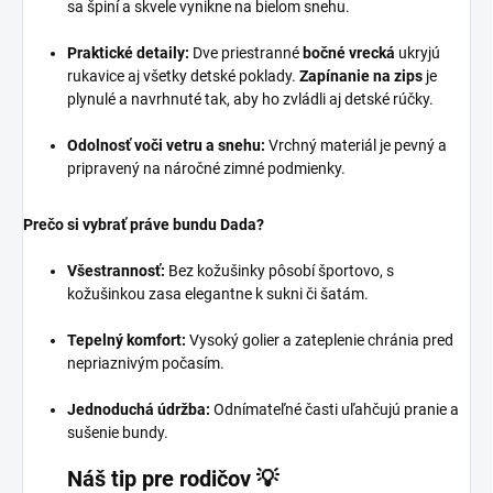
sa špiní a skvele vynikne na bielom snehu.
Praktické detaily:
Dve priestranné
bočné vrecká
ukryjú
rukavice aj všetky detské poklady.
Zapínanie na zips
je
plynulé a navrhnuté tak, aby ho zvládli aj detské rúčky.
Odolnosť voči vetru a snehu:
Vrchný materiál je pevný a
pripravený na náročné zimné podmienky.
Prečo si vybrať práve bundu Dada?
Všestrannosť:
Bez kožušinky pôsobí športovo, s
kožušinkou zasa elegantne k sukni či šatám.
Tepelný komfort:
Vysoký golier a zateplenie chránia pred
nepriaznivým počasím.
Jednoduchá údržba:
Odnímateľné časti uľahčujú pranie a
sušenie bundy.
Náš tip pre rodičov 💡