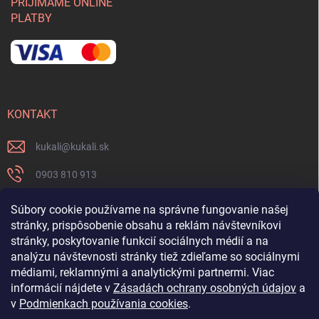
PRIJÍMAME ONLINE
PLATBY
KONTAKT
kukali
@
kukali.sk
0903 810 913
0903 810 913
Súbory cookie používame na správne fungovanie našej
stránky, prispôsobenie obsahu a reklám návštevníkovi
Nenechajte si ujsť novinky a sledujte nás na FB
stránky, poskytovanie funkcií sociálnych médií a na
analýzu návštevnosti stránky tiež zdieľame so sociálnymi
kukalishop
médiami, reklamnými a analytickými partnermi. Viac
informácií nájdete v
Zásadách ochrany osobných údajov
a
v
Podmienkach používania cookies
.