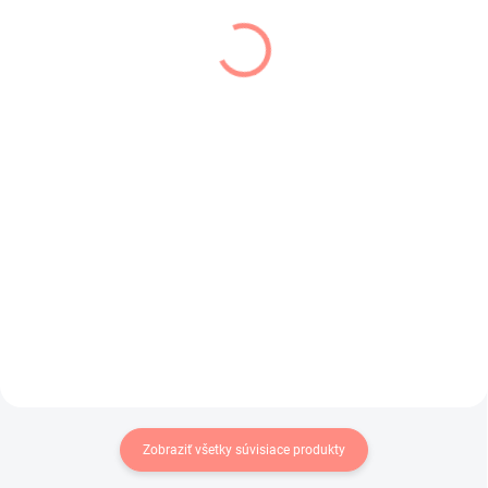
SKLADOM
SKLADOM
(1 KS)
(1 KS)
Detská mikina s
Dievčenský pletený
uškami svetlo ružová
svetrík svetlo ružový
€29,50
€16,50
€23,98 bez DPH
€13,41 bez DPH
Macková mikina s ušami v
Pletený dievčenský svetrík s
svetlunko ružovej farbe .
ozdobnými rukávmi .
Zobraziť všetky súvisiace produkty