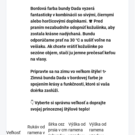
Bordová farba bundy Dada vyzerá
fantasticky v kombinácii so sivými, čiernymi
alebo horčicovými doplnkami. 🧣 Pred
praním nezabudnite odopnúť kožušinku, aby
zostala krásne nadýchaná. Bundu
odporúčame prať na 30 °C a sušiť voľne na
vešiaku. Ak chcete vrátiť kožušinke po
sezóne objem, stačí ju jemne prečesať kefou
na vlasy.
Pripravte sa na zimu vo veľkom štýle! ✨
Zimná bunda Dada v bordovej farbe je
spojením krásy a funkčnosti, ktoré si vaša
dcérka zaslúži.
👇
Vyberte si správnu veľkosť a doprajte
svojej princeznej štýlové teplo!
šírka cez
Výška od
Výška od
Rukáv od
prsia v cm
ramena
ramena
Veľkosť
ramena v