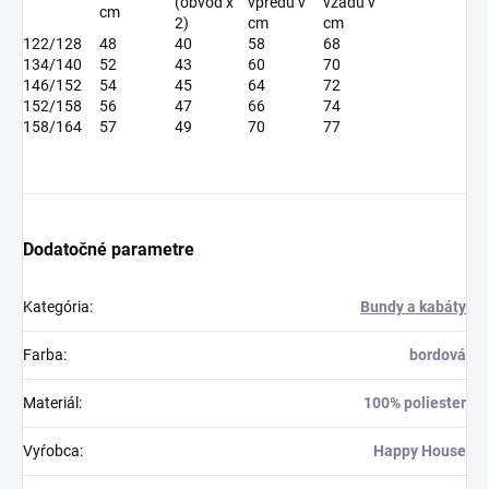
(obvod x
vpredu v
vzadu v
cm
2)
cm
cm
122/128
48
40
58
68
134/140
52
43
60
70
146/152
54
45
64
72
152/158
56
47
66
74
158/164
57
49
70
77
Dodatočné parametre
Kategória
:
Bundy a kabáty
Farba
:
bordová
Materiál
:
100% poliester
Vyŕobca
:
Happy House