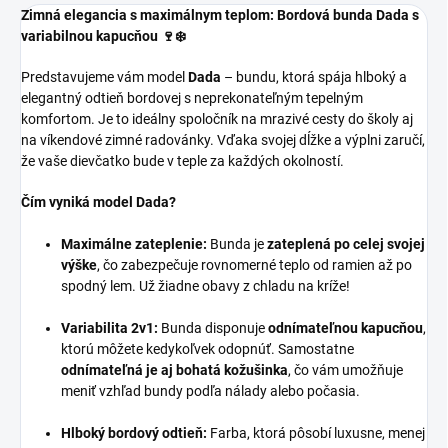
Zimná elegancia s maximálnym teplom: Bordová bunda Dada s
variabilnou kapucňou 🍷❄️
Predstavujeme vám model
Dada
– bundu, ktorá spája hlboký a
elegantný odtieň bordovej s neprekonateľným tepelným
komfortom. Je to ideálny spoločník na mrazivé cesty do školy aj
na víkendové zimné radovánky. Vďaka svojej dĺžke a výplni zaručí,
že vaše dievčatko bude v teple za každých okolností.
Čím vyniká model Dada?
Maximálne zateplenie:
Bunda je
zateplená po celej svojej
výške
, čo zabezpečuje rovnomerné teplo od ramien až po
spodný lem. Už žiadne obavy z chladu na kríže!
Variabilita 2v1:
Bunda disponuje
odnímateľnou kapucňou
,
ktorú môžete kedykoľvek odopnúť. Samostatne
odnímateľná je aj bohatá kožušinka
, čo vám umožňuje
meniť vzhľad bundy podľa nálady alebo počasia.
Hlboký bordový odtieň:
Farba, ktorá pôsobí luxusne, menej