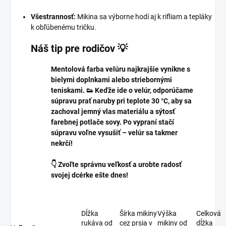
Všestrannosť:
Mikina sa výborne hodí aj k rifliam a tepláky
k obľúbenému tričku.
Náš tip pre rodičov 💡
Mentolová farba velúru najkrajšie vynikne s
bielymi doplnkami alebo striebornými
teniskami. 👟 Keďže ide o velúr, odporúčame
súpravu prať naruby pri teplote 30 °C, aby sa
zachoval jemný vlas materiálu a sýtosť
farebnej potlače sovy. Po vypraní stačí
súpravu voľne vysušiť – velúr sa takmer
nekrčí!
👇 Zvoľte správnu veľkosť a urobte radosť
svojej dcérke ešte dnes!
Dĺžka
Šírka mikiny
Výška
Celková
rukáva od
cez prsia v
mikiny od
dĺžka