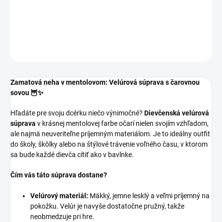
Dievčenská tepláková súprava s krásnou potlačou sovy.
DETAILNÉ INFORMÁCIE
OPÝTAŤ SA
Zamatová neha v mentolovom: Velúrová súprava s čarovnou
sovou 🦉✨
Hľadáte pre svoju dcérku niečo výnimočné?
Dievčenská velúrová
súprava
v krásnej mentolovej farbe očarí nielen svojím vzhľadom,
ale najmä neuveriteľne príjemným materiálom. Je to ideálny outfit
do školy, škôlky alebo na štýlové trávenie voľného času, v ktorom
sa bude každé dievča cítiť ako v bavlnke.
Čím vás táto súprava dostane?
Velúrový materiál:
Mäkký, jemne lesklý a veľmi príjemný na
pokožku. Velúr je navyše dostatočne pružný, takže
neobmedzuje pri hre.