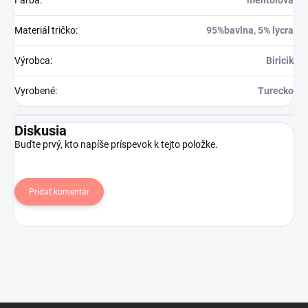
Farba
:
mentolová
Materiál tričko
:
95%bavlna, 5% lycra
Výrobca
:
Biricik
Vyrobené
:
Turecko
Diskusia
Buďte prvý, kto napíše príspevok k tejto položke.
Pridať komentár