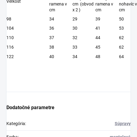
Veľkosť
ramena v
cm (obvod
ramena v
nohavíc v
cm
x 2 )
cm
cm
98
34
29
39
50
104
36
30
41
53
110
37
32
44
62
116
38
33
45
62
122
40
34
48
64
Dodatočné parametre
Kategória
:
Súpravy