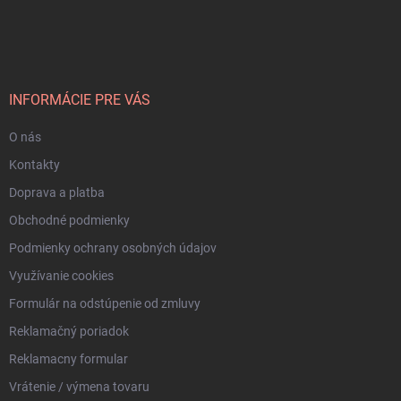
Z
á
p
ä
t
i
INFORMÁCIE PRE VÁS
e
O nás
Kontakty
Doprava a platba
Obchodné podmienky
Podmienky ochrany osobných údajov
Využívanie cookies
Formulár na odstúpenie od zmluvy
Reklamačný poriadok
Reklamacny formular
Vrátenie / výmena tovaru