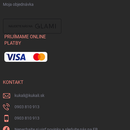
Moja objednávka
PRIJÍMAME ONLINE
PLATBY
KONTAKT
kukali
@
kukali.sk
0903 810 913
0903 810 913
Nenechajte si ujsť novinky a sledujte nás na FB