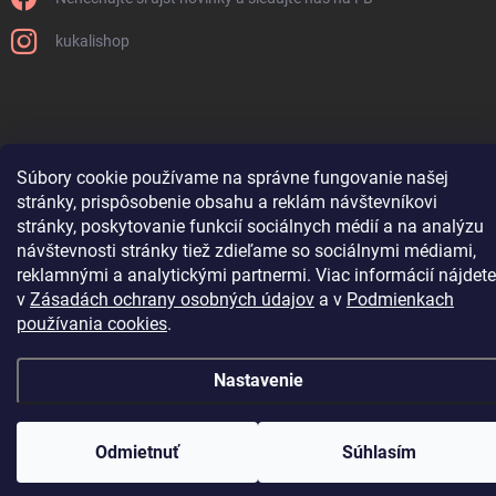
kukalishop
Súbory cookie používame na správne fungovanie našej
stránky, prispôsobenie obsahu a reklám návštevníkovi
Copyright 2026
www.kukali.sk
. Všetky práva vyhradené.
Upraviť nastavenie
stránky, poskytovanie funkcií sociálnych médií a na analýzu
cookies
návštevnosti stránky tiež zdieľame so sociálnymi médiami,
Vytvoril Shoptet
reklamnými a analytickými partnermi. Viac informácií nájdete
v
Zásadách ochrany osobných údajov
a v
Podmienkach
používania cookies
.
Nastavenie
Odmietnuť
Súhlasím