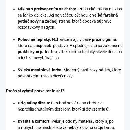
Mikina s prekvapením na chrbte:
Praktická mikina na zips
sa ľahko oblieka. Jej najväčšou pýchou je
veľká farebná
potlač sovy na zadnej strane
, ktorá dodáva súprave
rozprávkový nádych.
Pohodlné tepláky:
Nohavice majú v páse
pružnú gumu
,
ktorá sa prispôsobí postave. V spodnej časti sú zakončené
praktickými patentmi
, vďaka čomu tepláky skvele držia na
mieste a nevyhŕňajú sa.
Svieža mentolová farba:
Moderný pastelový odtieň, ktorý
pôsobí veľmi milo a dievčensky.
Prečo si vybrať práve tento set?
Originálny dizajn:
Farebná sovička na chrbte je
neprehliadnuteľným detailom, ktorý si deti zamilujú.
Kvalita a komfort:
Velúr je odolný materiál, ktorý aj po
mnohých praniach zostáva hebký a drží si svoju farbu.