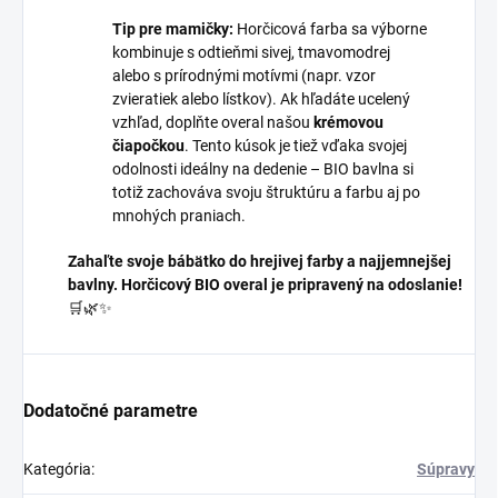
Tip pre mamičky:
Horčicová farba sa výborne
kombinuje s odtieňmi sivej, tmavomodrej
alebo s prírodnými motívmi (napr. vzor
zvieratiek alebo lístkov). Ak hľadáte ucelený
vzhľad, doplňte overal našou
krémovou
čiapočkou
. Tento kúsok je tiež vďaka svojej
odolnosti ideálny na dedenie – BIO bavlna si
totiž zachováva svoju štruktúru a farbu aj po
mnohých praniach.
Zahaľte svoje bábätko do hrejivej farby a najjemnejšej
bavlny. Horčicový BIO overal je pripravený na odoslanie!
🛒🌿✨
Dodatočné parametre
Kategória
:
Súpravy