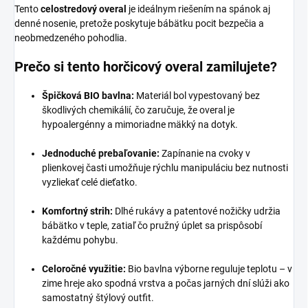
Tento
celostredový overal
je ideálnym riešením na spánok aj
denné nosenie, pretože poskytuje bábätku pocit bezpečia a
neobmedzeného pohodlia.
Prečo si tento horčicový overal zamilujete?
Špičková BIO bavlna:
Materiál bol vypestovaný bez
škodlivých chemikálií, čo zaručuje, že overal je
hypoalergénny a mimoriadne mäkký na dotyk.
Jednoduché prebaľovanie:
Zapínanie na cvoky v
plienkovej časti umožňuje rýchlu manipuláciu bez nutnosti
vyzliekať celé dieťatko.
Komfortný strih:
Dlhé rukávy a patentové nožičky udržia
bábätko v teple, zatiaľ čo pružný úplet sa prispôsobí
každému pohybu.
Celoročné využitie:
Bio bavlna výborne reguluje teplotu – v
zime hreje ako spodná vrstva a počas jarných dní slúži ako
samostatný štýlový outfit.