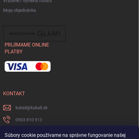
Vrátenie / výmena tovaru
Moja objednávka
PRIJÍMAME ONLINE
PLATBY
KONTAKT
kukali
@
kukali.sk
0903 810 913
0903 810 913
Súbory cookie používame na správne fungovanie našej