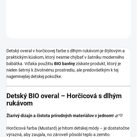
Kojenecký overal z Bio bavlny v horčicovej farbe .
DETAILNÉ INFORMÁCIE
OPÝTAŤ SA
Detský overal v horčicovej farbe s dlhým rukávom je štýlovým a
praktickým kúskom, ktorý nesmie chýbať v šatníku moderného
bábätka. Vďaka použitiu
BIO bavlny
získate produkt, ktorý je
nielen šetrný k životnému prostrediu, ale predovšetkým k tej
najjemnejšej detskej pokožke.
Detský BIO overal – Horčicová s dlhým
rukávom
Žiarivý dizajn a čistota prírodných materiálov v jednom!
🌿💛
Horčicová farba (Mustard) je hitom detskej módy – je dostatočne
výrazná, aby zaujala, no zároveň pôsobí teplo a zemito.