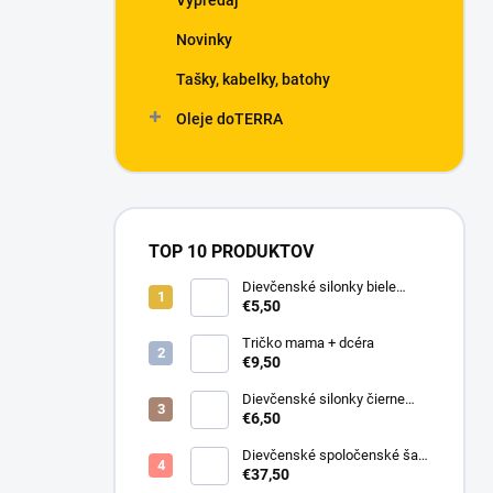
Výpredaj
Novinky
Tašky, kabelky, batohy
Oleje doTERRA
TOP 10 PRODUKTOV
Dievčenské silonky biele
Linda
€5,50
Tričko mama + dcéra
€9,50
Dievčenské silonky čierne
Lurex
€6,50
Dievčenské spoločenské šaty
s bolerkom jemno ružové
€37,50