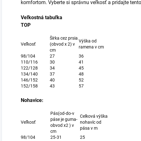
komfortom. Vyberte si správnu veľkosť a pridajte tent
Veľkostná tabuľka
TOP
Šírka cez prsia
Výška od
Veľkosť
(obvod x 2) v
ramena v cm
cm
98/104
27
36
110/116
30
41
122/128
34
45
134/140
37
48
146/152
40
52
152/158
43
57
Nohavice:
Pás(od-do-v
Celková výška
páse je guma-
Veľkosť
nohavíc od
obvod x2 ) v
pása v m
cm
98/104
25-31
25