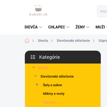
Prejsť
na
obsah
DIEVČA
CHLAPEC
ŽENY
MUŽI
Domov
Dievča
Dievčenské oblečenie
Súpr
B
Kategórie
o
Preskočiť
č
kategórie
n
Dievča
ý
Dievčenské oblečenie
p
a
Šaty a sukne
n
Mikiny a vesty
e
l
Súpravy