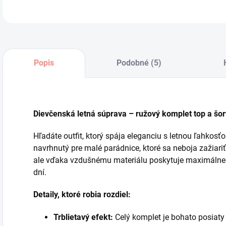
Popis
Podobné (5)
Dievčenská letná súprava – ružový komplet top a šor
Hľadáte outfit, ktorý spája eleganciu s letnou ľahkos
navrhnutý pre malé parádnice, ktoré sa neboja zažiari
ale vďaka vzdušnému materiálu poskytuje maximálne p
dní.
Detaily, ktoré robia rozdiel:
Trblietavý efekt:
Celý komplet je bohato posiat