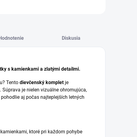
Hodnotenie
Diskusia
tky s kamienkami a zlatými detailmi.
ťou? Tento
dievčenský komplet
je
ť. Súprava je nielen vizuálne ohromujúca,
ohodlie aj počas najteplejších letných
y kamienkami, ktoré pri každom pohybe