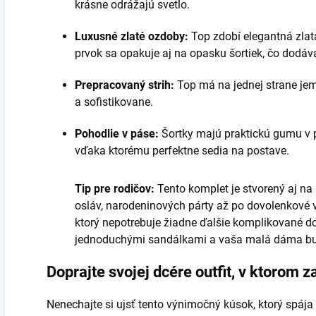
krásne odrážajú svetlo.
Luxusné zlaté ozdoby:
Top zdobí elegantná zlatá
prvok sa opakuje aj na opasku šortiek, čo dodá
Prepracovaný strih:
Top má na jednej strane jem
a sofistikovane.
Pohodlie v páse:
Šortky majú praktickú gumu v p
vďaka ktorému perfektne sedia na postave.
Tip pre rodičov:
Tento komplet je stvorený aj na š
osláv, narodeninových párty až po dovolenkové več
ktorý nepotrebuje žiadne ďalšie komplikované do
jednoduchými sandálkami a vaša malá dáma bud
Doprajte svojej dcére outfit, v ktorom za
Nenechajte si ujsť tento výnimočný kúsok, ktorý spája