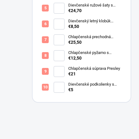
Dievčenské ružové šaty s
motýlikmi
€24,70
Dievčenský letný klobúk
krémový s perličkami
€8,50
Chlapčenská prechodná
obojstranná bunda khaki
€25,50
Chlapčenské pyžamo s
lietadlami.
€12,50
Chlapčenská súprava Presley
€21
Dievčenské podkolienky s
mašličkou ružové
€5