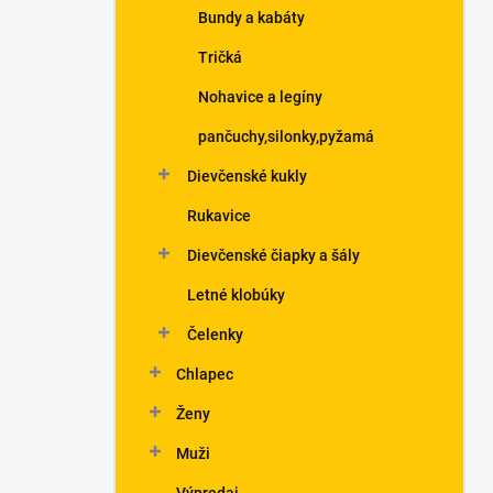
Bundy a kabáty
Tričká
Nohavice a legíny
pančuchy,silonky,pyžamá
Dievčenské kukly
Rukavice
Dievčenské čiapky a šály
Letné klobúky
Čelenky
Chlapec
Ženy
Muži