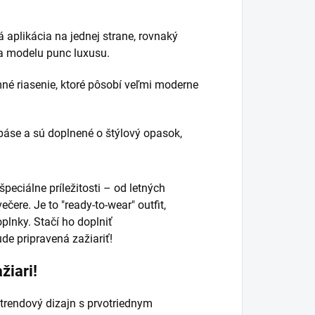
 aplikácia na jednej strane, rovnaký
va modelu punc luxusu.
né riasenie, ktoré pôsobí veľmi moderne
áse a sú doplnené o štýlový opasok,
peciálne príležitosti – od letných
ere. Je to "ready-to-wear" outfit,
plnky. Stačí ho doplniť
e pripravená zažiariť!
žiari!
 trendový dizajn s prvotriednym