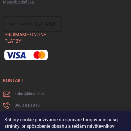
Moja objednávka
PRIJÍMAME ONLINE
PLATBY
KONTAKT
kukali
@
kukali.sk
0903 810 913
0903 810 913
Súbory cookie používame na správne fungovanie našej
stránky, prispôsobenie obsahu a reklám návštevníkovi
Nenechajte si ujsť novinky a sledujte nás na FB