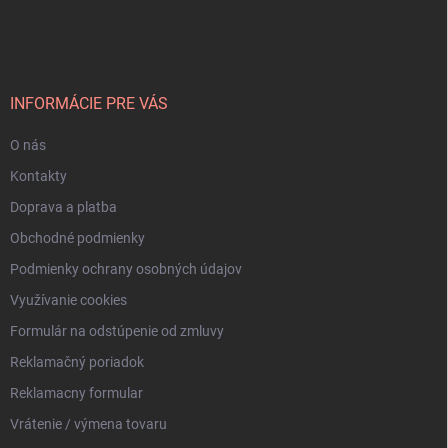
á
p
ä
t
i
INFORMÁCIE PRE VÁS
e
O nás
Kontakty
Doprava a platba
Obchodné podmienky
Podmienky ochrany osobných údajov
Využívanie cookies
Formulár na odstúpenie od zmluvy
Reklamačný poriadok
Reklamacny formular
Vrátenie / výmena tovaru