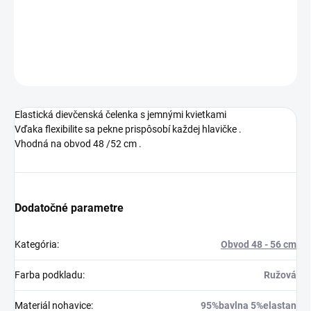
Dievčenská kvetinová čelenka ružová
DETAILNÉ INFORMÁCIE
OPÝTAŤ SA
Elastická dievčenská čelenka s jemnými kvietkami
Vďaka flexibilite sa pekne prispôsobí každej hlavičke .
Vhodná na obvod 48 /52 cm .
Dodatočné parametre
Kategória
:
Obvod 48 - 56 cm
Farba podkladu
:
Ružová
Materiál nohavice
:
95%bavlna 5%elastan