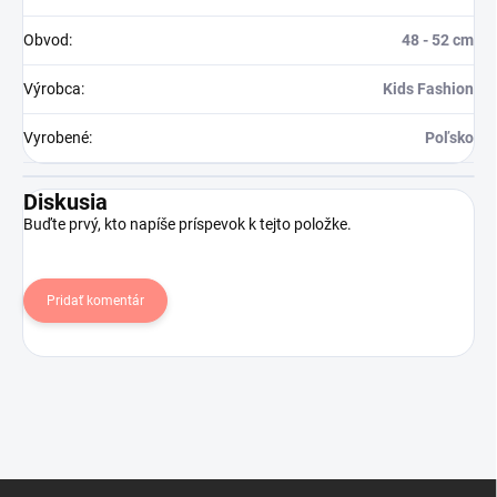
Obvod
:
48 - 52 cm
Výrobca
:
Kids Fashion
Vyrobené
:
Poľsko
Diskusia
Buďte prvý, kto napíše príspevok k tejto položke.
Pridať komentár
Z