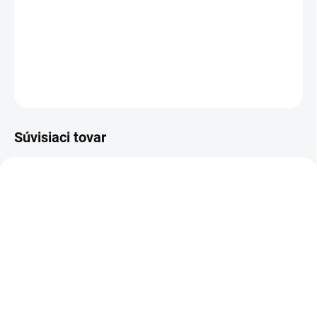
Dievčenský komplet čiapka so šálom v bielej farbe.
DETAILNÉ INFORMÁCIE
OPÝTAŤ SA
Súvisiaci tovar