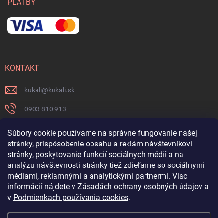
PLATBY
KONTAKT
kukali
@
kukali.sk
0903 810 913
0903 810 913
Súbory cookie používame na správne fungovanie našej
stránky, prispôsobenie obsahu a reklám návštevníkovi
Nenechajte si ujsť novinky a sledujte nás na FB
stránky, poskytovanie funkcií sociálnych médií a na
analýzu návštevnosti stránky tiež zdieľame so sociálnymi
kukalishop
médiami, reklamnými a analytickými partnermi. Viac
informácií nájdete v
Zásadách ochrany osobných údajov
a
v
Podmienkach používania cookies
.