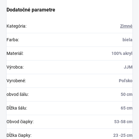
Dodatočné parametre
Kategória
:
Zimné
Farba
:
biela
Materiál
:
100% akryl
Výrobca
:
JJM
Vyrobené
:
Poľsko
obvod šálu
:
50 cm
Dĺžka šálu
:
65 cm
Obvod čiapky
:
53-58 cm
Dĺžka čiapky
:
23 -25 cm