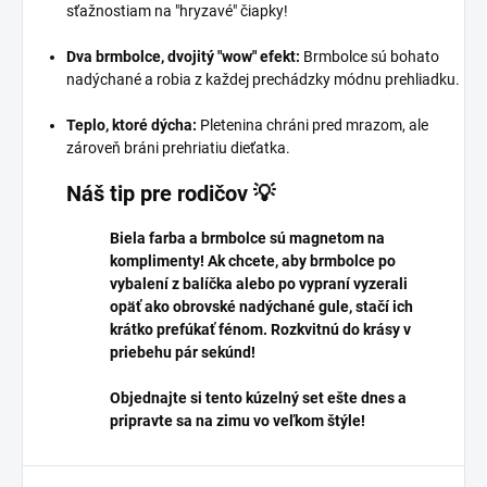
sťažnostiam na "hryzavé" čiapky!
Dva brmbolce, dvojitý "wow" efekt:
Brmbolce sú bohato
nadýchané a robia z každej prechádzky módnu prehliadku.
Teplo, ktoré dýcha:
Pletenina chráni pred mrazom, ale
zároveň bráni prehriatiu dieťatka.
Náš tip pre rodičov 💡
Biela farba a brmbolce sú magnetom na
komplimenty! Ak chcete, aby brmbolce po
vybalení z balíčka alebo po vypraní vyzerali
opäť ako obrovské nadýchané gule, stačí ich
krátko prefúkať fénom. Rozkvitnú do krásy v
priebehu pár sekúnd!
Objednajte si tento kúzelný set ešte dnes a
pripravte sa na zimu vo veľkom štýle!