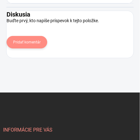
Diskusia
Buďte prvý, kto napíše príspevok k tejto položke.
Pridať komentár
Z
á
p
ä
t
i
INFORMÁCIE PRE VÁS
e