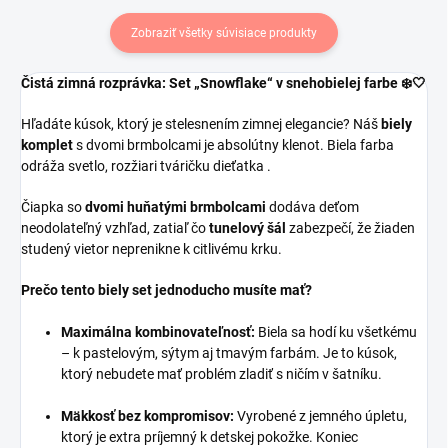
Zobraziť všetky súvisiace produkty
Čistá zimná rozprávka: Set „Snowflake“ v snehobielej farbe ❄️🤍
Hľadáte kúsok, ktorý je stelesnením zimnej elegancie? Náš
biely
komplet
s dvomi brmbolcami je absolútny klenot. Biela farba
odráža svetlo, rozžiari tváričku dieťatka .
Čiapka so
dvomi huňatými brmbolcami
dodáva deťom
neodolateľný vzhľad, zatiaľ čo
tunelový šál
zabezpečí, že žiaden
studený vietor neprenikne k citlivému krku.
Prečo tento biely set jednoducho musíte mať?
Maximálna kombinovateľnosť:
Biela sa hodí ku všetkému
– k pastelovým, sýtym aj tmavým farbám. Je to kúsok,
ktorý nebudete mať problém zladiť s ničím v šatníku.
Mäkkosť bez kompromisov:
Vyrobené z jemného úpletu,
ktorý je extra príjemný k detskej pokožke. Koniec