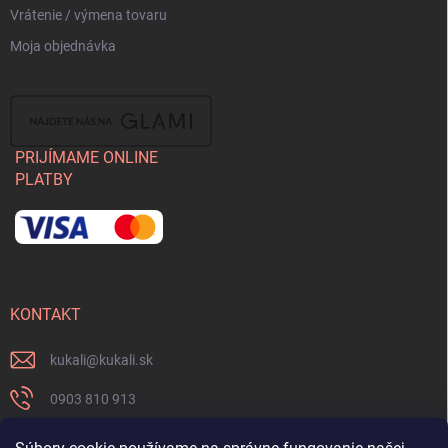
Vrátenie / výmena tovaru
Moja objednávka
PRIJÍMAME ONLINE
PLATBY
KONTAKT
kukali
@
kukali.sk
0903 810 913
0903 810 913