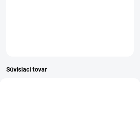
−
+
Pridať do košíka
Horčicový detský komplet čiapka so šálom a 2 brmbolcami.
DETAILNÉ INFORMÁCIE
OPÝTAŤ SA
Súvisiaci tovar