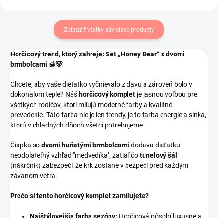
Zobraziť všetky súvisiace produkty
Horčicový trend, ktorý zahreje: Set „Honey Bear“ s dvomi
brmbolcami 🍯🐻
Chcete, aby vaše dieťatko vyčnievalo z davu a zároveň bolo v
dokonalom teple? Náš
horčicový komplet
je jasnou voľbou pre
všetkých rodičov, ktorí milujú moderné farby a kvalitné
prevedenie. Táto farba nie je len trendy, je to farba energie a slnka,
ktorú v chladných dňoch všetci potrebujeme.
Čiapka so
dvomi huňatými brmbolcami
dodáva dieťatku
neodolateľný vzhľad "medvedíka", zatiaľ čo
tunelový šál
(nákrčník) zabezpečí, že krk zostane v bezpečí pred každým
závanom vetra.
Prečo si tento horčicový komplet zamilujete?
Najštýlovejšia farba sezóny:
Horčicová pôsobí luxusne a