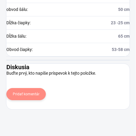
obvod šálu
:
50 cm
Dĺžka čiapky
:
23 -25 cm
Dĺžka šálu
:
65 cm
Obvod čiapky
:
53-58 cm
Diskusia
Buďte prvý, kto napíše príspevok k tejto položke.
Pridať komentár