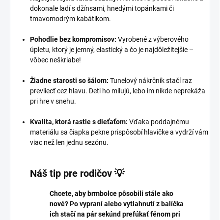
dokonale ladí s džínsami, hnedými topánkami či
tmavomodrým kabátikom.
Pohodlie bez kompromisov:
Vyrobené z výberového
úpletu, ktorý je jemný, elastický a čo je najdôležitejšie –
vôbec neškriabe!
Žiadne starosti so šálom:
Tunelový nákrčník stačí raz
prevliecť cez hlavu. Deti ho milujú, lebo im nikde neprekáža
pri hre v snehu.
Kvalita, ktorá rastie s dieťaťom:
Vďaka poddajnému
materiálu sa čiapka pekne prispôsobí hlavičke a vydrží vám
viac než len jednu sezónu.
Náš tip pre rodičov 💡
Chcete, aby brmbolce pôsobili stále ako
nové? Po vypraní alebo vytiahnutí z balíčka
ich stačí na pár sekúnd prefúkať fénom pri