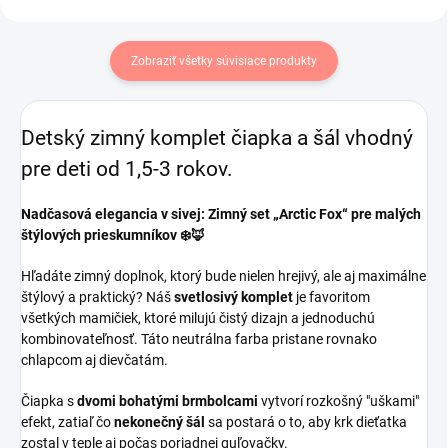
Zobraziť všetky súvisiace produkty
Detský zimný komplet čiapka a šál vhodný
pre deti od 1,5-3 rokov.
Nadčasová elegancia v sivej: Zimný set „Arctic Fox“ pre malých
štýlových prieskumníkov ❄️🦊
Hľadáte zimný doplnok, ktorý bude nielen hrejivý, ale aj maximálne
štýlový a praktický? Náš
svetlosivý komplet
je favoritom
všetkých mamičiek, ktoré milujú čistý dizajn a jednoduchú
kombinovateľnosť. Táto neutrálna farba pristane rovnako
chlapcom aj dievčatám.
Čiapka s
dvomi bohatými brmbolcami
vytvorí rozkošný "uškami"
efekt, zatiaľ čo
nekonečný šál
sa postará o to, aby krk dieťatka
zostal v teple aj počas poriadnej guľovačky.