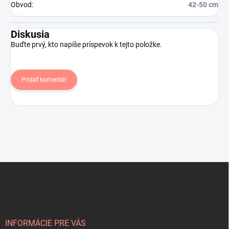
Obvod
:
42-50 cm
Diskusia
Buďte prvý, kto napíše príspevok k tejto položke.
Pridať komentár
Z
á
p
ä
t
i
INFORMÁCIE PRE VÁS