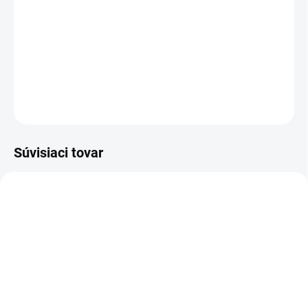
−
+
Pridať do košíka
Detský svetlo sivý zimný komplet čiapka + šál.
DETAILNÉ INFORMÁCIE
OPÝTAŤ SA
Súvisiaci tovar