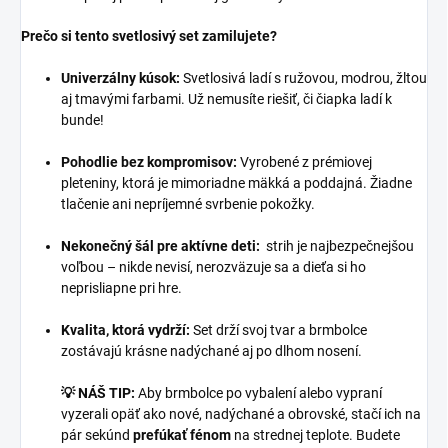
Prečo si tento svetlosivý set zamilujete?
Univerzálny kúsok:
Svetlosivá ladí s ružovou, modrou, žltou
aj tmavými farbami. Už nemusíte riešiť, či čiapka ladí k
bunde!
Pohodlie bez kompromisov:
Vyrobené z prémiovej
pleteniny, ktorá je mimoriadne mäkká a poddajná. Žiadne
tlačenie ani nepríjemné svrbenie pokožky.
Nekonečný šál pre aktívne deti:
strih je najbezpečnejšou
voľbou – nikde nevisí, nerozväzuje sa a dieťa si ho
neprisliapne pri hre.
Kvalita, ktorá vydrží:
Set drží svoj tvar a brmbolce
zostávajú krásne nadýchané aj po dlhom nosení.
💡 NÁŠ TIP:
Aby brmbolce po vybalení alebo vypraní
vyzerali opäť ako nové, nadýchané a obrovské, stačí ich na
pár sekúnd
prefúkať fénom
na strednej teplote. Budete