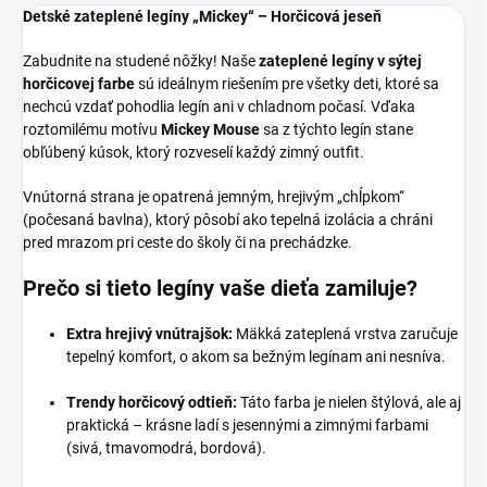
Detské zateplené legíny „Mickey“ – Horčicová jeseň
Zabudnite na studené nôžky! Naše
zateplené legíny v sýtej
horčicovej farbe
sú ideálnym riešením pre všetky deti, ktoré sa
nechcú vzdať pohodlia legín ani v chladnom počasí. Vďaka
roztomilému motívu
Mickey Mouse
sa z týchto legín stane
obľúbený kúsok, ktorý rozveselí každý zimný outfit.
Vnútorná strana je opatrená jemným, hrejivým „chĺpkom“
(počesaná bavlna), ktorý pôsobí ako tepelná izolácia a chráni
pred mrazom pri ceste do školy či na prechádzke.
Prečo si tieto legíny vaše dieťa zamiluje?
Extra hrejivý vnútrajšok:
Mäkká zateplená vrstva zaručuje
tepelný komfort, o akom sa bežným legínam ani nesníva.
Trendy horčicový odtieň:
Táto farba je nielen štýlová, ale aj
praktická – krásne ladí s jesennými a zimnými farbami
(sivá, tmavomodrá, bordová).