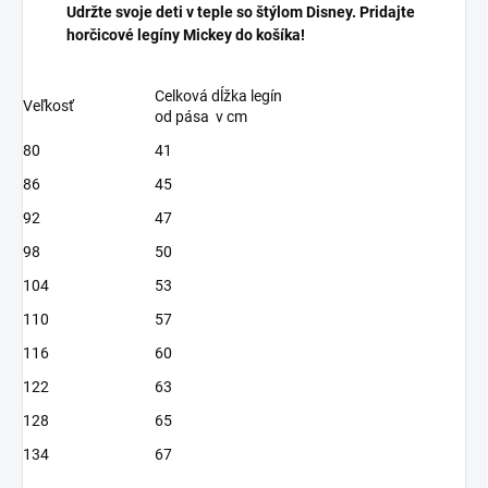
Udržte svoje deti v teple so štýlom Disney. Pridajte
horčicové legíny Mickey do košíka!
Celková dĺžka legín
Veľkosť
od pása v cm
80
41
86
45
92
47
98
50
104
53
110
57
116
60
122
63
128
65
134
67