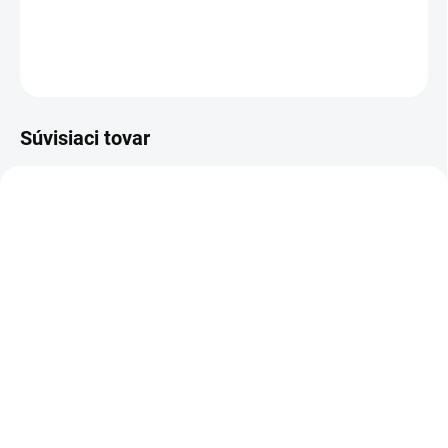
DETAILNÉ INFORMÁCIE
OPÝTAŤ SA
Súvisiaci tovar