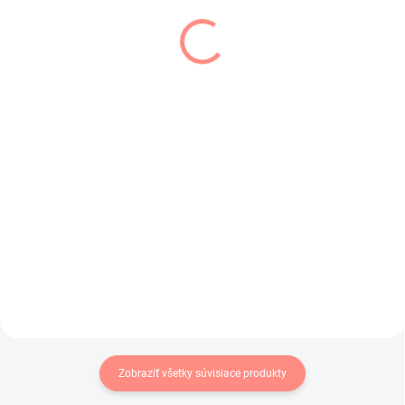
SKLADOM
SKLADOM
(1 KS)
(1 KS)
Dievčenská vesta
Detská mikina s
čierna Sabrina
uškami malinová
€19
€29,50
€15,45 bez DPH
€23,98 bez DPH
Tenká dievčenská vesta na
Macková mikina s ušami v
prechodné obdobie s kapucňou.
malinovej farbe .
Zobraziť všetky súvisiace produkty