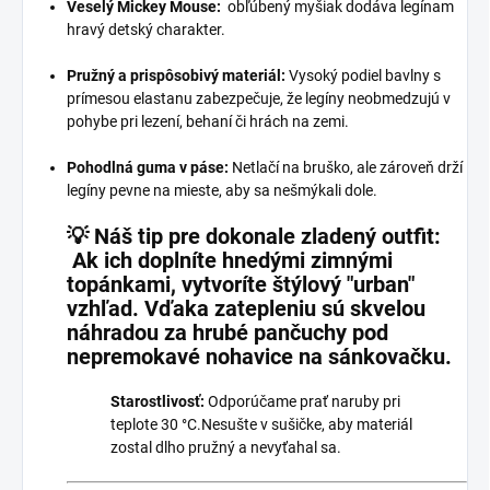
Veselý Mickey Mouse:
obľúbený myšiak dodáva legínam
hravý detský charakter.
Pružný a prispôsobivý materiál:
Vysoký podiel bavlny s
prímesou elastanu zabezpečuje, že legíny neobmedzujú v
pohybe pri lezení, behaní či hrách na zemi.
Pohodlná guma v páse:
Netlačí na bruško, ale zároveň drží
legíny pevne na mieste, aby sa nešmýkali dole.
💡 Náš tip pre dokonale zladený outfit:
Ak ich doplníte hnedými zimnými
topánkami, vytvoríte štýlový "urban"
vzhľad. Vďaka zatepleniu sú skvelou
náhradou za hrubé pančuchy pod
nepremokavé nohavice na sánkovačku.
Starostlivosť:
Odporúčame prať naruby pri
teplote 30 °C.Nesušte v sušičke, aby materiál
zostal dlho pružný a nevyťahal sa.