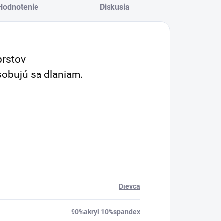
Hodnotenie
Diskusia
prstov
sobujú sa dlaniam.
Dievča
90%akryl 10%spandex