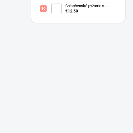
Chlapčenské pyžamo s
lietadlami.
€12,50