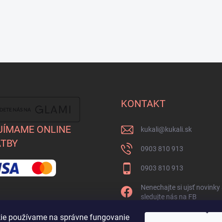
KONTAKT
JÍMAME ONLINE
kukali
@
kukali.sk
TBY
0903 810 913
0903 810 913
Nenechajte si ujsť novinky
sledujte nás na FB
kukalishop
ie používame na správne fungovanie