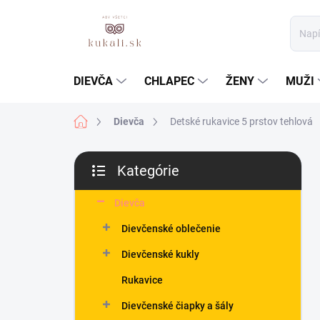
Prejsť
na
obsah
DIEVČA
CHLAPEC
ŽENY
MUŽI
Domov
Dievča
Detské rukavice 5 prstov tehlová
B
Kategórie
o
Preskočiť
č
kategórie
n
Dievča
ý
Dievčenské oblečenie
p
a
Dievčenské kukly
n
Rukavice
e
l
Dievčenské čiapky a šály