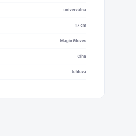
univerzálna
17 cm
Magic Gloves
Čína
tehlová