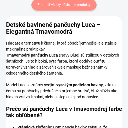
Zobraziť všetky súvisiace produkty
Detské bavlnené pančuchy Luca –
Elegantná Tmavomodrá
Hľadáte alternatívu k čiernej, ktorá pôsobí jemnejšie, ale stále je
maximálne praktická?
Tmavomodré pančuchy Luca
(Navy Blue) sú stálicou v detských
šatníkoch. Je to hlboká, sýta farba, ktorá dodáva outfitu
upravený vzhľad a zároveň skvele maskuje bežné známky
celodenného detského šantenia.
Model Luca je známy svojím
vysokým podielom bavlny
, vďaka
čomu sú pančuchy priedušné a príjemne hrejivé, či už slúžia ako
hlavná vrstva k sukni, alebo zateplenie pod nohavice.
Prečo sú pančuchy Luca v tmavomodrej farbe
tak obľúbené?
Prémiové zloženie:
Dominancia bavlny zaisťuje, že