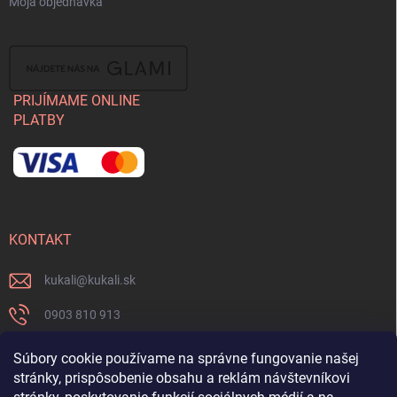
Moja objednávka
PRIJÍMAME ONLINE
PLATBY
KONTAKT
kukali
@
kukali.sk
0903 810 913
0903 810 913
Súbory cookie používame na správne fungovanie našej
stránky, prispôsobenie obsahu a reklám návštevníkovi
Nenechajte si ujsť novinky a sledujte nás na FB