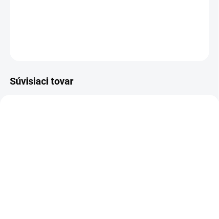
Klasické detské bavlnené pančuchy v tmavo modrej farbe .
DETAILNÉ INFORMÁCIE
OPÝTAŤ SA
Súvisiaci tovar