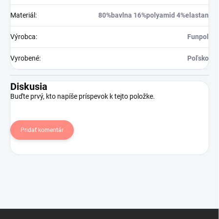
Materiál
:
80%bavlna 16%polyamid 4%elastan
Výrobca
:
Funpol
Vyrobené
:
Poľsko
Diskusia
Buďte prvý, kto napíše príspevok k tejto položke.
Pridať komentár
Z