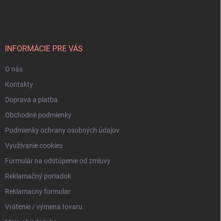
á
p
ä
t
i
INFORMÁCIE PRE VÁS
e
O nás
Kontakty
Doprava a platba
Obchodné podmienky
Podmienky ochrany osobných údajov
Využívanie cookies
Formulár na odstúpenie od zmluvy
Reklamačný poriadok
Reklamacny formular
Vrátenie / výmena tovaru