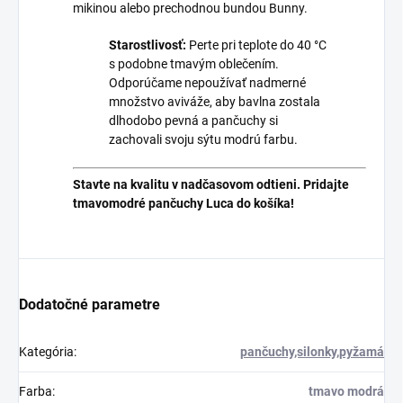
mikinou alebo prechodnou bundou Bunny.
Starostlivosť:
Perte pri teplote do 40 °C
s podobne tmavým oblečením.
Odporúčame nepoužívať nadmerné
množstvo aviváže, aby bavlna zostala
dlhodobo pevná a pančuchy si
zachovali svoju sýtu modrú farbu.
Stavte na kvalitu v nadčasovom odtieni. Pridajte
tmavomodré pančuchy Luca do košíka!
Dodatočné parametre
Kategória
:
pančuchy,silonky,pyžamá
Farba
:
tmavo modrá