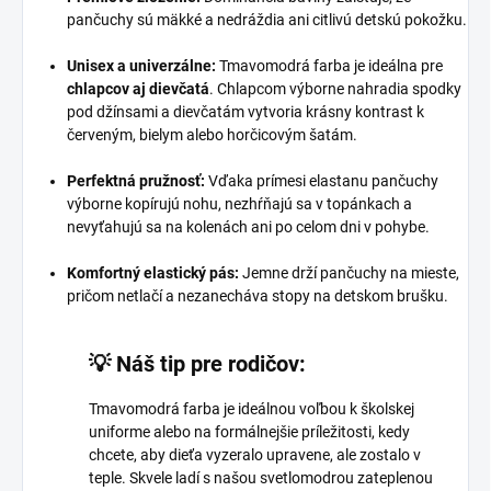
pančuchy sú mäkké a nedráždia ani citlivú detskú pokožku.
Unisex a univerzálne:
Tmavomodrá farba je ideálna pre
chlapcov aj dievčatá
. Chlapcom výborne nahradia spodky
pod džínsami a dievčatám vytvoria krásny kontrast k
červeným, bielym alebo horčicovým šatám.
Perfektná pružnosť:
Vďaka prímesi elastanu pančuchy
výborne kopírujú nohu, nezhŕňajú sa v topánkach a
nevyťahujú sa na kolenách ani po celom dni v pohybe.
Komfortný elastický pás:
Jemne drží pančuchy na mieste,
pričom netlačí a nezanecháva stopy na detskom brušku.
💡 Náš tip pre rodičov:
Tmavomodrá farba je ideálnou voľbou k školskej
uniforme alebo na formálnejšie príležitosti, kedy
chcete, aby dieťa vyzeralo upravene, ale zostalo v
teple. Skvele ladí s našou svetlomodrou zateplenou