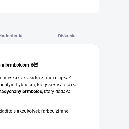
Hodnotenie
Diskusia
ým brmbolcom ❄️🧸
eň hravé ako klasická zimná čiapka?
onalým hybridom, ktorý si vaša dcérka
 nadýchaný brmbolec
, ktorý dodáva
ladíte s akoukoľvek farbou zimnej