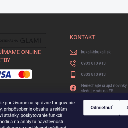
KONTAKT
JÍMAME ONLINE
kukali
@
kukali.sk
TBY
0903 810 913
0903 810 913
Nenechajte si ujsť novinky
sledujte nás na FB
kukalishop
ie používame na správne fungovanie
Odmietnuť
ky, prispôsobenie obsahu a reklám
i stránky, poskytovanie funkcií
médií a na analýzu návštevnosti
ž zdieľame so sociálnymi médiami,