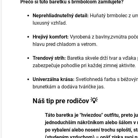
Prečo si túto baretku s brmbolcom zamilujete?
Neprehliadnuteľný detail:
Huňatý brmbolec z um
luxusný vzhľad.
Hrejivý komfort:
Vyrobená z bavlny,zvnútra poče
hlavu pred chladom a vetrom.
Trendový strih:
Baretka skvele drží tvar a vďak
zabezpečuje pohodlie pri každej zimnej aktivite.
Univerzálna krása:
Svetlohnedá farba s béžovým
brunetkám a dodáva tváričke jas.
Náš tip pre rodičov 💡
Táto baretka je "hviezdou" outfitu, preto
jednoduchším nákrčníkom alebo šálom v 
po vybalení alebo nosení trochu sploští, 
(studeným vzduchom) – opäť získa svoj 