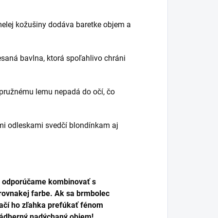
elej kožušiny dodáva baretke objem a
saná bavlna, ktorá spoľahlivo chráni
a pružnému lemu nepadá do očí, čo
i odleskami svedčí blondínkam aj
 ju odporúčame kombinovať s
rovnakej farbe. Ak sa brmbolec
stačí ho zľahka prefúkať fénom
nádherný nadýchaný objem!