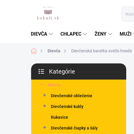
Prejsť
na
obsah
DIEVČA
CHLAPEC
ŽENY
MUŽI
Domov
Dievča
Dievčenská baretka svetlo hnedá
B
Kategórie
o
Preskočiť
č
kategórie
n
Dievča
ý
Dievčenské oblečenie
p
a
Dievčenské kukly
n
Rukavice
e
l
Dievčenské čiapky a šály