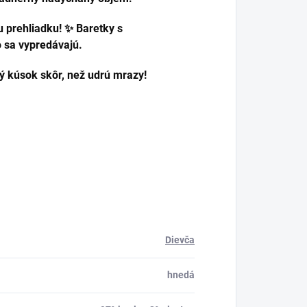
 prehliadku! ✨ Baretky s
 sa vypredávajú.
vý kúsok skôr, než udrú mrazy!
Dievča
hnedá