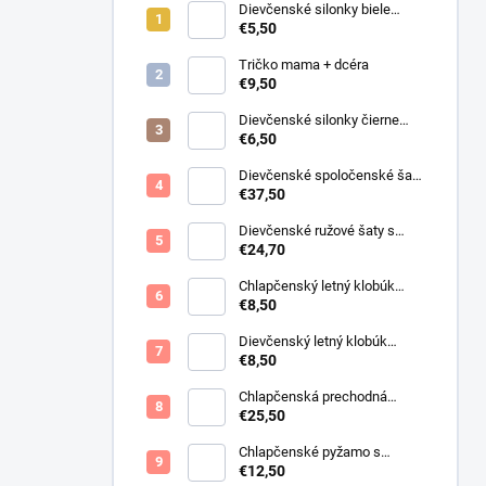
Dievčenské silonky biele
Linda
€5,50
Tričko mama + dcéra
€9,50
Dievčenské silonky čierne
Lurex
€6,50
Dievčenské spoločenské šaty
s bolerkom jemno ružové
€37,50
Dievčenské ružové šaty s
motýlikmi
€24,70
Chlapčenský letný klobúk
svetlo béžový
€8,50
Dievčenský letný klobúk
krémový s perličkami
€8,50
Chlapčenská prechodná
obojstranná bunda khaki
€25,50
Chlapčenské pyžamo s
lietadlami.
€12,50