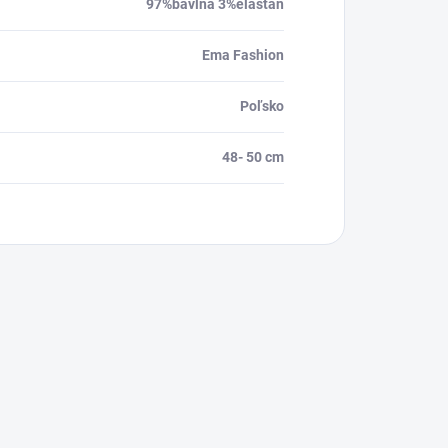
97%bavlna 3%elastan
Ema Fashion
Poľsko
48- 50 cm