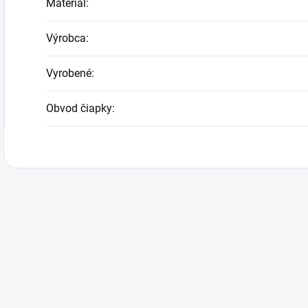
Materiál
:
Výrobca
:
Vyrobené
:
Obvod čiapky
: