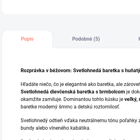
Popis
Podobné (5)
Rozprávka v béžovom: Svetlohnedá baretka s huňat
Hľadáte niečo, čo je elegantné ako baretka, ale zárov
Svetlohnedá dievčenská baretka s brmbolcom
je dok
okamžite zamiluje. Dominantou tohto kúsku je
veľký,
baretke moderný šmrnc a detskú roztomilosť.
Svetlohnedý odtieň vďaka neutrálnemu tónu poľahky z
bundy alebo vlneného kabátika.