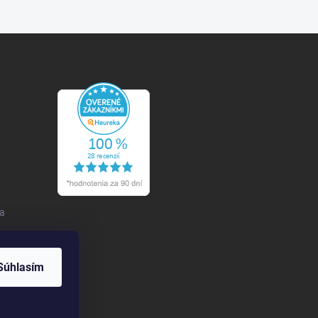
 a
Súhlasím