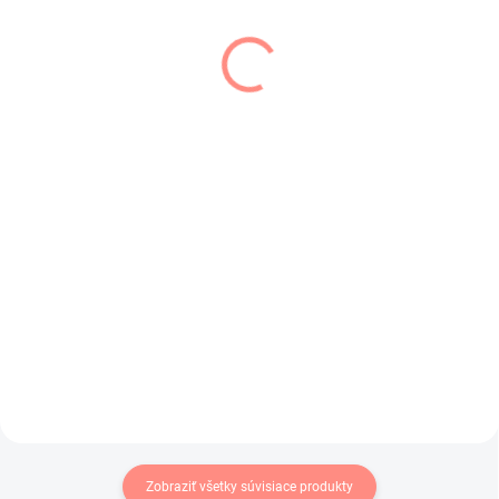
SKLADOM
SKLADOM
(1 KS)
(2 KS)
Art of Polo dámsky šál
Art of Polo uni čiapka
sz19155
zateplená tmavo sivá
€9,49
€8,99
€7,72 bez DPH
€7,31 bez DPH
Do košíka
Do košíka
Šál pre ženy ,využiteľný aj ako
Zateplená zimná čiapka pre
plážová šatka.
mužov aj ženy v tmavo sivej
farbe.
Zobraziť všetky súvisiace produkty