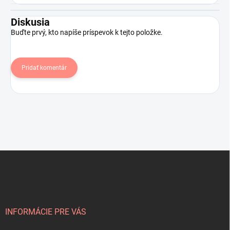
Diskusia
Buďte prvý, kto napíše príspevok k tejto položke.
Pridať komentár
Z
á
p
ä
t
i
INFORMÁCIE PRE VÁS
e