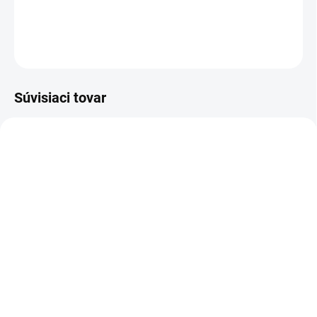
DETAILNÉ INFORMÁCIE
OPÝTAŤ SA
Súvisiaci tovar