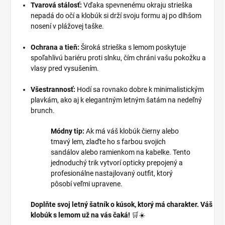
Tvarová stálosť:
Vďaka spevnenému okraju strieška
nepadá do očí a klobúk si drží svoju formu aj po dlhšom
nosení v plážovej taške.
Ochrana a tieň:
Široká strieška s lemom poskytuje
spoľahlivú bariéru proti slnku, čím chráni vašu pokožku a
vlasy pred vysušením.
Všestrannosť:
Hodí sa rovnako dobre k minimalistickým
plavkám, ako aj k elegantným letným šatám na nedeľný
brunch.
Módny tip:
Ak má váš klobúk čierny alebo
tmavý lem, zlaďte ho s farbou svojich
sandálov alebo ramienkom na kabelke. Tento
jednoduchý trik vytvorí opticky prepojený a
profesionálne nastajlovaný outfit, ktorý
pôsobí veľmi upravene.
Doplňte svoj letný šatník o kúsok, ktorý má charakter. Váš
klobúk s lemom už na vás čaká!
🛒☀️