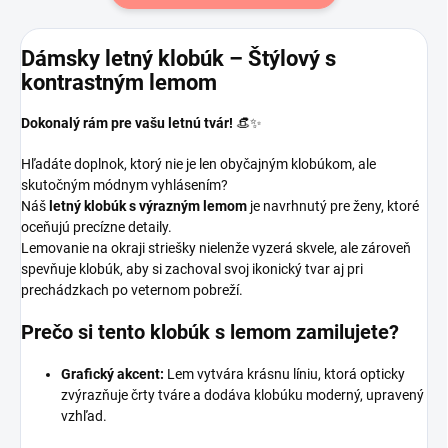
Dámsky letný klobúk – Štýlový s
kontrastným lemom
Dokonalý rám pre vašu letnú tvár!
👒✨
Hľadáte doplnok, ktorý nie je len obyčajným klobúkom, ale
skutočným módnym vyhlásením?
Náš
letný klobúk s výrazným lemom
je navrhnutý pre ženy, ktoré
oceňujú precízne detaily.
Lemovanie na okraji striešky nielenže vyzerá skvele, ale zároveň
spevňuje klobúk, aby si zachoval svoj ikonický tvar aj pri
prechádzkach po veternom pobreží.
Prečo si tento klobúk s lemom zamilujete?
Grafický akcent:
Lem vytvára krásnu líniu, ktorá opticky
zvýrazňuje črty tváre a dodáva klobúku moderný, upravený
vzhľad.