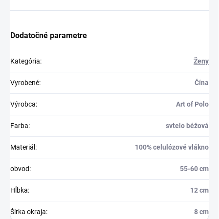
Dodatočné parametre
Kategória
:
Ženy
Vyrobené
:
Čína
Výrobca
:
Art of Polo
Farba
:
svtelo béžová
Materiál
:
100% celulózové vlákno
obvod
:
55-60 cm
Hĺbka
:
12 cm
Šírka okraja
:
8 cm