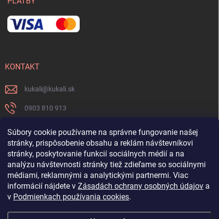
PLATBY
KONTAKT
kukali
@
kukali.sk
0903 810 913
0903 810 913
Súbory cookie používame na správne fungovanie našej
stránky, prispôsobenie obsahu a reklám návštevníkovi
Nenechajte si ujsť novinky a sledujte nás na FB
stránky, poskytovanie funkcií sociálnych médií a na
analýzu návštevnosti stránky tiež zdieľame so sociálnymi
kukalishop
médiami, reklamnými a analytickými partnermi. Viac
informácií nájdete v
Zásadách ochrany osobných údajov
a
v
Podmienkach používania cookies
.