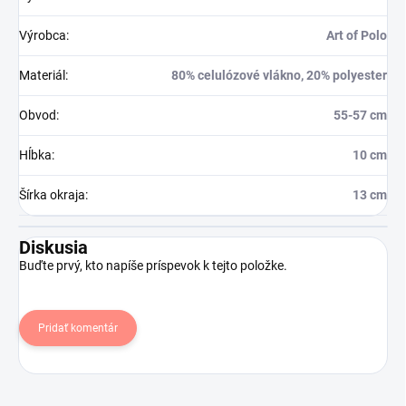
Výrobca
:
Art of Polo
Materiál
:
80% celulózové vlákno, 20% polyester
Obvod
:
55-57 cm
Hĺbka
:
10 cm
Šírka okraja
:
13 cm
Diskusia
Buďte prvý, kto napíše príspevok k tejto položke.
Pridať komentár