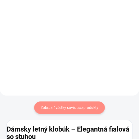
klobúk s lemom
zateplené staro
ružové
€12,95
€7,50
€10,53 bez DPH
€6,10 bez DPH
Do košíka
Krásny dámsky slamený klobúk
5 prstové dámske zimné rukavice
na leto .
v staroružovej farbe .
Zobraziť všetky súvisiace produkty
Dámsky letný klobúk – Elegantná fialová
so stuhou