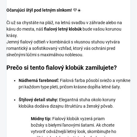
Očarujúci štýl pod letným slnkom!
💜☀️
Či už sa chystáte na pláž, na letnú svadbu v záhrade alebo na
kávu do mesta, náš
fialový letný klobúk
bude vašou korunou
krásy.
Jemný fialový odtieň v kombinácii s vkusnou stuhou vytvára
romantický a sofistikovaný vzhľad, ktorý vás ochráni pred
slnečnými lúčmi s maximálnou noblesou.
Prečo si tento fialový klobúk zamilujete?
Nádherná farebnosť:
Fialová farba pôsobí sviežo a vynikne
pri každom type pleti, pričom krásne dopĺňa letné šaty.
Štýlový detail stuhy:
Elegantná stuha okolo koruny
klobúka dodáva dizajnu štruktúru a ženský pôvab.
Módny tip:
Fialový klobúk vyzerá priam
božsky s bielymi ľanovými šatami. Ak chcete
vytvoriť odvážnejší letný look, skombinujte ho