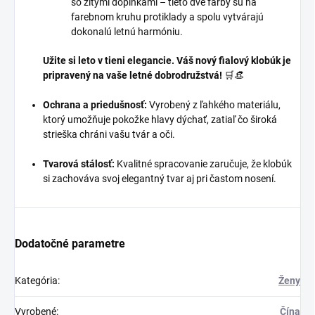
so žltými doplnkami – tieto dve farby sú na
farebnom kruhu protiklady a spolu vytvárajú
dokonalú letnú harmóniu.
Užite si leto v tieni elegancie. Váš nový fialový klobúk je
pripravený na vaše letné dobrodružstvá!
🛒👒
Ochrana a priedušnosť:
Vyrobený z ľahkého materiálu,
ktorý umožňuje pokožke hlavy dýchať, zatiaľ čo široká
strieška chráni vašu tvár a oči.
Tvarová stálosť:
Kvalitné spracovanie zaručuje, že klobúk
si zachováva svoj elegantný tvar aj pri častom nosení.
Dodatočné parametre
Kategória
:
Ženy
Vyrobené
:
Čína