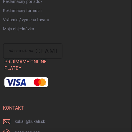
Reklamačný poriadok
Reklamacny formular
Vrátenie / výmena tovaru
Moja objednávka
PRIJÍMAME ONLINE
PLATBY
KONTAKT
kukali
@
kukali.sk