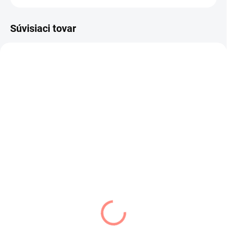
Súvisiaci tovar
SKLADOM
SKLADOM
(1 KS)
(5 KS)
Art of Polo dámsky
Dámske rukavice