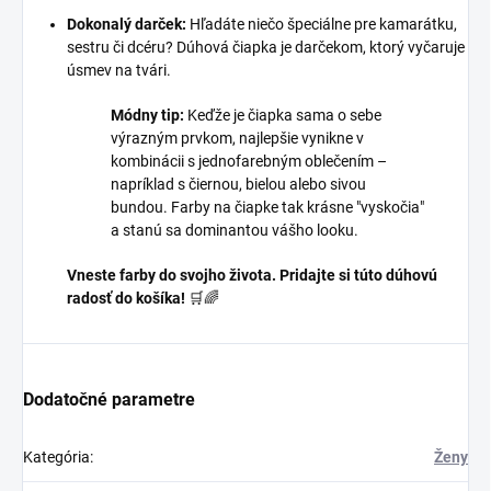
Dokonalý darček:
Hľadáte niečo špeciálne pre kamarátku,
sestru či dcéru? Dúhová čiapka je darčekom, ktorý vyčaruje
úsmev na tvári.
Módny tip:
Keďže je čiapka sama o sebe
výrazným prvkom, najlepšie vynikne v
kombinácii s jednofarebným oblečením –
napríklad s čiernou, bielou alebo sivou
bundou. Farby na čiapke tak krásne "vyskočia"
a stanú sa dominantou vášho looku.
Vneste farby do svojho života. Pridajte si túto dúhovú
radosť do košíka!
🛒🌈
Dodatočné parametre
Kategória
:
Ženy