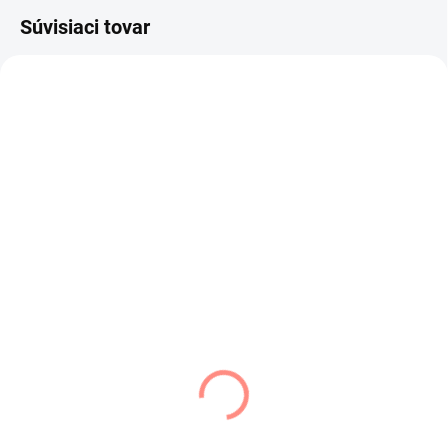
Súvisiaci tovar
SKLADOM
SKLADOM
(5 KS)
(1 KS)
Dámske rukavice
Art of Polo dámsky
zateplené staro
klobúk žltý