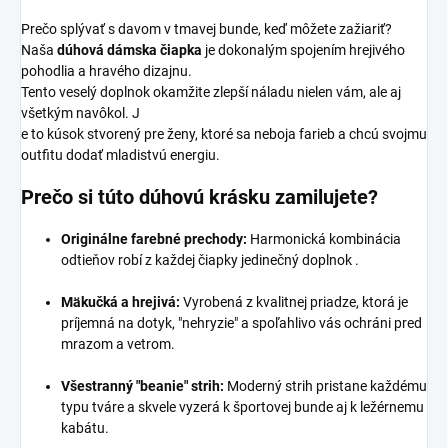
Prečo splývať s davom v tmavej bunde, keď môžete zažiariť?
Naša
dúhová dámska čiapka
je dokonalým spojením hrejivého
pohodlia a hravého dizajnu.
Tento veselý doplnok okamžite zlepší náladu nielen vám, ale aj
všetkým navôkol. J
e to kúsok stvorený pre ženy, ktoré sa neboja farieb a chcú svojmu
outfitu dodať mladistvú energiu.
Prečo si túto dúhovú krásku zamilujete?
Originálne farebné prechody:
Harmonická kombinácia
odtieňov robí z každej čiapky jedinečný doplnok .
Mäkučká a hrejivá:
Vyrobená z kvalitnej priadze, ktorá je
príjemná na dotyk, "nehryzie" a spoľahlivo vás ochráni pred
mrazom a vetrom.
Všestranný "beanie" strih:
Moderný strih pristane každému
typu tváre a skvele vyzerá k športovej bunde aj k ležérnemu
kabátu.