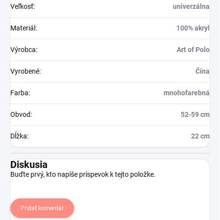
Veľkosť
:
univerzálna
Materiál
:
100% akryl
Výrobca
:
Art of Polo
Vyrobené
:
Čína
Farba
:
mnohofarebná
Obvod
:
52-59 cm
Dĺžka
:
22 cm
Diskusia
Buďte prvý, kto napíše príspevok k tejto položke.
Pridať komentár