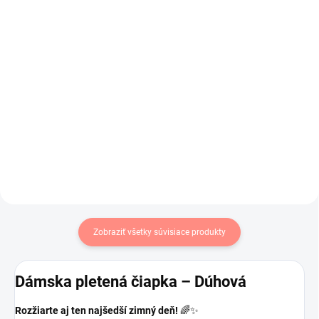
ružové
€12,95
€7,50
€10,53 bez DPH
€6,10 bez DPH
Do košíka
Žiarivo žltý dámsky klobúk na
5 prstové dámske zimné rukavice
leto.
v staroružovej farbe .
Zobraziť všetky súvisiace produkty
Dámska pletená čiapka – Dúhová
Rozžiarte aj ten najšedší zimný deň!
🌈✨