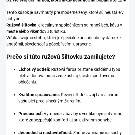
Oživte svoj deň farbou, ktorá nikdy nestráca na popularite!
🧢💖
Tento kúsok je navrhnutý pre moderné ženy, ktoré sú neustále v
pohybe.
Ružová šiltovka
je ideálnym spoločníkom na ranný beh, kávu v
meste alebo víkendovú turistiku.
Vďaka svojmu strihu, ktorý je špeciálne prispôsobený dámskej
anatómii, skvele sedí a pôsobí veľmi upravene.
Prečo si túto ružovú šiltovku zamilujete?
Lichotivý odtieň:
Ružová farba pristane každému typu
pleti a dodáva punc ženskosti aj k čisto športovému
oblečeniu.
Kvalitné spracovanie:
Pevný šilt drží svoj tvar a chráni
vašu pleť pred slnečným žiarením.
Priedušnosť:
Vyrobená z bavlny s ventilačnými otvormi,
ktoré zabezpečujú komfort aj pri aktívnom pohybe.
Jednoduchá nastaviteľnosť:
Zadné zapínanie na suchý