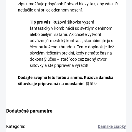
zips umožňuje prispôsobiť obvod hlavy tak, aby vás nič
netlačilo ani pri celodennom nosení.
Tip pre vás:
Ružová šiltovka vyzerá
fantasticky v kombinácii so svetlým denimom
alebo bielymi šatami. Ak chcete vytvoriť
odvážnejší mestský kontrast, skombinujte ju s
čiernou koženou bundou. Tento doplnok je tiež
skvelým riešením pre dni, kedy nemáte čas na
dokonalý účes – stačí cop cez zadný otvor
šiltovky a ste pripravená vyraziť!
Dodajte svojmu letu farbu a šmrnc. Ružová dámska
šiltovka je pripravená na odoslanie!
🛒🌸✨
Dodatočné parametre
Kategória
:
Dámske čiapky