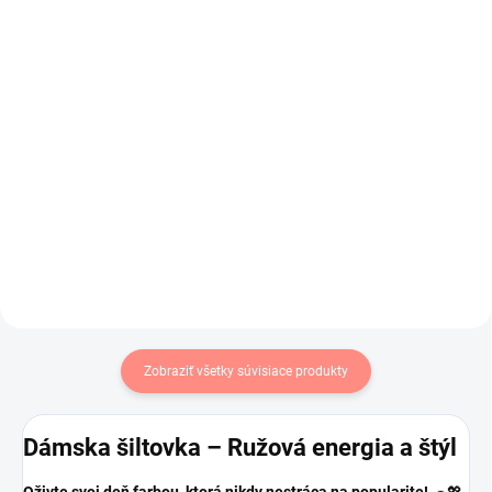
€10,50
€10,50
€8,54 bez DPH
€8,54 bez DPH
Do košíka
Do košíka
Bavlnená dámska klasická
Klasická dámska baretka v
baretka v zelenej farbe.
jemnej lososovej farbe.
Zobraziť všetky súvisiace produkty
Dámska šiltovka – Ružová energia a štýl