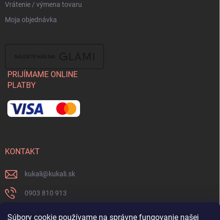
Vrátenie / výmena tovaru
Moja objednávka
PRIJÍMAME ONLINE
PLATBY
KONTAKT
kukali
@
kukali.sk
0903 810 913
0903 810 913
Súbory cookie používame na správne fungovanie našej