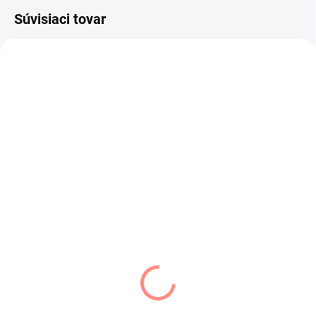
Súvisiaci tovar
SKLADOM
SKLADOM
(2 KS)
(2 KS)
Dámska baretka
Dámska baretka
zelená
lososová