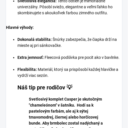
Svetlosivá elegancia:
Tento odtieň je mimoriadne
univerzálny. Pôsobí sviežo, elegantne a veľmi ľahko ho
skombinujete s akoukoľvek farbou zimného outfitu.
Hlavné výhody:
Dokonalá stabilita:
Šnúrky zabezpečia, že čiapka drží na
mieste aj pri sánkovačke.
Extra jemnosť:
Fleecová podšívka pre pocit ako v bavlnke.
Flexibilita:
Materiál, ktorý sa prispôsobí každej hlavičke a
vydrží viac sezón.
Náš tip pre rodičov 💡
Svetlosivý komplet Casper je skutočným
"chameleónom" v šatníku. Hodí sa k
pastelovým farbám, ale aj k sýtej
tmavomodrej, čiernej alebo horčicovej
bunde. Aby brmbolec zostal nadýchaný a