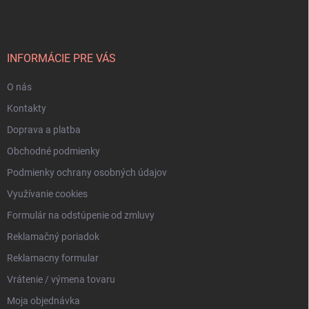
p
ä
t
i
INFORMÁCIE PRE VÁS
e
O nás
Kontakty
Doprava a platba
Obchodné podmienky
Podmienky ochrany osobných údajov
Využívanie cookies
Formulár na odstúpenie od zmluvy
Reklamačný poriadok
Reklamacny formular
Vrátenie / výmena tovaru
Moja objednávka