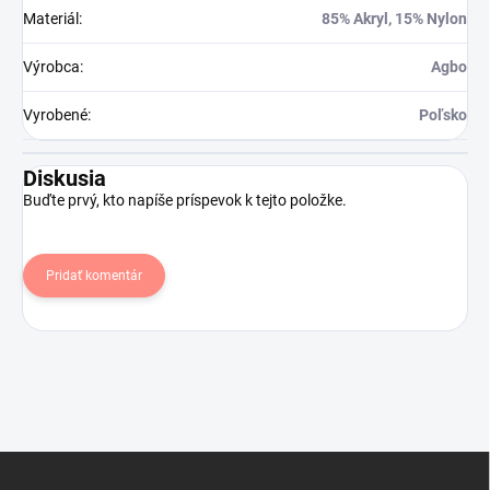
Materiál
:
85% Akryl, 15% Nylon
Výrobca
:
Agbo
Vyrobené
:
Poľsko
Diskusia
Buďte prvý, kto napíše príspevok k tejto položke.
Pridať komentár
Z
á