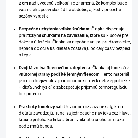
2 cm
nad uvedenú veľkosť. To znamená, že komplet bude
vášmu chlapcovi slúžiť dlhé obdobie, aj keď v priebehu
sezóny vyrastie.
Bezpečné uchytenie vďaka šnúrkam:
Čiapka disponuje
praktickými
šnúrkami na zaviazanie
, ktoré sú kľúčové pre
dokonalú fixáciu. Čiapka sa nepohne ani pri prudkom vetre,
nepadá do očí a uši dieťaťa zostávajú po celý čas v bezpečí
a teple.
Dvojitá vrstva fleecového zateplenia:
Čiapka aj tunel sú z
vnútornej strany
podšité jemným fleecom
. Tento materiál
je nielen hrejivý, ale aj mimoriadne šetrný k detskej pokožke
– dieťa „nehryzie“ a zabezpečuje príjemnú termoreguláciu
bez potenia.
Praktický tunelový šál:
Už žiadne rozviazané šály, ktoré
dieťaťu zavadzajú. Tunel sa jednoducho navlieka cez hlavu,
krásne prilieha ku krku a bráni vniknutiu snehu či mrazu
pod zimnú bundu.