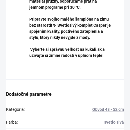
materiál pružný, odporúčame prať na
jemnom programe pri 30 °C.
Pripravte svojho malého šampióna na zimu
bez starostí! ✨ Svetlosivý komplet Casper je
spojením kvality, poctivého zateplenia a
štýlu, ktorý nikdy nevyjde z módy.
Vyberte si správnu veľkosť na kukali.sk a
užívajte si zimné radosti v úplnom teple!
Dodatočné parametre
Kategória
:
Obvod 48 - 52 cm
Farba
:
svetlo sivá