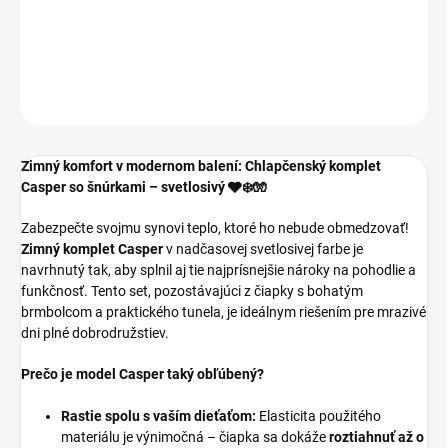
Chlapčenský komplet zateplený fleecom v svetlo sivej farbe.
DETAILNÉ INFORMÁCIE
OPÝTAŤ SA
Zimný komfort v modernom balení: Chlapčenský komplet
Casper so šnúrkami – svetlosivý 🩶❄️🧤
Zabezpečte svojmu synovi teplo, ktoré ho nebude obmedzovať!
Zimný komplet Casper
v nadčasovej svetlosivej farbe je
navrhnutý tak, aby splnil aj tie najprísnejšie nároky na pohodlie a
funkčnosť. Tento set, pozostávajúci z čiapky s bohatým
brmbolcom a praktického tunela, je ideálnym riešením pre mrazivé
dni plné dobrodružstiev.
Prečo je model Casper taký obľúbený?
Rastie spolu s vaším dieťaťom:
Elasticita použitého
materiálu je výnimočná – čiapka sa dokáže
roztiahnuť až o