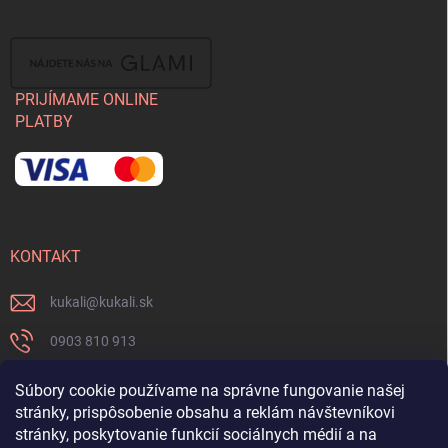
PRIJÍMAME ONLINE
PLATBY
KONTAKT
kukali
@
kukali.sk
0903 810 913
0903 810 913
Súbory cookie používame na správne fungovanie našej
stránky, prispôsobenie obsahu a reklám návštevníkovi
Nenechajte si ujsť novinky a sledujte nás na FB
stránky, poskytovanie funkcií sociálnych médií a na