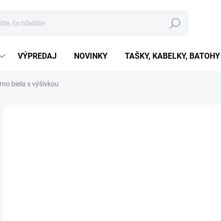
Hľadať
VÝPREDAJ
NOVINKY
TAŠKY, KABELKY, BATOHY
rno biela s výšivkou
Neohodnotené
Podrobnosti hodnotenia
€8
€6,
Jedn
VY
cena
MOŽ
DOR
Diev