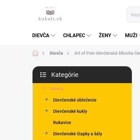
Prejsť
na
obsah
DIEVČA
CHLAPEC
ŽENY
MUŽI
Domov
Dievča
Art of Polo dievčenská šiltovka čie
B
Kategórie
o
Preskočiť
č
kategórie
n
Dievča
ý
Dievčenské oblečenie
p
a
Dievčenské kukly
n
Rukavice
e
l
Dievčenské čiapky a šály