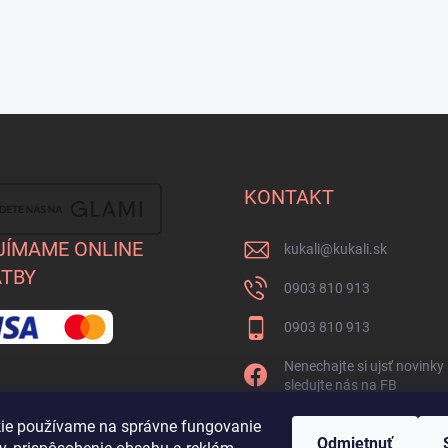
KONTAKT
JÍMAME ONLINE
kukali
@
kukali.sk
TBY
0903 810 913
0903 810 913
Nenechajte si ujsť novinky
sledujte nás na FB
kukalishop
ie používame na správne fungovanie
Odmietnuť