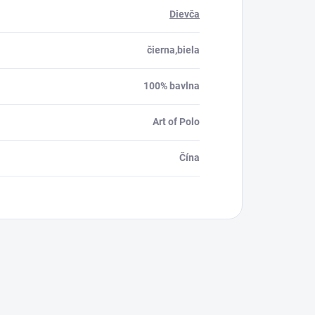
Dievča
čierna,biela
100% bavlna
Art of Polo
Čína