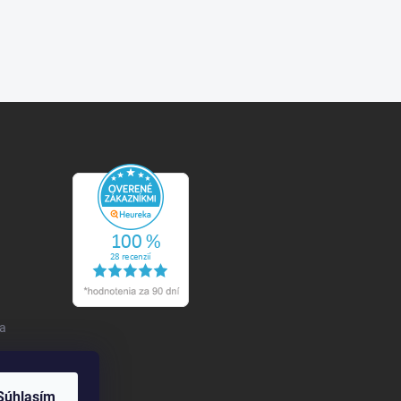
 a
Súhlasím