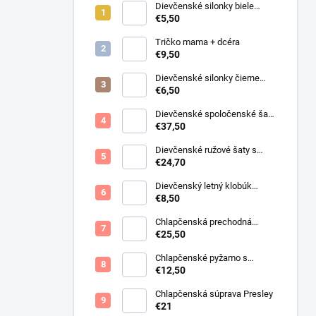
Dievčenské silonky biele
Linda
€5,50
Tričko mama + dcéra
€9,50
Dievčenské silonky čierne
Lurex
€6,50
Dievčenské spoločenské šaty
s bolerkom jemno ružové
€37,50
Dievčenské ružové šaty s
motýlikmi
€24,70
Dievčenský letný klobúk
krémový s perličkami
€8,50
Chlapčenská prechodná
obojstranná bunda khaki
€25,50
Chlapčenské pyžamo s
lietadlami.
€12,50
Chlapčenská súprava Presley
€21