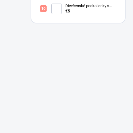
Dievčenské podkolienky s
mašličkou ružové
€5