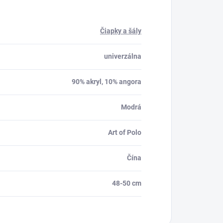
Čiapky a šály
univerzálna
90% akryl, 10% angora
Modrá
Art of Polo
Čína
48-50 cm