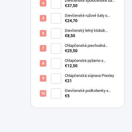
Dievčenské spoločenské šaty
s bolerkom jemno ružové
€37,50
Dievčenské ružové šaty s
motýlikmi
€24,70
Dievčenský letný klobúk
krémový s perličkami
€8,50
Chlapčenská prechodná
obojstranná bunda khaki
€25,50
Chlapčenské pyžamo s
lietadlami.
€12,50
Chlapčenská súprava Presley
€21
Dievčenské podkolienky s
mašličkou ružové
€5