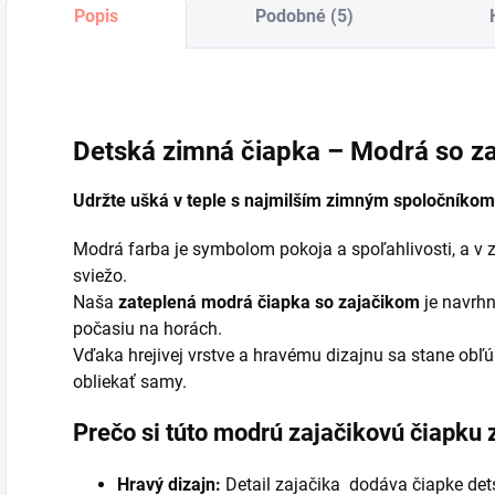
Popis
Podobné (5)
Detská zimná čiapka – Modrá so z
Udržte ušká v teple s najmilším zimným spoločníkom
Modrá farba je symbolom pokoja a spoľahlivosti, a 
sviežo.
Naša
zateplená modrá čiapka so zajačikom
je navrhn
počasiu na horách.
Vďaka hrejivej vrstve a hravému dizajnu sa stane obľ
obliekať samy.
Prečo si túto modrú zajačikovú čiapku 
Hravý dizajn:
Detail zajačika dodáva čiapke dets