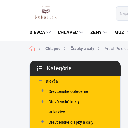
Prejsť
na
obsah
DIEVČA
CHLAPEC
ŽENY
MUŽI
Domov
Chlapec
Čiapky a šály
Art of Polo 
B
Kategórie
o
Preskočiť
č
kategórie
n
Dievča
ý
Dievčenské oblečenie
p
a
Dievčenské kukly
n
Rukavice
e
l
Dievčenské čiapky a šály