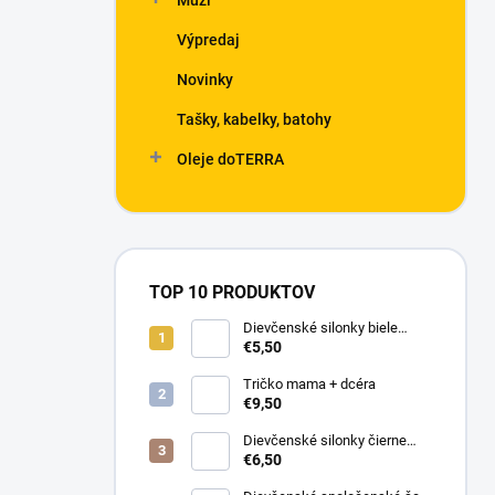
Muži
Výpredaj
Novinky
Tašky, kabelky, batohy
Oleje doTERRA
TOP 10 PRODUKTOV
Dievčenské silonky biele
Linda
€5,50
Tričko mama + dcéra
€9,50
Dievčenské silonky čierne
Lurex
€6,50