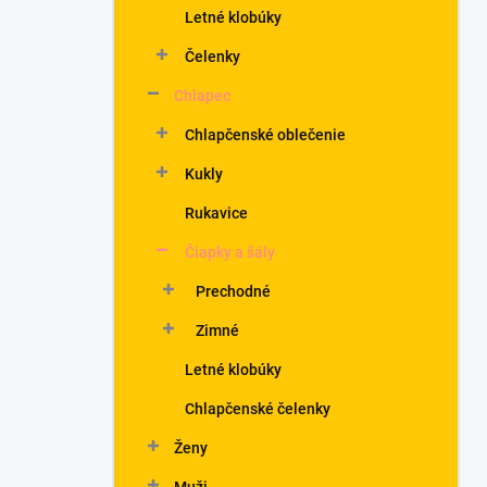
Letné klobúky
Čelenky
Chlapec
Chlapčenské oblečenie
Kukly
Rukavice
Čiapky a šály
Prechodné
Zimné
Letné klobúky
Chlapčenské čelenky
Ženy