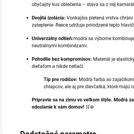
obyčajný kus oblečenia – stáva sa z nej kamarát
Dvojitá izolácia:
Vonkajšia pletená vrstva chráni 
zateplenie -fleece udržuje prirodzené teplo hlavič
Univerzálny odtieň:
modrá sa výborne kombinuje
neutrálnymi kombinézami.
Pohodlie bez kompromisov:
Materiál je elastick
dieťaťom a nikde netlačí.
Tip pre rodičov:
Modrá farba so zajačikom 
chlapcov, ale aj pre dievčatká, ktoré majú r
Pripravte sa na zimu vo veľkom štýle. Modrá za
odoslanie k vám domov!
🛒❄️
Dodatočné parametre