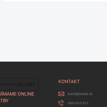
KONTAKT
JÍMAME ONLINE
kukali
@
kukali.sk
TBY
0903 810 913