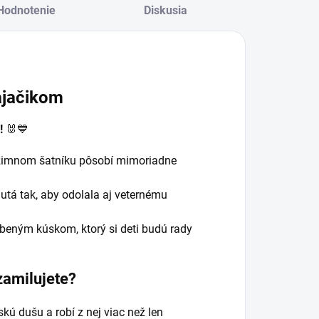
Hodnotenie
Diskusia
ajačikom
!
🐰💙
v zimnom šatníku pôsobí mimoriadne
utá tak, aby odolala aj veternému
úbeným kúskom, ktorý si deti budú rady
zamilujete?
kú dušu a robí z nej viac než len