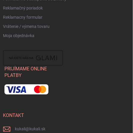
Reklamačný poriadok
Reklamacny formular
Vrátenie / výmena tovaru
Moja objednávka
PRIJÍMAME ONLINE
PLATBY
KONTAKT
kukali
@
kukali.sk