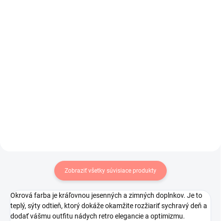
čiapka a šál tmavo
čiapka bez brmbolca a
sivý
tunelový šál tmavo
červený 069
€15
€15
€12,20 bez DPH
€12,20 bez DPH
Do košíka
Do košíka
Dámsky zimný komplet čiapka a
Dámsky komplet čiapka so
nekonečný šál.
šálom v tmavo červenej farbe.
Zobraziť všetky súvisiace produkty
Okrová farba je kráľovnou jesenných a zimných doplnkov. Je to
teplý, sýty odtieň, ktorý dokáže okamžite rozžiariť sychravý deň a
dodať vášmu outfitu nádych retro elegancie a optimizmu.