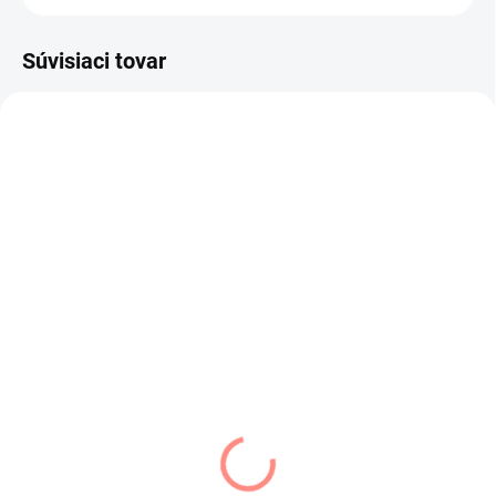
Súvisiaci tovar
VÝPREDAJ
VÝPREDAJ
SKLADOM
SKLADOM
(5 KS)
(1 KS)
Dámsky komplet
Dámsky komplet