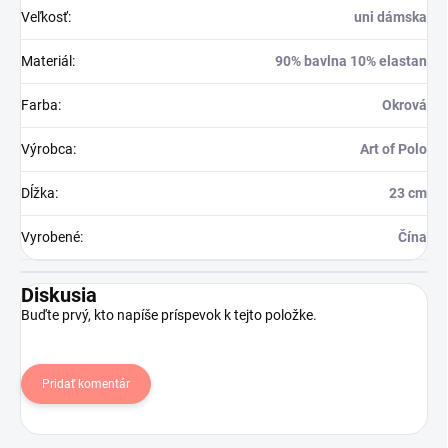
Veľkosť
:
uni dámska
Materiál
:
90% bavlna 10% elastan
Farba
:
Okrová
Výrobca
:
Art of Polo
Dĺžka
:
23 cm
Vyrobené
:
Čína
Diskusia
Buďte prvý, kto napíše príspevok k tejto položke.
Pridať komentár