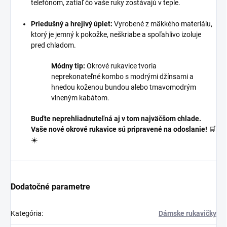
telefónom, zatiaľ čo vaše ruky zostávajú v teple.
Priedušný a hrejivý úplet:
Vyrobené z mäkkého materiálu,
ktorý je jemný k pokožke, neškriabe a spoľahlivo izoluje
pred chladom.
Módny tip:
Okrové rukavice tvoria
neprekonateľné kombo s modrými džínsami a
hnedou koženou bundou alebo tmavomodrým
vlneným kabátom.
Buďte neprehliadnuteľná aj v tom najväčšom chlade.
Vaše nové okrové rukavice sú pripravené na odoslanie!
🛒
☀️
Dodatočné parametre
Kategória
:
Dámske rukavičky