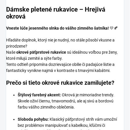
Dámske pletené rukavice – Hrejivá
okrová
Vneste lúče jesenného slnka do vášho zimného šatníka!
💛🍂
Hľadáte doplnok, ktorý nie je nudný, no stále pôsobí vkusne a
prirodzene?
Naše
okrové päťprstové rukavice
sú ideálnou voľbou pre ženy,
ktoré milujú zemité a sýte farby.
Tento odtieň pripomína dozrievajúce obilie či padajúce lístie a
fantasticky vynikne najmä v kontraste s tmavými kabátmi.
Prečo si tieto okrové rukavice zamilujete?
Štýlový farebný akcent:
Okrová je mimoriadne trendy.
Skvele oživí čiernu, tmavomodrú, ale aj sivú a bordovú
farbu vášho zimného oblečenia.
Sloboda pohybu:
Klasický päťprstový strih vám umožní
bez problémov manipulovať s kabelkou, kľúčmi či