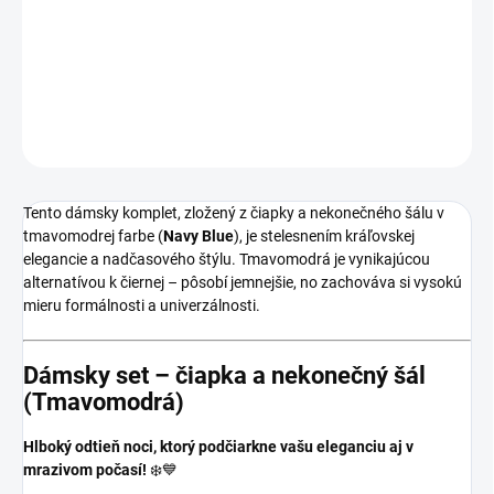
Dámsky zimný komplet čiapka a nekonečný šál.
DETAILNÉ INFORMÁCIE
OPÝTAŤ SA
Tento dámsky komplet, zložený z čiapky a nekonečného šálu v
tmavomodrej farbe (
Navy Blue
), je stelesnením kráľovskej
elegancie a nadčasového štýlu. Tmavomodrá je vynikajúcou
alternatívou k čiernej – pôsobí jemnejšie, no zachováva si vysokú
mieru formálnosti a univerzálnosti.
Dámsky set – čiapka a nekonečný šál
(Tmavomodrá)
Hlboký odtieň noci, ktorý podčiarkne vašu eleganciu aj v
mrazivom počasí!
❄️💙