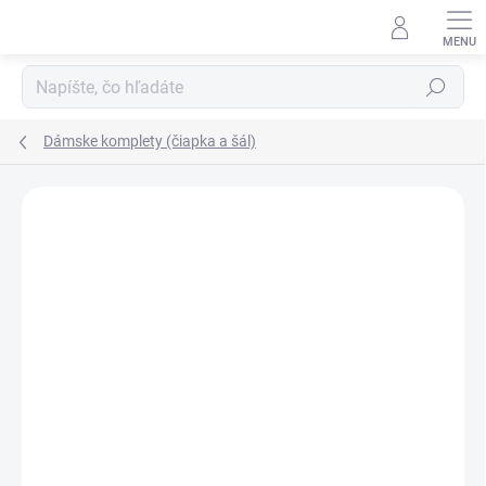
Prejsť
na
obsah
Hľadať
Dámske komplety (čiapka a šál)
Podrobnosti hodnotenia
Neohodnotené
VÝPREDAJ