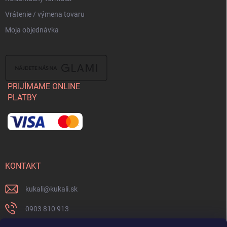
Vrátenie / výmena tovaru
Moja objednávka
PRIJÍMAME ONLINE
PLATBY
KONTAKT
kukali
@
kukali.sk
0903 810 913