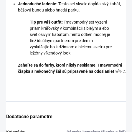
Jednoduché ladenie:
Tento set skvele dopĺňa sivý kabát,
béžovú bundu alebo hnedú parku.
Tip pre váš outfit:
Tmavomodrý set vyzerá
priam kráľovsky v kombinácii s bielym alebo
svetlosivým kabátom.Tento odtieň modrej je
tiež ideálnym partnerom pre denim –
vyskúšajte ho k džínsom a bielemu svetru pre
ležérny víkendový look.
Zahaľte sa do farby, ktorá nikdy nesklame. Tmavomodrá
čiapka a nekonečný šál sú pripravené na odoslanie!
🛒✨⚓
Dodatočné parametre
Kategória
:
Dámske komplety (čiapka a šál)