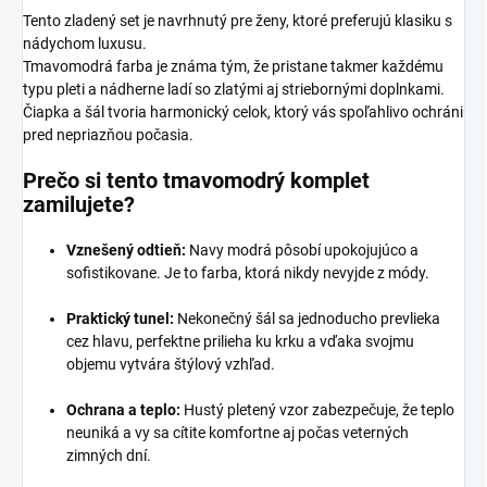
Tento zladený set je navrhnutý pre ženy, ktoré preferujú klasiku s
nádychom luxusu.
Tmavomodrá farba je známa tým, že pristane takmer každému
typu pleti a nádherne ladí so zlatými aj striebornými doplnkami.
Čiapka a šál tvoria harmonický celok, ktorý vás spoľahlivo ochráni
pred nepriazňou počasia.
Prečo si tento tmavomodrý komplet
zamilujete?
Vznešený odtieň:
Navy modrá pôsobí upokojujúco a
sofistikovane. Je to farba, ktorá nikdy nevyjde z módy.
Praktický tunel:
Nekonečný šál sa jednoducho prevlieka
cez hlavu, perfektne prilieha ku krku a vďaka svojmu
objemu vytvára štýlový vzhľad.
Ochrana a teplo:
Hustý pletený vzor zabezpečuje, že teplo
neuniká a vy sa cítite komfortne aj počas veterných
zimných dní.