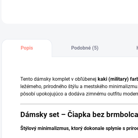
Popis
Podobné (5)
Tento dámsky komplet v obľúbenej
kaki (military) far
ležérneho, prírodného štýlu a mestského minimalizmu.
pôsobí upokojujúco a dodáva zimnému outfitu modern
Dámsky set – Čiapka bez brmbolca a
Štýlový minimalizmus, ktorý dokonale splynie s prír