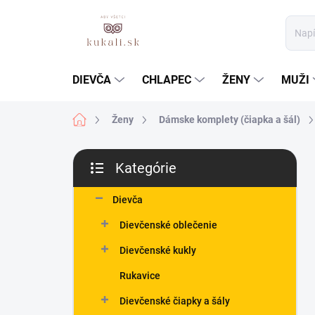
Prejsť
na
obsah
DIEVČA
CHLAPEC
ŽENY
MUŽI
Domov
Ženy
Dámske komplety (čiapka a šál)
B
Kategórie
o
Preskočiť
č
kategórie
n
Dievča
ý
Dievčenské oblečenie
p
a
Dievčenské kukly
n
Rukavice
e
l
Dievčenské čiapky a šály