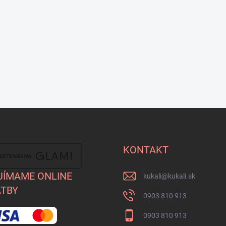
KONTAKT
JÍMAME ONLINE
kukali
@
kukali.sk
TBY
0903 810 913
0903 810 913