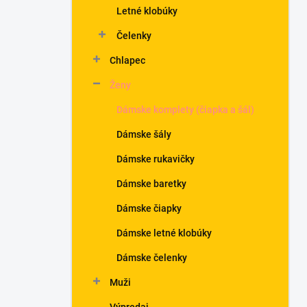
Letné klobúky
Čelenky
Chlapec
Ženy
Dámske komplety (čiapka a šál)
Dámske šály
Dámske rukavičky
Dámske baretky
Dámske čiapky
Dámske letné klobúky
Dámske čelenky
Muži