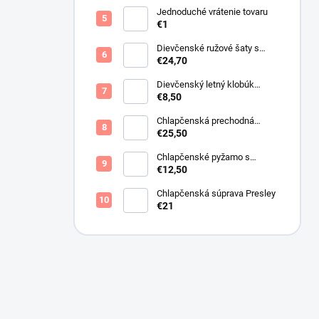
Jednoduché vrátenie tovaru
€1
Dievčenské ružové šaty s
motýlikmi
€24,70
Dievčenský letný klobúk
krémový s perličkami
€8,50
Chlapčenská prechodná
obojstranná bunda khaki
€25,50
Chlapčenské pyžamo s
lietadlami.
€12,50
Chlapčenská súprava Presley
€21