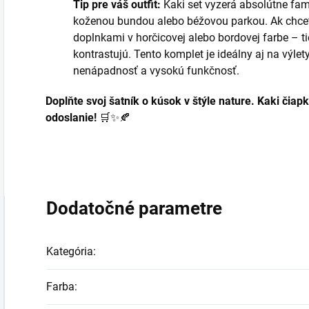
Tip pre váš outfit:
Kaki set vyzerá absolútne fam
koženou bundou alebo béžovou parkou. Ak chcete 
doplnkami v horčicovej alebo bordovej farbe – ti
kontrastujú. Tento komplet je ideálny aj na výlety
nenápadnosť a vysokú funkčnosť.
Doplňte svoj šatník o kúsok v štýle nature. Kaki čiap
odoslanie!
🛒✨🍂
Dodatočné parametre
Kategória
:
Farba
: