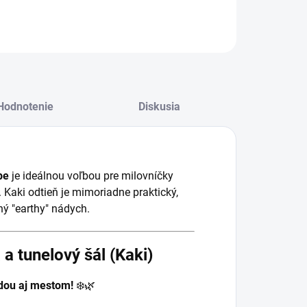
Hodnotenie
Diskusia
be
je ideálnou voľbou pre milovníčky
 Kaki odtieň je mimoriadne praktický,
ý "earthy" nádych.
 tunelový šál (Kaki)
odou aj mestom!
❄️🌿