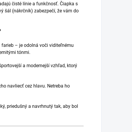
adajú čisté línie a funkčnosť. Čiapka s
ý šál (nákrčník) zabezpečí, že vám do
?
 farieb – je odolná voči viditeľnému
zemitými tónmi.
ortovejší a modernejší vzhľad, ktorý
cho navliecť cez hlavu. Netreba ho
ký, priedušný a navrhnutý tak, aby bol