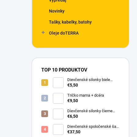
Výpredaj
Novinky
Tašky, kabelky, batohy
Oleje doTERRA
TOP 10 PRODUKTOV
Dievčenské silonky biele
Linda
€5,50
Tričko mama + dcéra
€9,50
Dievčenské silonky čierne
Lurex
€6,50
Dievčenské spoločenské šaty
s bolerkom jemno ružové
€37,50