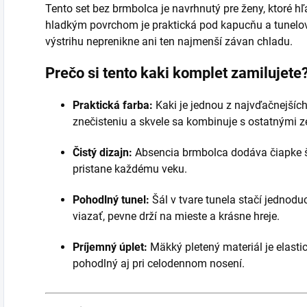
Tento set bez brmbolca je navrhnutý pre ženy, ktoré hľ
hladkým povrchom je praktická pod kapucňu a tunelov
výstrihu neprenikne ani ten najmenší závan chladu.
Prečo si tento kaki komplet zamilujete
Praktická farba:
Kaki je jednou z najvďačnejších
znečisteniu a skvele sa kombinuje s ostatnými 
Čistý dizajn:
Absencia brmbolca dodáva čiapke šp
pristane každému veku.
Pohodlný tunel:
Šál v tvare tunela stačí jednodu
viazať, pevne drží na mieste a krásne hreje.
Príjemný úplet:
Mäkký pletený materiál je elastic
pohodlný aj pri celodennom nosení.