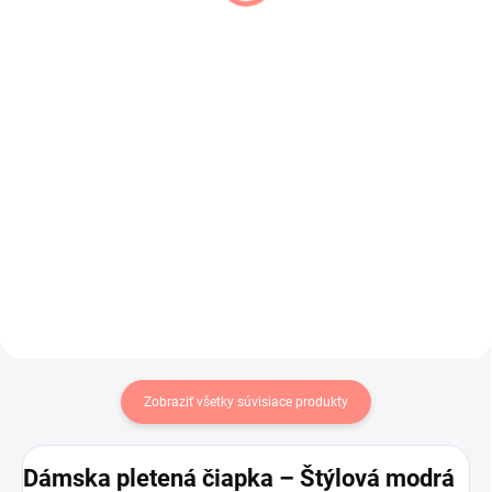
baretka pletená
svetlo béžová
ružová
€10,50
€13,44
€8,54 bez DPH
€10,93 bez DPH
Do košíka
Do košíka
Svetlo béžová dámska baretka .
Zimná dámska baletka
,zateplená a ladená do fialových
odtieňov.
Zobraziť všetky súvisiace produkty
Dámska pletená čiapka – Štýlová modrá