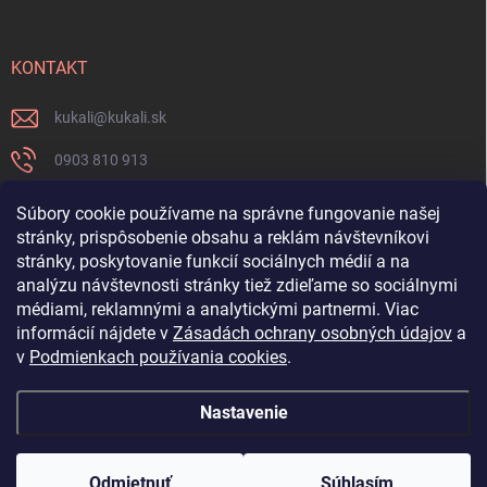
KONTAKT
kukali
@
kukali.sk
0903 810 913
0903 810 913
Súbory cookie používame na správne fungovanie našej
stránky, prispôsobenie obsahu a reklám návštevníkovi
Nenechajte si ujsť novinky a sledujte nás na FB
stránky, poskytovanie funkcií sociálnych médií a na
analýzu návštevnosti stránky tiež zdieľame so sociálnymi
kukalishop
médiami, reklamnými a analytickými partnermi. Viac
informácií nájdete v
Zásadách ochrany osobných údajov
a
v
Podmienkach používania cookies
.
Nastavenie
Copyright 2026
www.kukali.sk
. Všetky práva vyhradené.
Upraviť nastavenie
cookies
Odmietnuť
Súhlasím