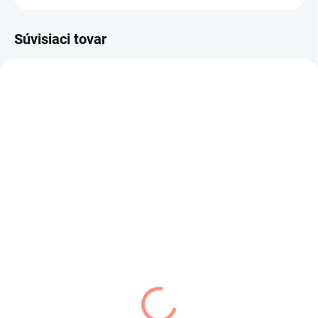
Súvisiaci tovar
SKLADOM
SKLADOM
(1 KS)
(1 KS)
Art of Polo dámska
Dámska baretka