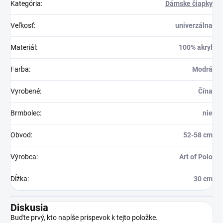
Kategória
:
Dámske čiapky
Veľkosť
:
univerzálna
Materiál
:
100% akryl
Farba
:
Modrá
Vyrobené
:
Čína
Brmbolec
:
nie
Obvod
:
52-58 cm
Výrobca
:
Art of Polo
Dĺžka
:
30 cm
Diskusia
Buďte prvý, kto napíše príspevok k tejto položke.