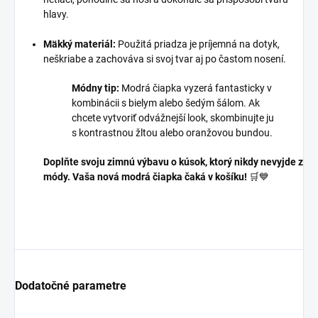
hlavy.
Mäkký materiál:
Použitá priadza je príjemná na dotyk,
neškriabe a zachováva si svoj tvar aj po častom nosení.
Módny tip:
Modrá čiapka vyzerá fantasticky v
kombinácii s bielym alebo šedým šálom. Ak
chcete vytvoriť odvážnejší look, skombinujte ju
s kontrastnou žltou alebo oranžovou bundou.
Doplňte svoju zimnú výbavu o kúsok, ktorý nikdy nevyjde z
módy. Vaša nová modrá čiapka čaká v košíku!
🛒💙
Dodatočné parametre