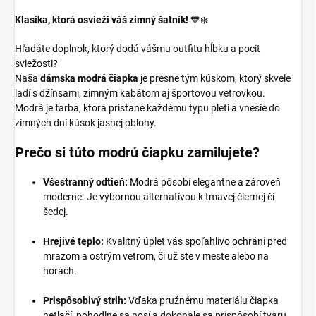
Klasika, ktorá osvieži váš zimný šatník!
💙❄️
Hľadáte doplnok, ktorý dodá vášmu outfitu hĺbku a pocit
sviežosti?
Naša
dámska modrá čiapka
je presne tým kúskom, ktorý skvele
ladí s džínsami, zimným kabátom aj športovou vetrovkou.
Modrá je farba, ktorá pristane každému typu pleti a vnesie do
zimných dní kúsok jasnej oblohy.
Prečo si túto modrú čiapku zamilujete?
Všestranný odtieň:
Modrá pôsobí elegantne a zároveň
moderne. Je výbornou alternatívou k tmavej čiernej či
šedej.
Hrejivé teplo:
Kvalitný úplet vás spoľahlivo ochráni pred
mrazom a ostrým vetrom, či už ste v meste alebo na
horách.
Prispôsobivý strih:
Vďaka pružnému materiálu čiapka
netlačí, pohodlne sa nosí a dokonale sa prispôsobí tvaru