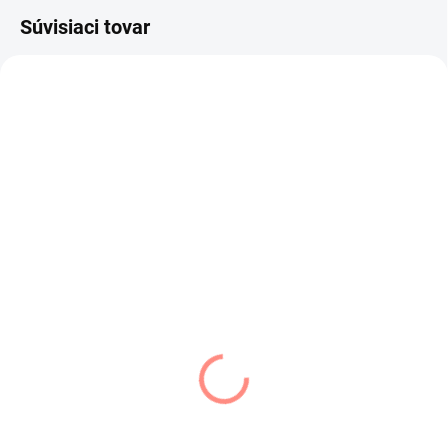
Súvisiaci tovar
SKLADOM
SKLADOM
(2 KS)
(1 KS)
Art of Polo šiltovka
Art of Polo bekovka
bledo sivá
tmavosivá