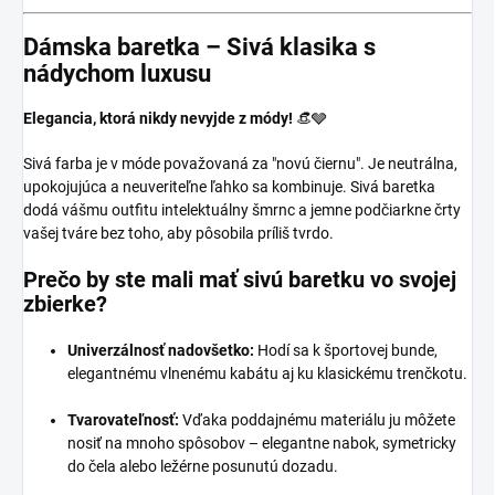
Dámska baretka – Sivá klasika s
nádychom luxusu
Elegancia, ktorá nikdy nevyjde z módy!
👒🩶
Sivá farba je v móde považovaná za "novú čiernu". Je neutrálna,
upokojujúca a neuveriteľne ľahko sa kombinuje. Sivá baretka
dodá vášmu outfitu intelektuálny šmrnc a jemne podčiarkne črty
vašej tváre bez toho, aby pôsobila príliš tvrdo.
Prečo by ste mali mať sivú baretku vo svojej
zbierke?
Univerzálnosť nadovšetko:
Hodí sa k športovej bunde,
elegantnému vlnenému kabátu aj ku klasickému trenčkotu.
Tvarovateľnosť:
Vďaka poddajnému materiálu ju môžete
nosiť na mnoho spôsobov – elegantne nabok, symetricky
do čela alebo ležérne posunutú dozadu.