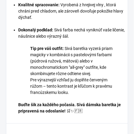
Kvalitné spracovanie:
Vyrobená z hrejivej vlny , ktorá
chráni pred chladom, ale zároveň dovoľuje pokožke hlavy
dýchať.
Dokonalý podklad:
Sivá farba nechá vyniknúť vaše líčenie,
náušnice alebo výrazný šál.
Tip pre váš outfit:
Sivá baretka vyzerá priam
magicky v kombinácii s pastelovými farbami
(púdrová ružová, mätová) alebo v
monochromatickom "all-grey" outfite, kde
skombinujete rôzne odtiene sivej.
Pre výraznejší vzhľad ju doplňte červeným
rúžom – tento kontrast je kľúčom k pravému
francúzskemu looku.
Buďte šik za každého počasia. Sivá dámska baretka je
pripravená na odoslanie!
🛒✨🇫🇷