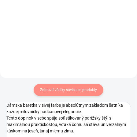
€9,50
€8,99
€7,72 bez DPH
€7,31 bez DPH
Do košíka
Do košíka
Šiltovka pre mužov aj ženy v
Štýlová bekovka (čiapka so
svetlo sivej farbe.
šiltom) pre mužov aj ženy.
Zobraziť všetky súvisiace produkty
Dámska baretka v sivej farbe je absolútnym základom šatníka
každej milovníčky nadčasovej elegancie.
Tento doplnok v sebe spája sofistikovaný parížsky štýl s
maximálnou praktickosťou, vďaka čomu sa stáva univerzálnym
kúskom na jeseň, jar aj miernu zimu.