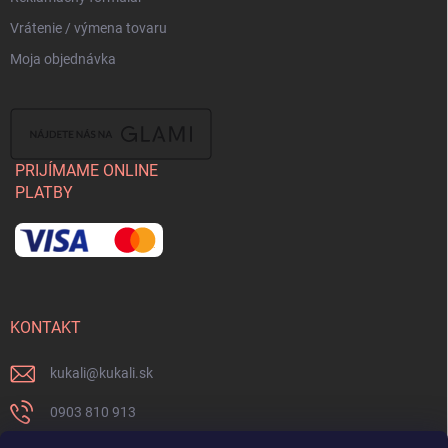
Vrátenie / výmena tovaru
Moja objednávka
PRIJÍMAME ONLINE
PLATBY
KONTAKT
kukali
@
kukali.sk
0903 810 913