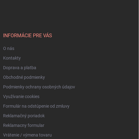
Z
a
á
c
p
i
e
ä
p
t
r
i
INFORMÁCIE PRE VÁS
v
e
k
O nás
y
v
Kontakty
ý
p
Doprava a platba
i
Obchodné podmienky
s
u
Podmienky ochrany osobných údajov
Využívanie cookies
Formulár na odstúpenie od zmluvy
Reklamačný poriadok
Reklamacny formular
Vrátenie / výmena tovaru