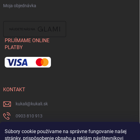
Moja objednávka
PRIJÍMAME ONLINE
PLATBY
KONTAKT
kukali
@
kukali.sk
0903 810 913
0903 810 913
Súbory cookie používame na správne fungovanie našej
stránky, prispôsobenie obsahu a reklám návštevníkovi