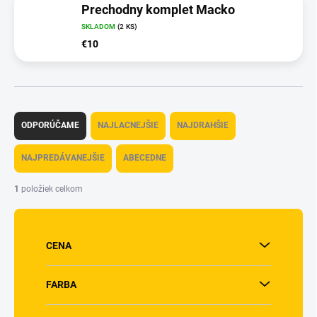
Prechodny komplet Macko
SKLADOM
(2 KS)
€10
R
a
ODPORÚČAME
NAJLACNEJŠIE
NAJDRAHŠIE
d
e
NAJPREDÁVANEJŠIE
ABECEDNE
n
i
1
položiek celkom
e
p
r
o
CENA
d
u
FARBA
k
t