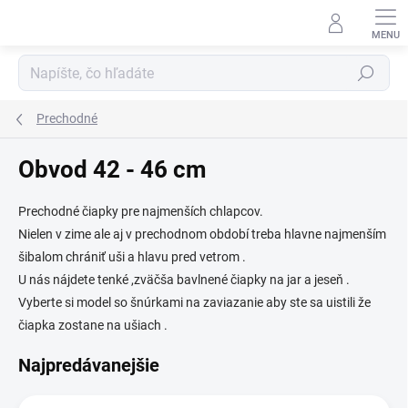
Prejsť
na
obsah
Hľadať
Prechodné
Obvod 42 - 46 cm
Prechodné čiapky pre najmenších chlapcov.
Nielen v zime ale aj v prechodnom období treba hlavne najmenším
šibalom chrániť uši a hlavu pred vetrom .
U nás nájdete tenké ,zväčša bavlnené čiapky na jar a jeseň .
Vyberte si model so šnúrkami na zaviazanie aby ste sa uistili že
čiapka zostane na ušiach .
Najpredávanejšie