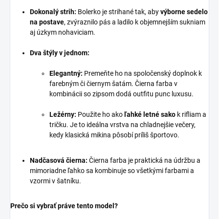
Dokonalý strih:
Bolerko je strihané tak, aby
výborne sedelo
na postave
, zvýraznilo pás a ladilo k objemnejším sukniam
aj úzkym nohaviciam.
Dva štýly v jednom:
Elegantný:
Premeňte ho na spoločenský doplnok k
farebným či čiernym šatám. Čierna farba v
kombinácii so zipsom dodá outfitu punc luxusu.
Ležérny:
Použite ho ako
ľahké letné sako
k rifliam a
tričku. Je to ideálna vrstva na chladnejšie večery,
kedy klasická mikina pôsobí príliš športovo.
Nadčasová čierna:
Čierna farba je praktická na údržbu a
mimoriadne ľahko sa kombinuje so všetkými farbami a
vzormi v šatníku.
Prečo si vybrať práve tento model?