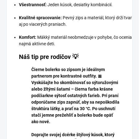
Všestrannosť:
Jeden kúsok, desiatky kombinácií.
Kvalitné spracovanie:
Pevný zips a materiál, ktorý drží tvar
aj po viacerých praniach.
Komfort:
Mäkký materiál neobmedzuje v pohybe, čo ocenia
najmä aktívne deti.
Náš tip pre rodičov 💡
Čierne bolerko so zipsom je ideálnym
partnerom pre kontrastné outfity. 🎀
Vyskúšajte ho skombinovať so sýtoružovými
alebo žltými šatami – čierna farba krásne
podčiarkne sýtosť ostatných farieb. Pri praní
odporúčame zips zapnúť, aby sa nepoškodila
štruktúra látky, a prať na 30 °C. Po uschnutí
stačí jemne prežehliť a bolerko bude opäť
ako nové.
Doprajte svojej dcérke štýlový kúsok, ktorý