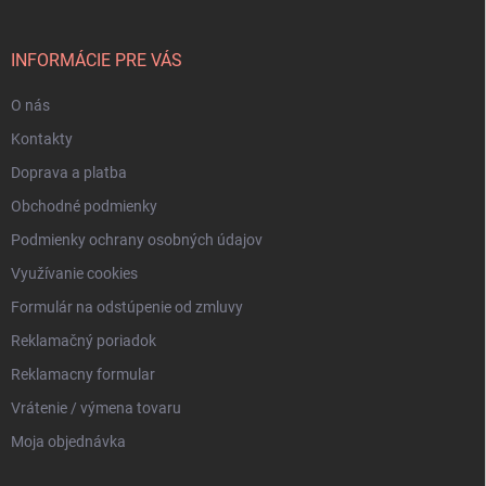
ä
t
i
INFORMÁCIE PRE VÁS
e
O nás
Kontakty
Doprava a platba
Obchodné podmienky
Podmienky ochrany osobných údajov
Využívanie cookies
Formulár na odstúpenie od zmluvy
Reklamačný poriadok
Reklamacny formular
Vrátenie / výmena tovaru
Moja objednávka