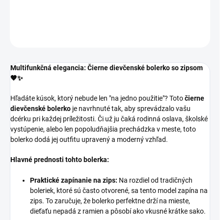
DETAILNÉ INFORMÁCIE
OPÝTAŤ SA
Multifunkčná elegancia: Čierne dievčenské bolerko so zipsom
🖤✨
Hľadáte kúsok, ktorý nebude len "na jedno použitie"? Toto
čierne
dievčenské bolerko
je navrhnuté tak, aby sprevádzalo vašu
dcérku pri každej príležitosti. Či už ju čaká rodinná oslava, školské
vystúpenie, alebo len popoludňajšia prechádzka v meste, toto
bolerko dodá jej outfitu upravený a moderný vzhľad.
Hlavné prednosti tohto bolerka:
Praktické zapínanie na zips:
Na rozdiel od tradičných
boleriek, ktoré sú často otvorené, sa tento model zapína na
zips. To zaručuje, že bolerko perfektne drží na mieste,
dieťaťu nepadá z ramien a pôsobí ako vkusné krátke sako.