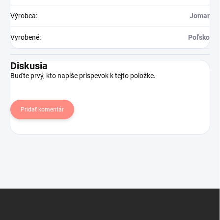
Výrobca
:
Jomar
Vyrobené
:
Poľsko
Diskusia
Buďte prvý, kto napíše príspevok k tejto položke.
Pridať komentár
Z
á
p