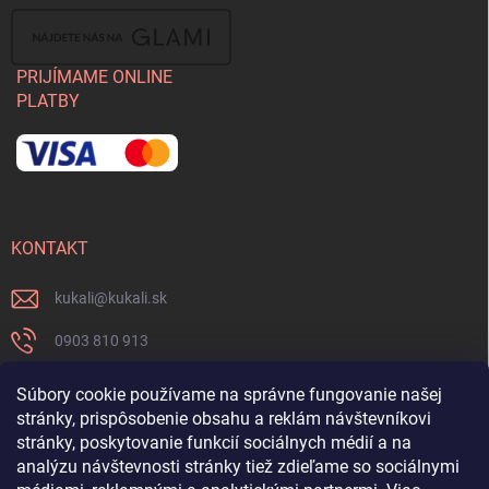
PRIJÍMAME ONLINE
PLATBY
KONTAKT
kukali
@
kukali.sk
0903 810 913
0903 810 913
Súbory cookie používame na správne fungovanie našej
stránky, prispôsobenie obsahu a reklám návštevníkovi
Nenechajte si ujsť novinky a sledujte nás na FB
stránky, poskytovanie funkcií sociálnych médií a na
analýzu návštevnosti stránky tiež zdieľame so sociálnymi
kukalishop